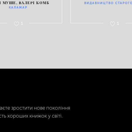
Н МУШЕ, ВАЛЕРІ КОМБ
ВИДАВНИЦТВО СТАРОГО
КАЛАМАР
1
1
гаєте зростити нове покоління
сть хороших книжок у світі.