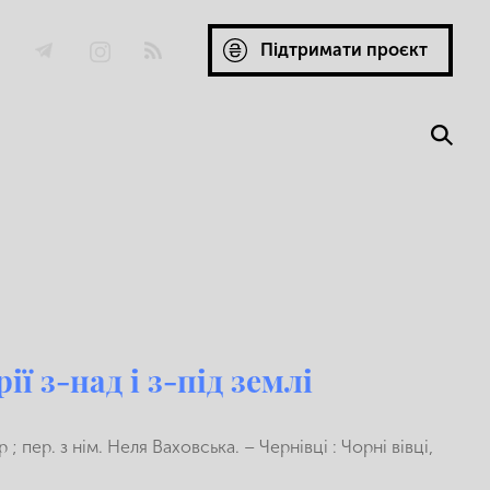
Підтримати проєкт
ії з-над і з-під землі
 ; пер. з нім. Неля Ваховська. – Чернівці : Чорні вівці,