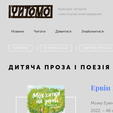
Культура читання
і мистецтво книговидання
Новини
Читати
Дивитися
Знайомитися
ГОЛОВНА
ВІТРИНА 2022
ДИТЯЧА ПРОЗА І
ДИТЯЧА ПРОЗА І ПОЕЗІЯ
Ервін 
Мозер Ервін.
2022. – 48 