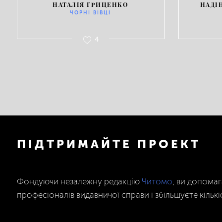
НАТАЛІЯ ГРИЦЕНКО
НАДІ
ЧОРНІ ВІВЦІ
4
ПІДТРИМАЙТЕ ПРОЕКТ
Фондуючи незалежну редакцію
Читомо
, ви допома
професіоналів видавничої справи і збільшуєте кількі