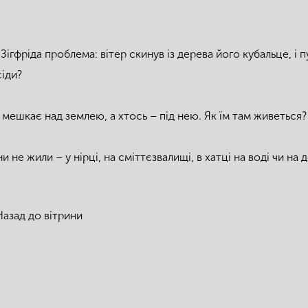
 Зігфріда проблема: вітер скинув із дерева його кубальце, і 
сіди?
 мешкає над землею, а хтось – під нею. Як їм там живеться?
и не жили – у нірці, на сміттєзвалищі, в хатці на воді чи на 
Назад до вітрини