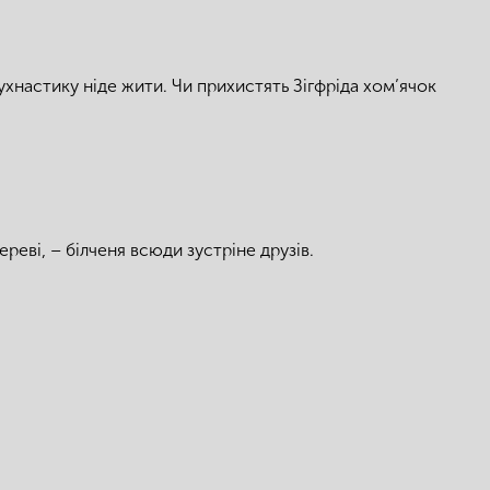
пухнастику ніде жити. Чи прихистять Зігфріда хом’ячок
дереві, – білченя всюди зустріне друзів.