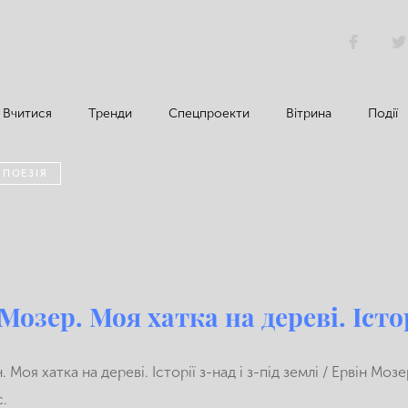
Вчитися
Тренди
Спецпроекти
Вітрина
Події
 ПОЕЗІЯ
Мозер. Моя хатка на дереві. Істор
 Моя хатка на дереві. Історії з-над і з-під землі / Ервін Мозер
с.