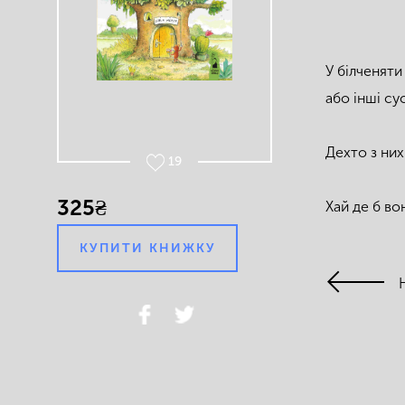
У білченяти
або інші су
Дехто з них
19
325₴
Хай де б вон
КУПИТИ КНИЖКУ