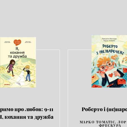
римо про любов: 9-11
Роберто і (не)нар
 Я, кохання та дружба
МАРКО ТОМАТІС, ЛО
ФРЕСКУРА