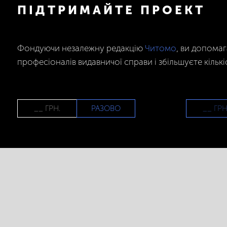
ПІДТРИМАЙТЕ ПРОЕКТ
Фондуючи незалежну редакцію
Читомо
, ви допома
професіоналів видавничої справи і збільшуєте кількі
РАЗОВО