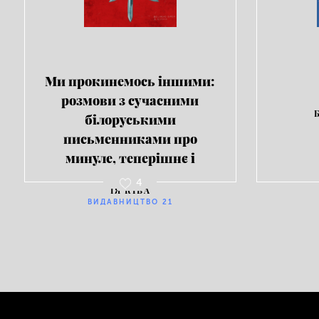
Ми прокинемось іншими:
розмови з сучасними
білоруськими
письменниками про
минуле, теперішнє і
майбутнє Білорусі
4
ІЯ КІВА
ВИДАВНИЦТВО 21