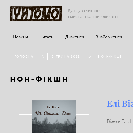
Культура читання
і мистецтво книговидання
Новини
Читати
Дивитися
Знайомитися
ГОЛОВНА
ВІТРИНА 2021
НОН-ФІКШН
НОН-ФІКШН
Елі Ві
Візель Елі.