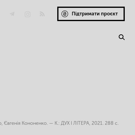
Підтримати проєкт
о, Євгенія Кононенко. — К.: ДУХ І ЛІТЕРА, 2021. 288 с.