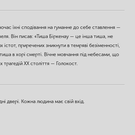
ночас їхні сподівання на гуманне до себе ставлення —
зеля. Він писав: «Тиша Біркенау — це інша тиша, не
 істот, приречених зникнути в темряві безіменності,
 тиша в хорі смерті. Вічне мовчання під небесами, що
х трагедій ХХ століття — Голокост.
ні двері. Кожна людина має свій вхід.