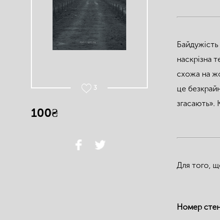
Байдужість 
наскрізна т
схожа на жо
3
це безкрайн
згасають». 
100₴
Для того, щ
Номер сте