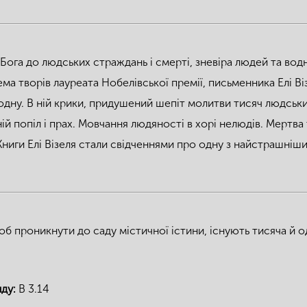
Бога до людських страждань і смерті, зневіра людей та вод
ема творів лауреата Нобелівської премії, письменника Елі Ві
дну. В ній крики, придушений шепіт молитви тисяч людських
ій попіл і прах. Мовчання людяності в хорі нелюдів. Мертва
Книги Елі Візеля стали свідченнями про одну з найстрашніши
об проникнути до саду містичної істини, існують тисяча й од
нду:
B 3.14