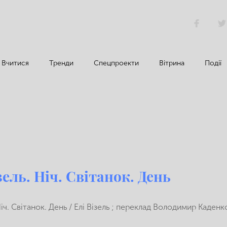
Вчитися
Тренди
Спецпроекти
Вітрина
Події
зель. Ніч. Світанок. День
 Ніч. Світанок. День / Елі Візель ; переклад Володимир Каденк