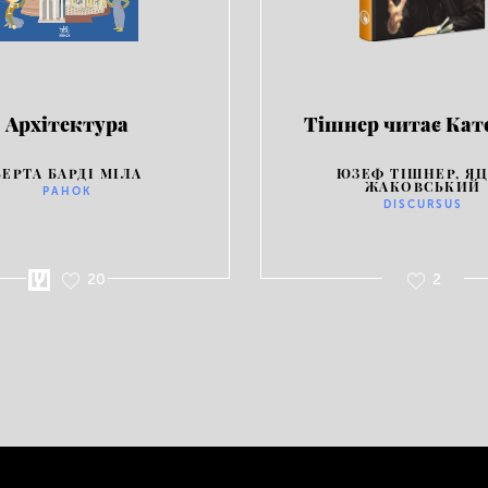
Архітектура
Тішнер читає Кат
БЕРТА БАРДІ МІЛА
ЮЗЕФ ТІШНЕР, Я
ЖАКОВСЬКИЙ
РАНОК
DISCURSUS
20
2