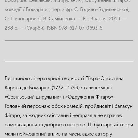
Бомарше. Севільський цирульник ; Одруження Фігаро :
комедії / Бомарше ; пер. з фр. Є. Годило-Годилевської,
О. Пивоварової, В. Самійленка. — К. : Знання, 2019. —
238 с. — (Скарби).
ISBN 978-617-07-0693-5
Вершиною літературної творчості П’єра-Оґюстена
Карона де Бомарше (1732—1799) стали комедії
«Севільський цирульник» і «Одруження Фігаро».
Головний персонаж обох комедій, пройдисвіт і балакун
Фігаро, за жодних обставин і негараздів не втрачає
самовладання та доброго настрою. Ці бунтарські твори
мали неймовірний вплив на маси, адже автор у