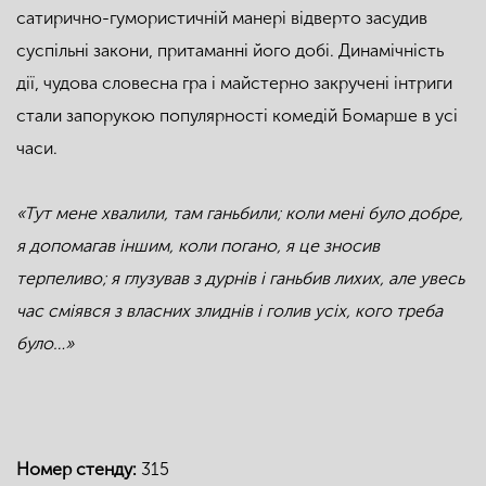
сатирично-гумористичній манері відверто засудив
суспільні закони, притаманні його добі. Динамічність
дії, чудова словесна гра і майстерно закручені інтриги
стали запорукою популярності комедій Бомарше в усі
часи.
«Тут мене хвалили, там ганьбили; коли мені було добре,
я допомагав іншим, коли погано, я це зносив
терпеливо; я глузував з дурнів і ганьбив лихих, але увесь
час сміявся з власних злиднів і голив усіх, кого треба
було…»
Номер стенду:
315