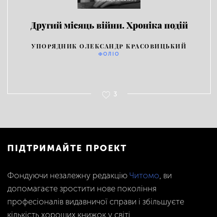
Другий місяць війни. Хроніка подій
УПОРЯДНИК ОЛЕКСАНДР КРАСОВИЦЬКИЙ
ФОЛІО
3
ПІДТРИМАЙТЕ ПРОЕКТ
Фондуючи незалежну редакцію
Читомо
, ви
допомагаєте зростити нове покоління
професіоналів видавничої справи і збільшуєте
кількість хороших книжок у світі.