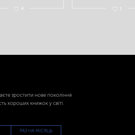
4
1
гаєте зростити нове покоління
сть хороших книжок у світі.
РАЗ НА МІСЯЦЬ