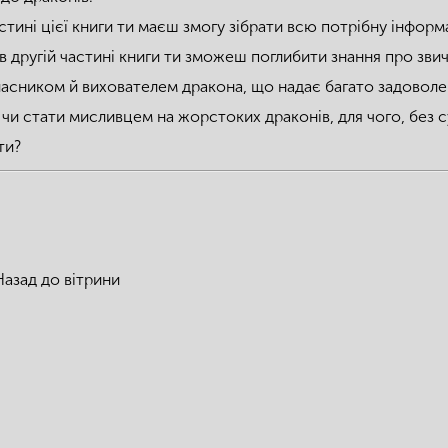
стині цієї книги ти маєш змогу зібрати всю потрібну інфо
 в другій частині книги ти зможеш поглибити знання про зви
ласником й вихователем дракона, що надає багато задоволен
 чи стати мисливцем на жорстоких драконів, для чого, без с
ти?
Назад до вітрини