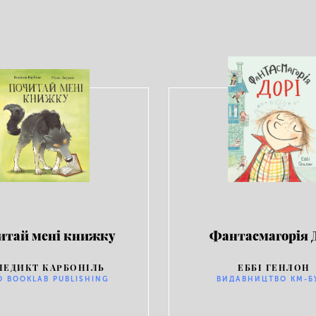
итай мені книжку
Фантасмагорія 
НЕДИКТ КАРБОНІЛЬ
ЕББІ ГЕНЛОН
O BOOKLAB PUBLISHING
ВИДАВНИЦТВО КМ-Б