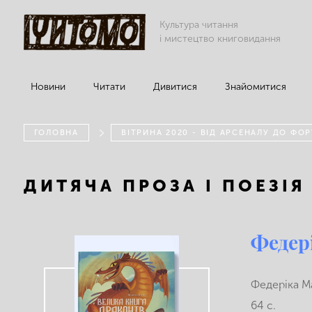
Культура читання
і мистецтво книговидання
Новини
Читати
Дивитися
Знайомитися
ГОЛОВНА
ВІТРИНА 2020 - ВІД АРСЕНАЛУ ДО ФО
ДИТЯЧА ПРОЗА І ПОЕЗІЯ
Федер
Федеріка Ма
64 с.