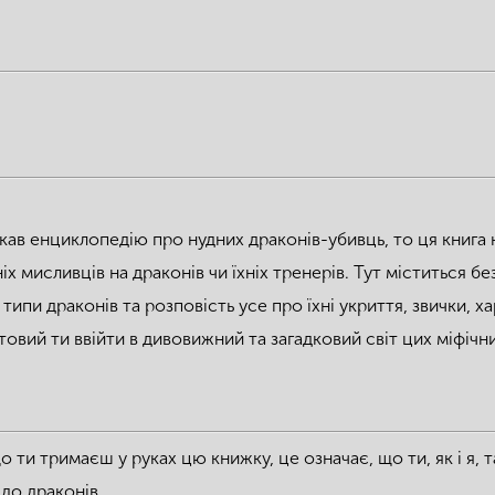
ав енциклопедію про нудних драконів-убивць, то ця книга 
іх мисливців на драконів чи їхніх тренерів. Тут міститься б
 типи драконів та розповість усе про їхні укриття, звички, х
отовий ти ввійти в дивовижний та загадковий світ цих міфічн
о ти тримаєш у руках цю книжку, це означає, що ти, як і я, 
до драконів.