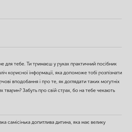
не для тебе. Ти тримаєш у руках практичний посібник
езліч корисної інформації, яка допоможе тобі розпізнати
арчові вподобання і про те, як доглядати таких могутніх
их тварин? Забуть про свій страх, бо на тебе чекають
така самісінька допитлива дитина, яка має велику