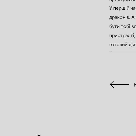
У першій ча
драконів. А
бути тобі в
пристрасті,
готовий дія