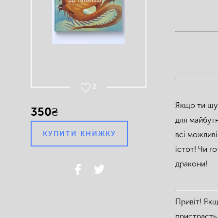
2
Якщо ти шук
350₴
для майбутн
КУПИТИ КНИЖКУ
всі можливі
істот! Чи г
дракони!
Привіт! Якщ
пристрасть 