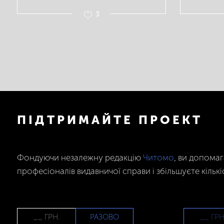
3
ПІДТРИМАЙТЕ ПРОЕКТ
Фондуючи незалежну редакцію
Читомо
, ви допома
професіоналів видавничої справи і збільшуєте кількі
РАЗОВО