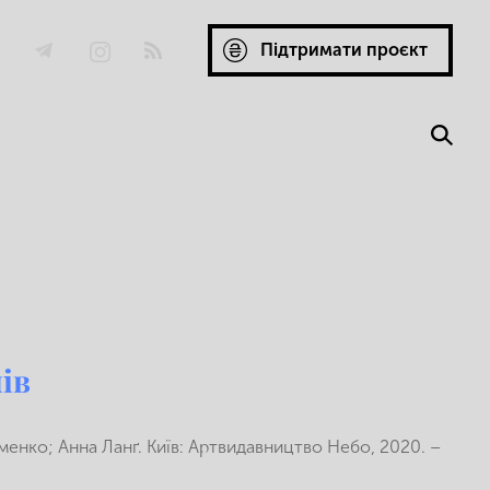
Підтримати проєкт
ів
менко; Анна Ланґ. Київ: Артвидавництво Небо, 2020. –