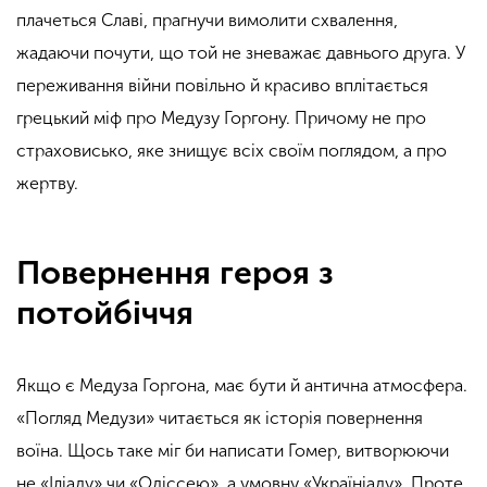
плачеться Славі, прагнучи вимолити схвалення,
жадаючи почути, що той не зневажає давнього друга. У
переживання війни повільно й красиво вплітається
грецький міф про Медузу Горгону. Причому не про
страховисько, яке знищує всіх своїм поглядом, а про
жертву.
Повернення героя з
потойбіччя
Якщо є Медуза Горгона, має бути й антична атмосфера.
«Погляд Медузи» читається як історія повернення
воїна. Щось таке міг би написати Гомер, витворюючи
не «Іліаду» чи «Одіссею», а умовну «Україніаду». Проте