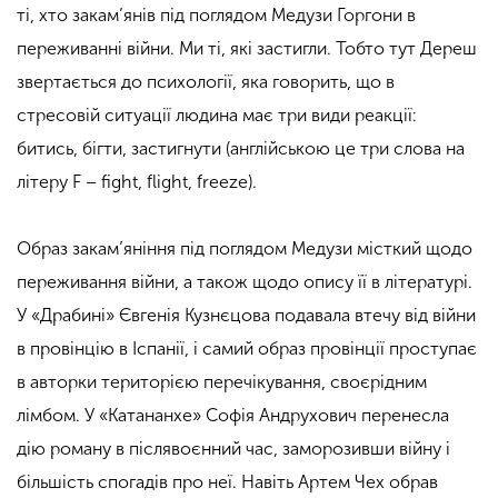
ті, хто закам’янів під поглядом Медузи Горгони в
переживанні війни. Ми ті, які застигли. Тобто тут Дереш
звертається до психології, яка говорить, що в
стресовій ситуації людина має три види реакції:
битись, бігти, застигнути (англійською це три слова на
літеру F – fight, flight, freeze).
Образ закам’яніння під поглядом Медузи місткий щодо
переживання війни, а також щодо опису її в літературі.
У «Драбині» Євгенія Кузнєцова подавала втечу від війни
в провінцію в Іспанії, і самий образ провінції проступає
в авторки територією перечікування, своєрідним
лімбом. У «Катананхе» Софія Андрухович перенесла
дію роману в післявоєнний час, заморозивши війну і
більшість спогадів про неї. Навіть Артем Чех обрав