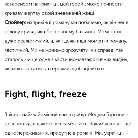
катарсисом наприкінці, цей герой зможе принести
криваву жертву своїй зневаженій жінці.
Спойлер:
наприкінці роману ми побачимо, як він несе
голову кривдника Лесі своєму батькові. Момент не
дуже реалістичний, а, як і деякі інші моменти роману,
містичний. Ми не можемо зрозуміти, чи справді так
сталось, чи це одне з містично-метафоричних видінь,
які мають статись з героями, щоб зцілити їх.
Fight, flight, freeze
Звісно, найзнайоміший нам атрибут Медузи Горгони –
це її погляд, від якого всі кам’яніють. Закам’яніння – ще
одне переживання, присутнє в романі. Ми, українці, –