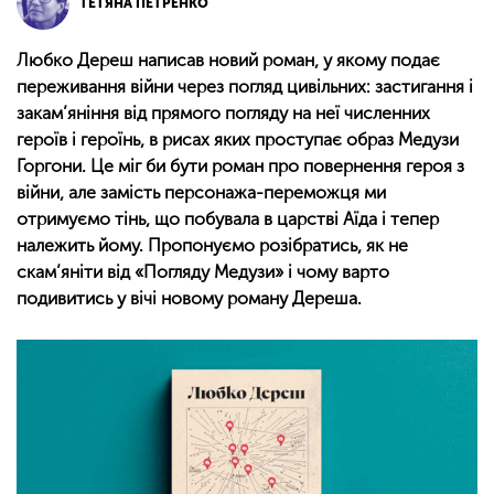
ТЕТЯНА ПЕТРЕНКО
Любко Дереш написав новий роман, у якому подає
переживання війни через погляд цивільних: застигання і
закам’яніння від прямого погляду на неї численних
героїв і героїнь, в рисах яких проступає образ Медузи
Горгони. Це міг би бути роман про повернення героя з
війни, але замість персонажа-переможця ми
отримуємо тінь, що побувала в царстві Аїда і тепер
належить йому. Пропонуємо розібратись, як не
скам’яніти від «Погляду Медузи» і чому варто
подивитись у вічі новому роману Дереша.