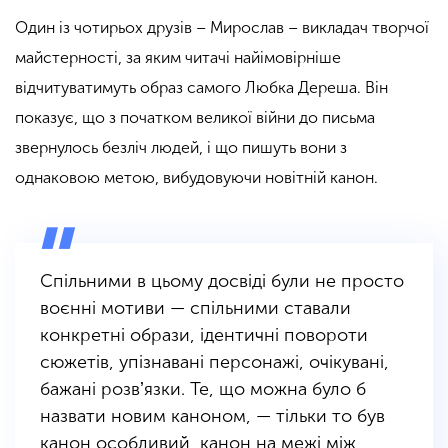
Один із чотирьох друзів – Мирослав – викладач творчої
майстерності, за яким читачі найімовірніше
відчитуватимуть образ самого Любка Дереша. Він
показує, що з початком великої війни до письма
звернулось безліч людей, і що пишуть вони з
однаковою метою, вибудовуючи новітній канон.
Спільними в цьому досвіді були не просто
воєнні мотиви — спільними ставали
конкретні образи, ідентичні повороти
сюжетів, упізнавані персонажі, очікувані,
бажані розвʼязки. Те, що можна було б
назвати новим каноном, — тільки то був
канон особливий, канон на межі між