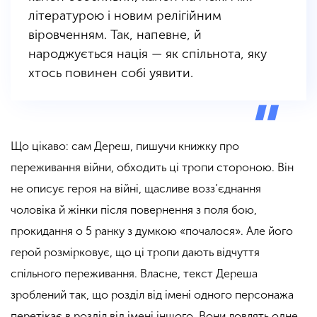
літературою і новим релігійним
віровченням. Так, напевне, й
народжується нація — як спільнота, яку
хтось повинен собі уявити.
Що цікаво: сам Дереш, пишучи книжку про
переживання війни, обходить ці тропи стороною. Він
не описує героя на війні, щасливе возз’єднання
чоловіка й жінки після повернення з поля бою,
прокидання о 5 ранку з думкою «почалося». Але його
герой розмірковує, що ці тропи дають відчуття
спільного переживання. Власне, текст Дереша
зроблений так, що розділ від імені одного персонажа
перетікає в розділ від імені іншого. Вони ловлять одне