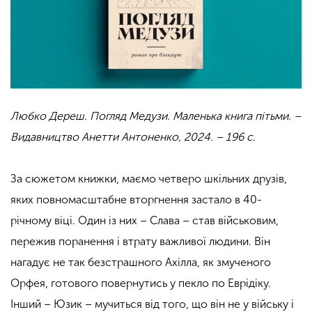
Любко Дереш. Погляд Медузи. Маленька книга пітьми. –
Видавництво Анетти Антоненко, 2024. – 196 с.
За сюжетом книжки, маємо четверо шкільних друзів,
яких повномасштабне вторгнення застало в 40-
річному віці. Один із них – Слава – став військовим,
пережив поранення і втрату важливої людини. Він
нагадує не так безстрашного Ахілла, як змученого
Орфея, готового повернутись у пекло по Еврідіку.
Інший – Юзик – мучиться від того, що він не у війську і