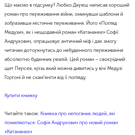
Що маємо в підсумку? Любко Дереш написав хороший
роман про переживання війни, оминувши шаблони й
зобразивши містичне переживання. Його «Погляд
Медузи», як і нещодавній роман «Катананхе» Софії
Андрухович, опрацьовує античний міф і дає змогу
читачам доторкнутись до небуденного переживання
абсолютно буденних реалій. Цей роман – своєрідний
щит Персея, крізь який можна дивитись у вічі Медузі
Горгоні й не скамʼяніти від її погляду.
Купити книжку
Читайте також:
Книжка про непоганих людей, які
помиляються: Софія Андрухович про новий роман
«Катананхе»