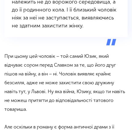
належить не до ворожого середовища, а
до її родинного кола. І її близький чоловік
ніяк за неї не заступається, виявляючись
не здатним захистити жінку.
При цьому цей чоловік – той самий Юзик, який
відчуває сором перед Славком за те, що його друг
пішов на війну, а він – ні. Чоловік виявляє крайнє
безсилля, адже не може захистити свою дружину
навіть тут, у Львові. Ну яка війна, Юзику, якщо ти навіть
не можеш притягти до відповідальності
татового
товариша.
Але оскільки в роману є форма античної драми з її