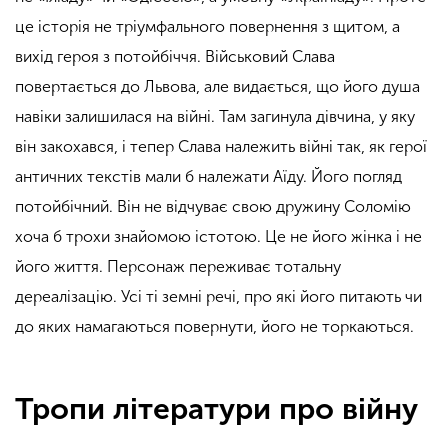
це історія не тріумфального повернення з щитом, а
вихід героя з потойбіччя. Військовий Слава
повертається до Львова, але видається, що його душа
навіки залишилася на війні. Там загинула дівчина, у яку
він закохався, і тепер Слава належить війні так, як герої
античних текстів мали б належати Аїду. Його погляд
потойбічний. Він не відчуває свою дружину Соломію
хоча б трохи знайомою істотою. Це не його жінка і не
його життя. Персонаж переживає тотальну
дереалізацію. Усі ті земні речі, про які його питають чи
до яких намагаються повернути, його не торкаються.
Тропи літератури про війну