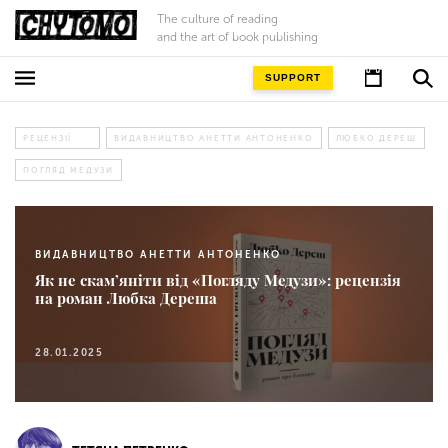
The culture of reading
and the art of book publishing
SUPPORT
РЕЦЕНЗІЇ
ВИДАВНИЦТВО АНЕТТИ АНТОНЕНКО
ЛЮБКО ДЕРЕШ
ПОГЛЯД МЕДУЗИ
ВИДАВНИЦТВО АНЕТТИ АНТОНЕНКО
Як не скам’яніти від «Погляду Медузи»: рецензія
на роман Любка Дереша
28.01.2025