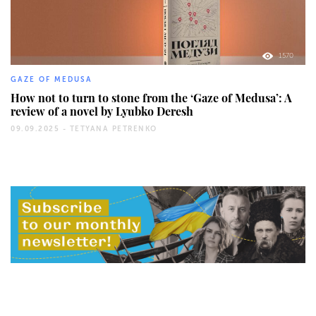
1570
GAZE OF MEDUSA
How not to turn to stone from the ‘Gaze of Medusa’: A
review of a novel by Lyubko Deresh
09.09.2025 -
TETYANA PETRENKO