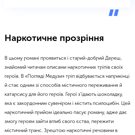
Наркотичне прозріння
В цьому романі проявиться і старий-добрий Дереш,
знайомий читачам описами наркотичних тріпів своїх
героїв. В «Погляді Медузи» тріп відбувається наприкінці
й стає одним зі способів містичного переживання й
катарсису для його героїв. Герої з’їдають шоколадку,
яка є закордонним сувеніром і містить псилоцибін. Цей
наркотичний прийом ідеально пасує роману, адже дає
змогу героям зайти вглиб свого єства, пережити
містичний транс. Зрештою наркотичні речовини в