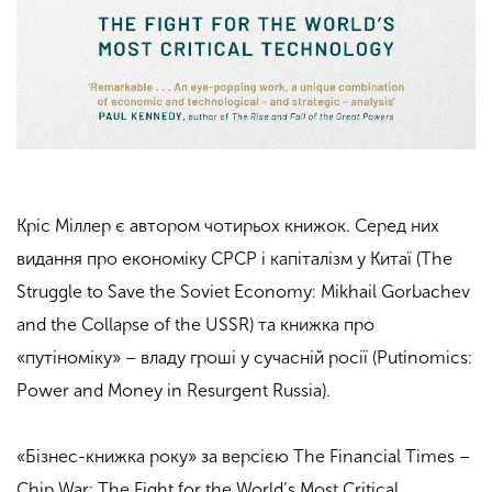
Кріс Міллер є автором чотирьох книжок. Серед них
видання про економіку СРСР і капіталізм у Китаї (The
Struggle to Save the Soviet Economy: Mikhail Gorbachev
and the Collapse of the USSR) та книжка про
«путіноміку» – владу гроші у сучасній росії (Putinomics:
Power and Money in Resurgent Russia).
«Бізнес-книжка року» за версією The Financial Times –
Chip War: The Fight for the World’s Most Critical