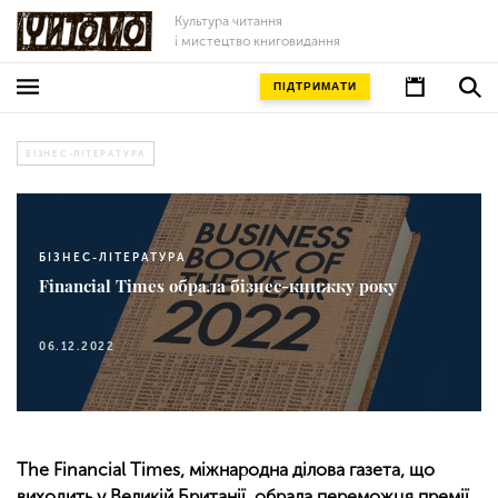
Культура читання
і мистецтво книговидання
ПІДТРИМАТИ
БІЗНЕС-ЛІТЕРАТУРА
БІЗНЕС-ЛІТЕРАТУРА
Financial Times обрала бізнес-книжку року
06.12.2022
The Financial Times, міжнародна ділова газета, що
виходить у Великій Британії, обрала переможця премії