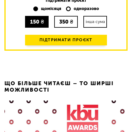
Підтримати проєкт
щомісяця
одноразово
150
₴
350
₴
інша сума
ПІДТРИМАТИ ПРОЄКТ
ЩО БІЛЬШЕ ЧИТАЄШ – ТО ШИРШІ
МОЖЛИВОСТІ
258