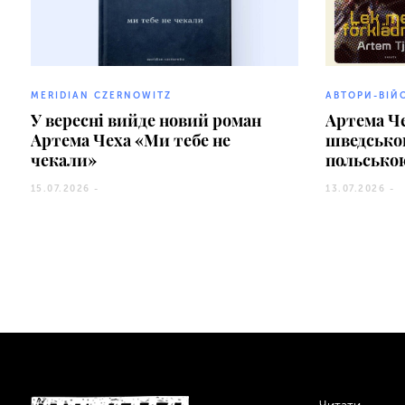
MERIDIAN CZERNOWITZ
АВТОРИ-ВІЙ
У вересні вийде новий роман
Артема Ч
Артема Чеха «Ми тебе не
шведсько
чекали»
польсько
15.07.2026 -
13.07.2026 -