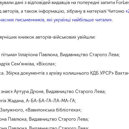
ували дані з відповідей видавців на попередні запити Forbes
ід авторів, а також інформацію, зібрану в матеріалі Читомо
«
часних письменників, які українці найбільше читали»
.
ярніших книжок авторів-військових увійшли:
ть пітьма» Ілларіона Павлюка, Видавництво Старого Лева;
ндрія Семʼянківа, «Віхола»;
а. Збірка документів з архіву колишнього КДБ УРСР» Вахта
е знає» Артура Дроня, Видавництво Старого Лева;
ргія Жадана, А-БА-БА-ГА-ЛА-МА-ГА;
 Залужного, «Вавилонська бібліотека»;
ріона Павлюка, Видавництво Старого Лева;
ріона Павлюка, Видавництво Старого Лева;