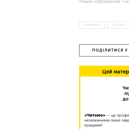
Чільне зображення: Fo
НОВИНИ
FORBES
ПОДІЛИТИСЯ У
Цей матер
Чи
п
до
«Читомо»
— це профес
незалежними лише завд
кращими!