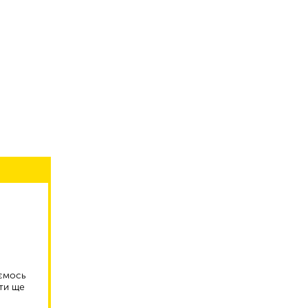
аємось
ти ще