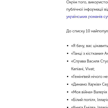
Окрім того, використов
публічної інформації в
українських романів су
До списку 10 найпопул
«Я бачу, вас цікави
«Танці з кістками» А
«Справа Василя Стус
Капіані, Vivat;
«Гемінґвей нічого н
«Динамо Харків» Се
«Моя війна» Валерія
«Білий попіл», Ілла
«Книга Еміля», Ілла