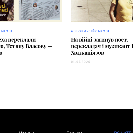
СЬКОВІ
АВТОРИ-ВІЙСЬКОВІ
еха переклали
На війні загинув поет,
ю, Тетяну Власову —
перекладач і музикант 
ю
Ходжаніязов
01.07.2026 -