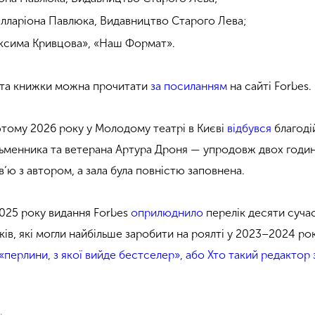
Ілларіона Павлюка, Видавництво Старого Лева;
Максима Кривцова», «Наш Формат».
в та книжки можна прочитати
за посиланням
на сайті Forbes.
ютому 2026 року у Молодому театрі в Києві
відбувся
благоді
сьменника та ветерана Артура Дроня — упродовж двох годин
в’ю з автором, а зала була повністю заповнена.
2025 року видання Forbes
оприлюднило
перелік десяти суча
ів, які могли найбільше заробити на роялті у 2023–2024 ро
«перлини, з якої вийде бестселер», або Хто такий редактор 