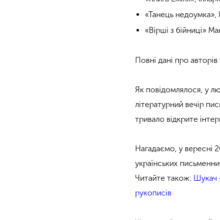
«Танець недоумка», 
«Вірші з бійниці» 
Повні дані про авторі
Як повідомлялося, у л
літературний вечір пи
тривало відкрите інтер
Нагадаємо, у вересні 
українських письменник
Читайте також:
Шукач 
рукописів