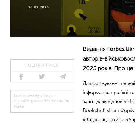
26.02.2026
Видання Forbes.Ukr
авторів-військовос
ПОДІЛИТИСЯ
2025 років. Про це
Для формування перелік
інформацію про їхні то
Бачите помилку в тексті —
запит дали відповідь 1
виділяйте фрагмент та тисніть Ctrl
+ Enter
Bookchef, «Наш Формат
«Видавництво 21», «Апр