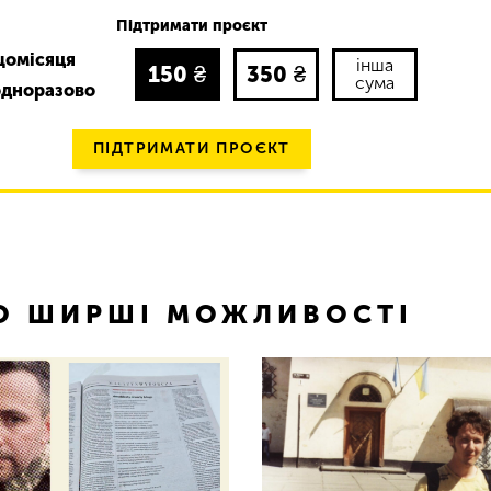
Підтримати проєкт
щомісяця
інша
150
₴
350
₴
сума
одноразово
ПІДТРИМАТИ ПРОЄКТ
ТО ШИРШІ МОЖЛИВОСТІ