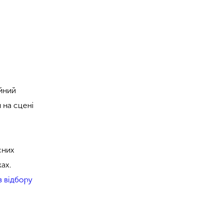
йний
 на сцені
сних
ках.
з відбору