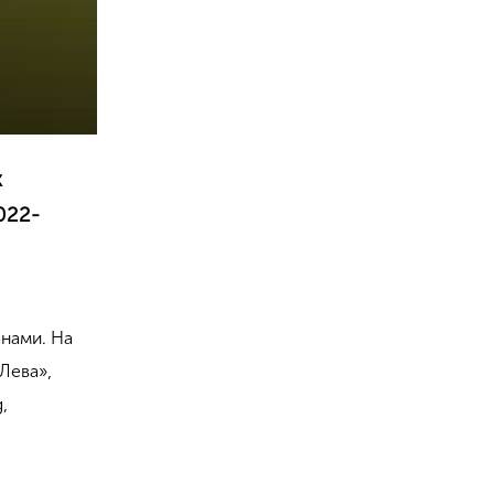
х
022-
анами. На
 Лева»,
,