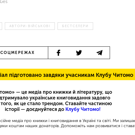
rbes
АВТОРИ-ВІЙСЬКОВІ
БЕСТСЕЛЕРИ
 СОЦМЕРЕЖАХ
іал підготовано завдяки учасникам Клубу Читомо
томо» — це медіа про книжки й літературу, що
ідтримувало українське книговидання задовго
 того, як це стало трендом. Ставайте частиною
історії — доєднуйтеся до
Клубу Читомо!
ійне медіа про книжки і книговидання в Україні та світі. Ми залиш
яки коштам наших донаторів. Допоможіть нам розвиватися і става