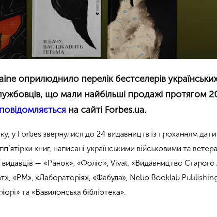
aine оприлюднило перелік бестселерів українськи
лужбовців, що мали найбільші продажі протягом 2
повідомляється
на сайті Forbes.ua.
у, у Forbes звернулися до 24 видавництв із проханням дати
ппʼятірки книг, написані українськими військовими та ветер
4 видавців — «Ранок», «Фоліо», Vivat, «Видавництво Старого
», «РМ», «Лабораторія», «Фабула», Nebo Booklab Publishing
іорі» та «Вавилонська бібліотека».