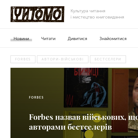
Культура читання
і мистецтво книговидання
Новини
Читати
Дивитися
Знайомитися
FORBES
АВТОРИ-ВІЙСЬКОВІ
БЕСТСЕЛЕРИ
FORBES
Forbes назвав військових, щ
авторами бестселерів