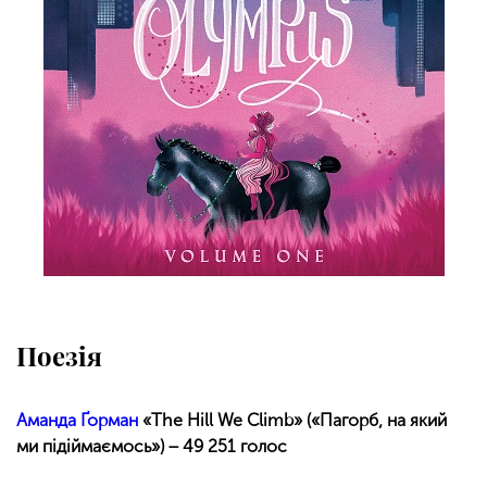
Поезія
Аманда Ґорман
«The Hill We Climb» («Пагорб, на який
ми підіймаємось») − 49 251 голос