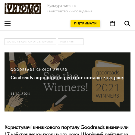
Культура читання
і мистецтво книговидання
ПІДТРИМАТИ
GOODREADS CHOICE AWARD
РЕЙТИНГ
GOODREADS CHOICE AWARD
Goodreads оприлюднив рейтинг книжок 2021 року
11.12.2021
Користувачі книжкового порталу Goodreads визначили
17 найкращих книжок цього року. Щорічний рейтинг за