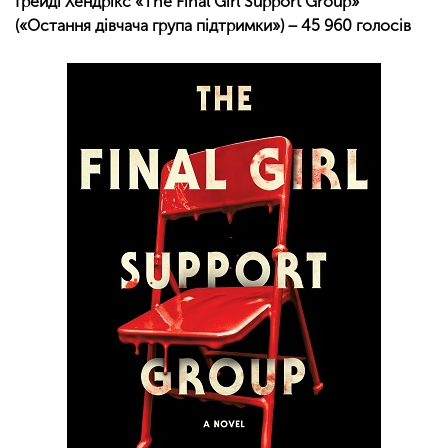
Ґрейді Хендрікс «The Final Girl Support Group»
(«Остання дівчача група підтримки») − 45 960 голосів