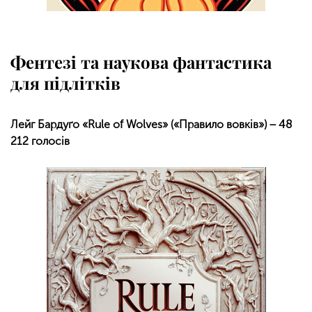
Фентезі та наукова фантастика
для підлітків
Лейг Бардуґо «Rule of Wolves» («Правило вовків») − 48
212 голосів