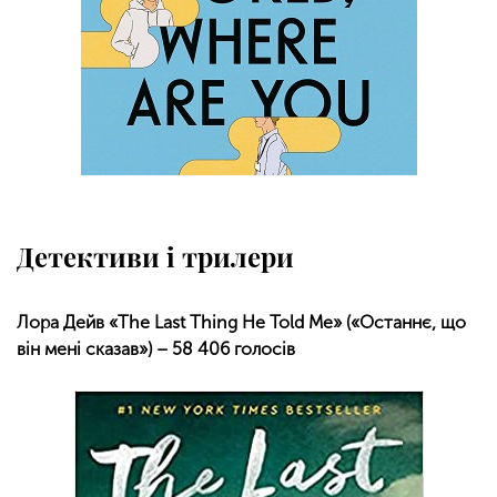
Детективи і трилери
Лора Дейв «The Last Thing He Told Me» («Останнє, що
він мені сказав») – 58 406 голосів