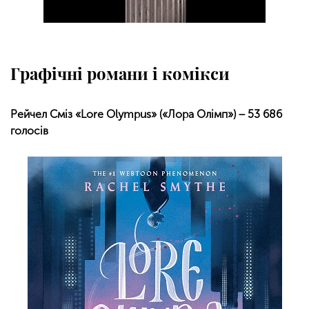
Графічнi романи і комікси
Рейчел Сміз «Lore Olympus» («Лора Олімп») − 53 686
голосів