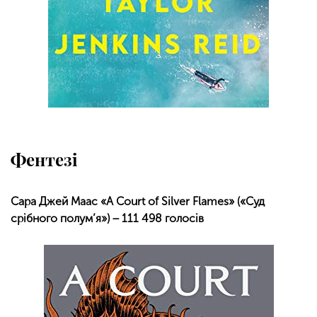
Фентезі
Сара Джей Маас «A Court of Silver Flames» («Суд
срібного полум’я») − 111 498 голосів