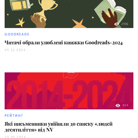
2556
GOODREADS
Читачі обрали улюблені книжки Goodreads-2024
05.12.2024 -
824
РЕЙТИНГ
Які письменники увійшли до списку «людей
десятиліття» від NV
20.05.2024 -