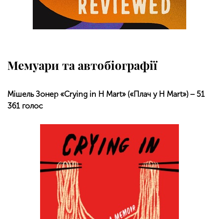
Мемуари та автобіографії
Мішель Зонер «Crying in H Mart» («Плач у H Mart») − 51
361 голос