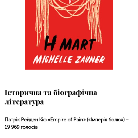
Історична та біографічна
література
Патрік Рейден Кіф «Empire of Pain» («Імперія болю») −
19 969 голосів