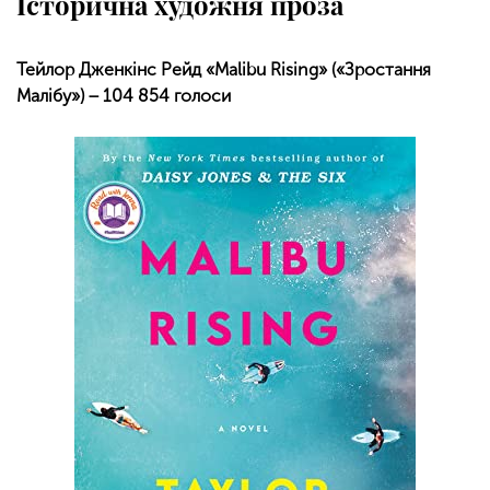
Історична художня проза
Тейлор Дженкінс Рейд «Malibu Rising» («Зростання
Малібу») − 104 854 голоси