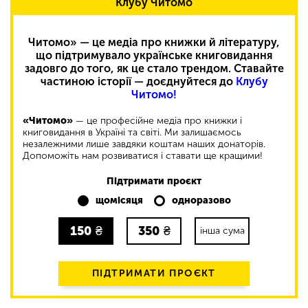
Клубу Читомо
Читомо» — це медіа про книжки й літературу,
що підтримувало українське книговидання
задовго до того, як це стало трендом. Ставайте
частиною історії — доєднуйтеся до
Клубу
Читомо!
«Читомо»
— це професійне медіа про книжки і
книговидання в Україні та світі. Ми залишаємось
незалежними лише завдяки коштам наших донаторів.
Допоможіть нам розвиватися і ставати ще кращими!
Підтримати проєкт
щомісяця
одноразово
150
₴
350
₴
інша сума
ПІДТРИМАТИ ПРОЄКТ