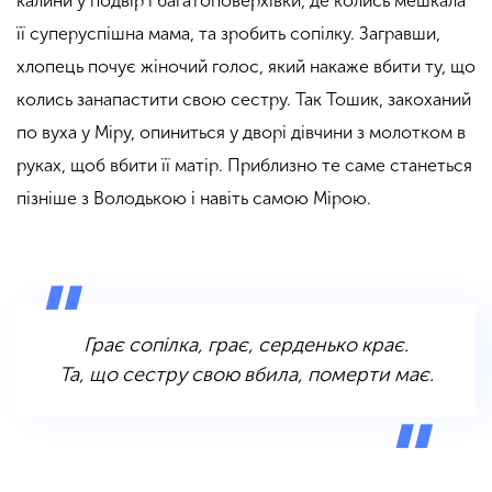
калини у подвір’ї багатоповерхівки, де колись мешкала
її суперуспішна мама, та зробить сопілку. Загравши,
хлопець почує жіночий голос, який накаже вбити ту, що
колись занапастити свою сестру. Так Тошик, закоханий
по вуха у Міру, опиниться у дворі дівчини з молотком в
руках, щоб вбити її матір. Приблизно те саме станеться
пізніше з Володькою і навіть самою Мірою.
Грає сопілка, грає, серденько крає.
Та, що сестру свою вбила, померти має.