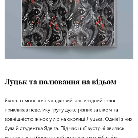
Луцьк та полювання на відьом
Якось темної ночі загадковий, але владний голос
прикликав невелику групу дуже різних за віком та
зовнішністю жінок у ліс на околиці Луцька. Однієї з них
була й студентка Ядвіга. Під час цієї зустрічі явилась
жінкам давня богиня, щоб подарувати майбутнім