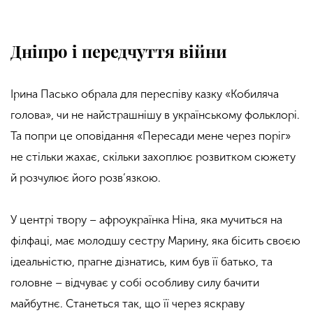
Дніпро і передчуття війни
Ірина Пасько обрала для переспіву казку «Кобиляча
голова», чи не найстрашнішу в українському фольклорі.
Та попри це оповідання «Пересади мене через поріг»
не стільки жахає, скільки захоплює розвитком сюжету
й розчулює його розв’язкою.
У центрі твору – афроукраїнка Ніна, яка мучиться на
філфаці, має молодшу сестру Марину, яка бісить своєю
ідеальністю, прагне дізнатись, ким був її батько, та
головне – відчуває у собі особливу силу бачити
майбутнє. Станеться так, що її через яскраву