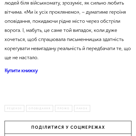
людей біля військкомату, зрозуміє, як сильно любить
вітчима. «Ми їх усіх проклянемо», – думатиме героїня
оповідання, покидаючи рідне місто через обстріли
ворога. І, мабуть, це саме той випадок, коли дуже
хочеться, щоб спрацювала письменницька здатність
корегувати невигадану реальність й передбачати те, що
ще не настало.
Купити книжку
РЕЦЕНЗІЇ
ОПОВІДАННЯ
ПРОМО
РАНОК
ПОДІЛИТИСЯ У СОЦМЕРЕЖАХ