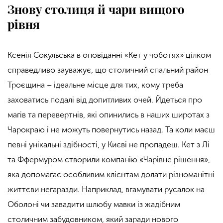
Знову столиця й чари вищого
рівня
Ксенія Сокульська в оповіданні «Кет у чоботях» цілком
справедливо зауважує, що столичний спальний район
Троєщина – ідеальне місце для тих, кому треба
заховатись подалі від допитливих очей. Йдеться про
магів та перевертнів, які опинились в наших широтах з
Чарокраю і не можуть повернутись назад. Та коли маєш
певні унікальні здібності, у Києві не пропадеш. Кет з Лі
та Ффермуром створили компанію «Чарівне рішення»,
яка допомагає особливим клієнтам долати різноманітні
життєви негаразди. Наприклад, вгамувати русалок на
Оболоні чи завадити шлюбу мавки із жадібним
столичним забудовником, який заради нового