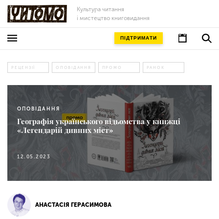
Культура читання
і мистецтво книговидання
ПІДТРИМАТИ
РЕЦЕНЗІЇ
ОПОВІДАННЯ
ПРОМО
РАНОК
ОПОВІДАННЯ
Географія українського відьомства у книжці
«Легендарій дивних міст»
12.05.2023
АНАСТАСІЯ ГЕРАСИМОВА