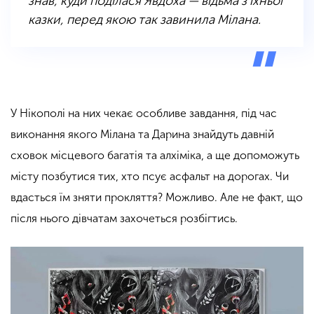
знав, куди поділася Явдоха — відьма з їхньої
казки, перед якою так завинила Мілана.
У Нікополі на них чекає особливе завдання, під час
виконання якого Мілана та Дарина знайдуть давній
сховок місцевого багатія та алхіміка, а ще допоможуть
місту позбутися тих, хто псує асфальт на дорогах. Чи
вдасться їм зняти прокляття? Можливо. Але не факт, що
після нього дівчатам захочеться розбігтись.