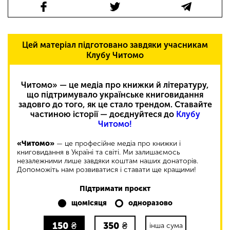
Цей матеріал підготовано завдяки учасникам
Клубу Читомо
Читомо» — це медіа про книжки й літературу,
що підтримувало українське книговидання
задовго до того, як це стало трендом. Ставайте
частиною історії — доєднуйтеся до
Клубу
Читомо!
«Читомо»
— це професійне медіа про книжки і
книговидання в Україні та світі. Ми залишаємось
незалежними лише завдяки коштам наших донаторів.
Допоможіть нам розвиватися і ставати ще кращими!
Підтримати проєкт
щомісяця
одноразово
150
₴
350
₴
інша сума