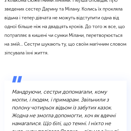
з кількома сюжетними лініями. Перша оповідає про
зведених сестер Дарину та Мілану. Колись їх прокляла
відьма і тепер дівчата не можуть відступити одна від
одної більше ніж на двадцять кроків. До того ж все, що
потрапляє в кишені чи сумки Мілани, перетворюється
на змій… Сестри шукають ту, що своїм магічним словом
зіпсувала їхні життя.
Мандруючи, сестри допомагали, кому
могли, і людям, і примарам. Звільнили з
полону чотирьох відьом із забутих казок.
Жодна не змогла допомогти, хоч як вдячні
намагалися. Що білі, що темні. І ніхто не