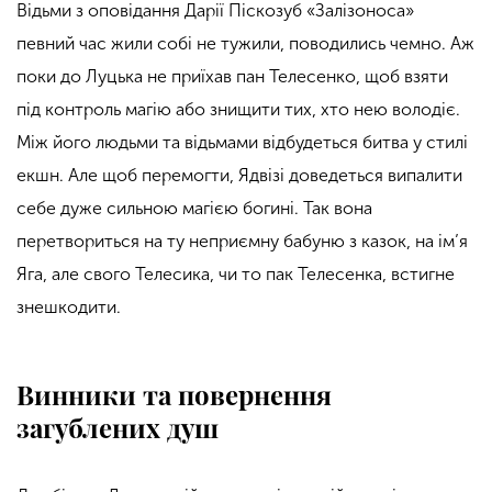
Відьми з оповідання Дарії Піскозуб «Залізоноса»
певний час жили собі не тужили, поводились чемно. Аж
поки до Луцька не приїхав пан Телесенко, щоб взяти
під контроль магію або знищити тих, хто нею володіє.
Між його людьми та відьмами відбудеться битва у стилі
екшн. Але щоб перемогти, Ядвізі доведеться випалити
себе дуже сильною магією богині. Так вона
перетвориться на ту неприємну бабуню з казок, на ім’я
Яга, але свого Телесика, чи то пак Телесенка, встигне
знешкодити.
Винники та повернення
загублених душ