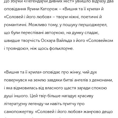
До збірки «Легендарій дивних міст» увійшло відразу два
оповідання Ярини Каторож – «Вишня та її крила» й
«Соловей і його любов» – твори ніжні, поетичні й
романтичні. Можливо тому, у пошуку першоджерел,
що були переспівані авторкою, на думку спадає,
швидше творчість Оскара Вайльда з його «Соловейком
і трояндою», ніж щось фольклорне.
«Вишня та її крила» оповідає про жінку, чий дух
повернувся на землю завдяки битві ангелів з демонами,
і яка відмовилась від власного щастя заради спокою
душі іншого. Цей твір більше нагадує красиву
літературну легенду чи навіть притчу про
самопожертву. «Соловей і його любов» жанрово дещо