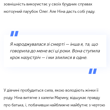
зовнішність використає у своїх брудних справах
моторний парубок Олег. Але Ніна дасть собі раду.
Я народжувалася зі смерті — інша я, та, що
говорила до мене всі ці роки. Вона ступила
крок назустріч — і ми злилися в одне.
У дівчині пробудиться сила, якою володіють жінки її
роду. Ніна витягне з халепи Марину, відшукає правду
про батька, і, побачивши найближче майбутнє з чергою