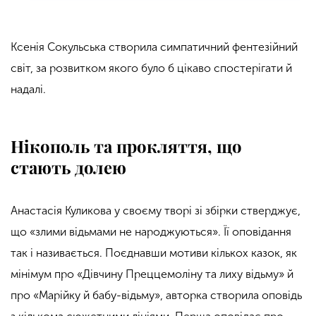
Ксенія Сокульська створила симпатичний фентезійний
світ, за розвитком якого було б цікаво спостерігати й
надалі.
Нікополь та прокляття, що
стають долею
Анастасія Куликова у своєму творі зі збірки стверджує,
що «злими відьмами не народжуються». Її оповідання
так і називається. Поєднавши мотиви кількох казок, як
мінімум про «Дівчину Преццемоліну та лиху відьму» й
про «Марійку й бабу-відьму», авторка створила оповідь