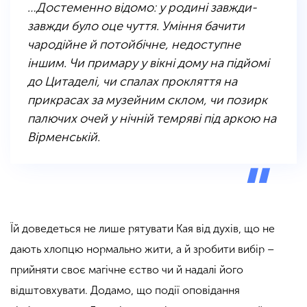
…Достеменно відомо: у родині завжди-
завжди було оце чуття. Уміння бачити
чародійне й потойбічне, недоступне
іншим. Чи примару у вікні дому на підйомі
до Цитаделі, чи спалах прокляття на
прикрасах за музейним склом, чи позирк
палючих очей у нічній темряві під аркою на
Вірменській.
Їй доведеться не лише рятувати Кая від духів, що не
дають хлопцю нормально жити, а й зробити вибір –
прийняти своє магічне єство чи й надалі його
відштовхувати. Додамо, що події оповідання