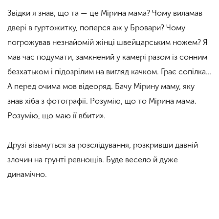
Звідки я знав, що та — це Мірина мама? Чому виламав
двері в гуртожитку, поперся аж у Бровари? Чому
погрожував незнайомій жінці швейцарським ножем? Я
мав час подумати, замкнений у камері разом із сонним
безхатьком і підозрілим на вигляд качком. Грає сопілка…
А перед очима мов відеоряд. Бачу Мірину маму, яку
знав хіба з фотографії. Розумію, що то Мірина мама.
Розумію, що маю її вбити».
Друзі візьмуться за розслідування, розкривши давній
злочин на ґрунті ревнощів. Буде весело й дуже
динамічно.