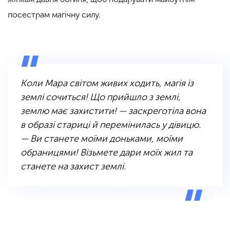
посестрам магічну силу.
Коли Мара світом живих ходить, магія із
землі сочиться! Що прийшло з землі,
землю має захистити! — заскреготіла вона
в образі стариці й перемінилась у дівицю.
— Ви станете моїми доньками, моїми
обраницями! Візьмете дари моїх жил та
станете на захист землі.