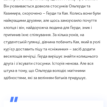
Він розвивається довкола стосунків Ольґерди та
Казимира, скорочено – Ґерди та Кая. Колись вони були
найкращими друзями, але щось заморозило почуття
хлопця і він, найдорожча людина для Ґерди, зник і
припинив їхнє спілкування. За кілька років, на
студентській гулянці, дівчина побачить Кая, який в ролі
кур’єр доставить піцу та «сніжинки» – засіб додати
веселощів вечірці. Ґерда вирішує знайти колишнього
друга і з’ясувати стосунки. Історія ненова. Але вся
штука в тому, що Ольґерда володіє магічними
здібностями, які за велінням батьків придушує.