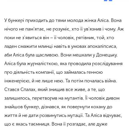
У бункері приходить до тями молода жінка Аліса. Вона
нічого не пам’ятає, не розуміє, хто її ув’язнив і чому. Аж
поки не з’явиться він – її чоловік, рятівник, той, хто
ладен смажити млинці навіть в умовах апокаліпсиса,
аби Аліса була щасливою. Вони мешкали у Донецьку.
Аліса була журналісткою, яка проводила розслідування
про діяльність компанії, що займалась генною
інженерією, й не лише нею. Та потім почалась війна.
Стався Спалах, який знищив все живе, а те, що
залишилось, перетворив на мутантів. Її чоловік дивом
знайшов бункер, дізнався, як повернути кохану до
життя й не дати розвинутись мутації. Та Аліса відчуває,
що є якась таємниця. Вона її розгадає, але дуже