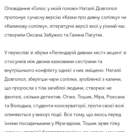
Оповідання «Голос у моїй голові» Наталії Довгопол
пропонує сучасну версію «Казки про дивну сопілку» чи
«Калинову сопілку», літературні версії якої у різний час
створили Оксана Забужко та Галина Пагутяк.
У переспіві зі збірки «Легендарій дивних міст» акцент зі
стосунків між двома казковими сестрами та
внутрішнього конфлікту однієї з них зміщено. Наталії
Довгопол, зберігши чари сопілки, зробленої з калини,
що проросла з тіла загиблої людини, створює не
фентезі, скільки детектив. Отже, Тошик, Міра, Роксана
та Володька, студенти консерваторії, проти своєї волі
опиняються у вихорі події. Все тому, що якось перед
їхніми посиденьками у Міри вдома, Тошик зірве гілку