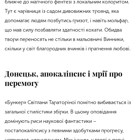
ближче до магічного фентезі з локальним колоритом.
Тут є чарівниця із садом дивовижних троянд, яка
допомагає людям позбутись гризот, і навіть мольфар,
що мав силу позбавляти здатності кохати. Обидва
твори переносять не стільки в мальовничі Винники,
скільки у світ благородних вчинків і прагнення любові.
Донецьк, апокаліпсис і мрії про
перемогу
«Бункер» Світлани Тараторіної помітно вибивається із
загальної стилістики збірки. В цьому оповідання
домінують риси наукової фантастики –
постапокаліпсису з певними здобутками прогресу,
наприклад, клонуванням. Між іншим, у творі є певні