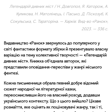
Легендарій дивних міст / Н. Довгопол, Я. Каторож, А.
Куликова, Н. Матолінець, І. Пасько, Д. Піскозуб, К.
Сокульська, С. Тараторіна. — Харків: Вид-во «Ранок»,
2023. — 336 с.
Видавництво «Ранок» звернулось до популярного у
світі фантастики формату збірки й презентувало власну
варіацію на тему колективної творчості — «Легендарій
дивних міст». Книжка обʼєднала авторок, які
представили оповідання-переспіви у жанрі міського
фентезі.
Кожна письменниця обрала певний добре відомий
сюжет народної чи літературної казки,
переосмисливши його на власний розсуд, додавши
українського контексту. Що з цього вийшло? Цікаве
розмаїття, яке оцінять як поціновувачі жанру, так і ті,