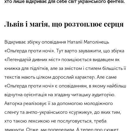
хто лише відкриває для себе світ українського фентезі.
Львів і магія, що розтоплює серця
Відкриває збірку оповідання Наталії Матолінець
«Ольґерда проти ночі». Тут варто зауважити, що збірка
«Легендарій дивних міст» позиціюється видавцем як
книжка для підлітків, але за змістом і стилем більшість її
текстів мають цілком дорослий характер. Але саме
«Ольґерда проти ночі» є оповіданням, в якому найбільш
відчутна орієнтація на згадану читацьку аудиторію.
Авторка реалізовує її за допомогою молодіжного
сленгу та англо-українського «суржику», до яких тим,
хто такою лексикою не послуговується, треба
звикнути. Отже, ми попередили. А тепер про сюжет.