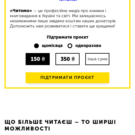
«Читомо»
— це професійне медіа про книжки і
книговидання в Україні та світі. Ми залишаємось
незалежними лише завдяки коштам наших донаторів.
Допоможіть нам розвиватися і ставати ще кращими!
Підтримати проєкт
щомісяця
одноразово
150
₴
350
₴
інша сума
ПІДТРИМАТИ ПРОЄКТ
ЩО БІЛЬШЕ ЧИТАЄШ – ТО ШИРШІ
МОЖЛИВОСТІ