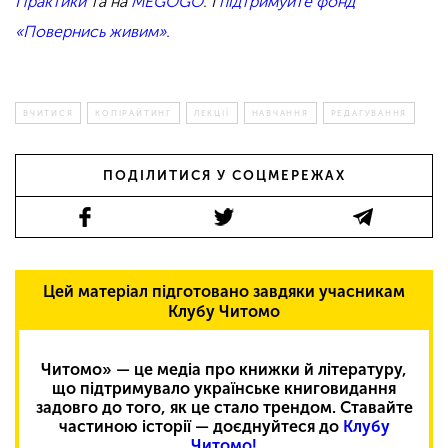
Практики
та на
MEGOGO
. І
підтримуйте фонд
«Повернись живим».
ВЧИТИСЯ
КОПІРАЙТИНГ
ЛЕКЦІЇ
НАВЧАННЯ
РЕДАГУВАННЯ
ПОДІЛИТИСЯ У СОЦМЕРЕЖАХ
Цей матеріал підготовано завдяки учасникам
Клубу Читомо
Читомо» — це медіа про книжки й літературу,
що підтримувало українське книговидання
задовго до того, як це стало трендом. Ставайте
частиною історії — доєднуйтеся до
Клубу
Читомо!