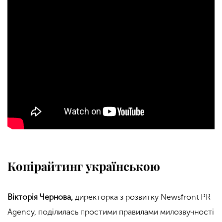
Копірайтинг українською
Вікторія Чернова
,
директорка з розвитку Newsfront PR
Agency, поділилась простими правилами милозвучності