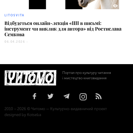
43
LITOSVITA
Відбудеться онлайн-лекція «ШІ в письмі:
інструмент чи виклик для автора» від Ростислава
Семкова
06.04.2026 -
Портал про культуру читання
і мистецтво книговидання
2010 – 2026 © Читомо — Культурно-видавничий проект
designed by Kotseba