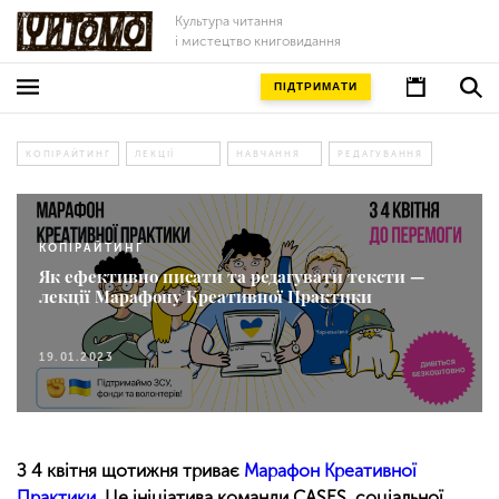
Культура читання
і мистецтво книговидання
ПІДТРИМАТИ
КОПІРАЙТИНГ
ЛЕКЦІЇ
НАВЧАННЯ
РЕДАГУВАННЯ
КОПІРАЙТИНГ
Як ефективно писати та редагувати тексти —
лекції Марафону Креативної Практики
19.01.2023
З 4 квітня щотижня триває
Марафон Креативної
Практики
. Це ініціатива команди CASES, соціальної