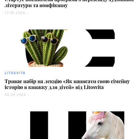
літератури та нонфікшну
17.05.2026 -
28
LITOSVITA
Триває набір на лекцію «Як написати свою сімейну
історію в книжку для дітей» від Litosvita
06.04.2026 -