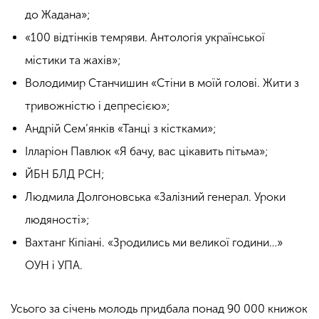
до Жадана»;
«100 відтінків темряви. Антологія української
містики та жахів»;
Володимир Станчишин «Стіни в моїй голові. Жити з
тривожністю і депресією»;
Андрій Сем’янків «Танці з кістками»;
Ілларіон Павлюк «Я бачу, вас цікавить пітьма»;
ЙБН БЛД РСН;
Людмила Долгоновська «Залізний генерал. Уроки
людяності»;
Вахтанг Кіпіані. «Зродились ми великої години…»
ОУН і УПА.
Усього за січень молодь придбала понад 90 000 книжок