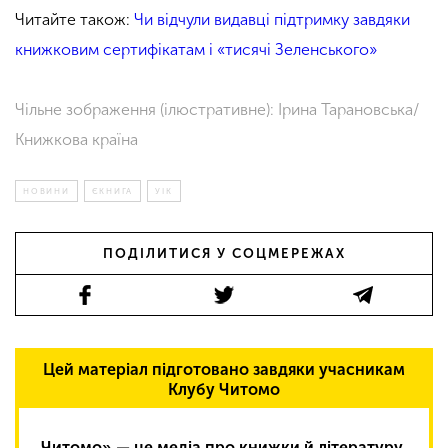
Читайте також:
Чи відчули видавці підтримку завдяки
книжковим сертифікатам і «тисячі Зеленського»
Чільне зображення (ілюстративне): Ірина Тарановська/
Книжкова країна
НОВИНИ
ЄКНИГА
УІК
ПОДІЛИТИСЯ У СОЦМЕРЕЖАХ
Цей матеріал підготовано завдяки учасникам
Клубу Читомо
Читомо» — це медіа про книжки й літературу,