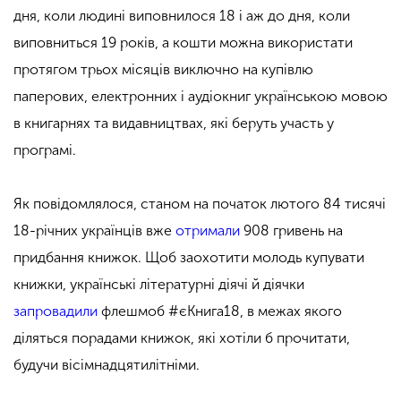
дня, коли людині виповнилося 18 і аж до дня, коли
виповниться 19 років, а кошти можна використати
протягом трьох місяців виключно на купівлю
паперових, електронних і аудіокниг українською мовою
в книгарнях та видавництвах, які беруть участь у
програмі.
Як повідомлялося, станом на початок лютого 84 тисячі
18-річних українців вже
отримали
908 гривень на
придбання книжок. Щоб заохотити молодь купувати
книжки, українські літературні діячі й діячки
запровадили
флешмоб #єКнига18, в межах якого
діляться порадами книжок, які хотіли б прочитати,
будучи вісімнадцятилітніми.