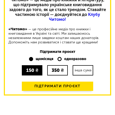
що підтримувало українське книговидання
задовго до того, як це стало трендом. Ставайте
частиною історії — доєднуйтеся до
Клубу
Читомо!
«Читомо»
— це професійне медіа про книжки і
книговидання в Україні та світі. Ми залишаємось
незалежними лише завдяки коштам наших донаторів.
Допоможіть нам розвиватися і ставати ще кращими!
Підтримати проєкт
щомісяця
одноразово
150
₴
350
₴
інша сума
ПІДТРИМАТИ ПРОЄКТ