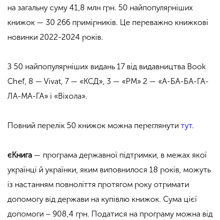
на загальну суму 41,8 млн грн. 50 найпопулярніших
книжок — 30 266 примірників. Це переважно книжкові
новинки 2022-2024 років.
З 50 найпопулярніших видань 17 від видавництва Book
Chef, 8 — Vivat, 7 — «КСД», 3 — «РМ» 2 — «А-БА-БА-ГА-
ЛА-МА-ГА» і «Віхола».
Повний перелік 50 книжок можна переглянути
тут
.
єКнига
— програма державної підтримки, в межах якої
українці й українки, яким виповнилося 18 років, можуть
із настанням повноліття протягом року отримати
допомогу від держави на купівлю книжок. Сума цієї
допомоги – 908,4 грн. Податися на програму можна від