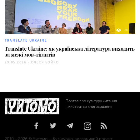
1811
TRANSLATE UKRAINE
Translate Ukraine: як українська література виходить
за межі мов-гігантів
29.05.2026 -
ОЛЕСЯ БОЙКО
Портал про культуру читання
і мистецтво книговидання
2010 – 2026 © Читомо — Культурно-видавничий проект