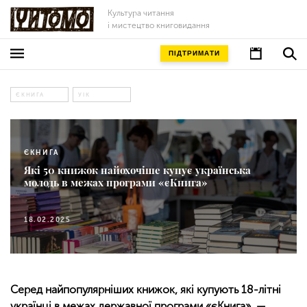
Культура читання
і мистецтво книговидання
ПІДТРИМАТИ
ЄКНИГА
УІК
ЄКНИГА
Які 50 книжок найохочіше купує українська
молодь в межах програми «єКнига»
18.02.2025
Серед найпопулярніших книжок, які купують 18-літні
українці в межах державної програми «єКнига», —