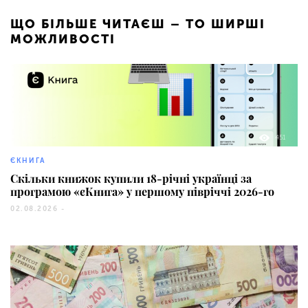
ЩО БІЛЬШЕ ЧИТАЄШ – ТО ШИРШІ
МОЖЛИВОСТІ
451
ЄКНИГА
Скільки книжок купили 18-річні українці за
програмою «єКнига» у першому півріччі 2026-го
02.08.2026 -