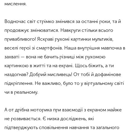
мислення.
Водночас світ стрімко змінився за останні роки, та й
продовжує змінюватися. Навкруги стільки всього
привабливого! Яскраві рухомі картинки мультиків,
веселі герої зі смартфонів. Наша внутрішня мавпочка в
захваті — вона не бачить різниці між рухомою
картинкою в житті та на екрані. Щось біжить, а ти
наздогнав? Добрий мисливець! От тобі й дофамінове
підкріплення. Не важливо, було то у віртуальному світі
чи в реальному.
А от дрібна моторика при взаємодії з екраном майже
не розвивається. Є низка досліджень, які
підтверджують сповільнення навчання та загального