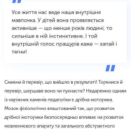
Усе життя нас веде наша внутрішня
мавпочка. У дітей вона проявляється
активніше — що менше років людині, то
сильніше в ній інстинктивне. І той
внутрішній голос пращурів каже — хапай і
тягни!
Смикни й перевір, що вийшло в результаті! Торкнися й
перевір, шершаве воно чи пухнасте? Недаремно одним
із наріжних каменів педагогіки є дрібна моторика.
Мозок фізіологічно влаштований так, що розвиток
дрібної моторики безпосередньо впливає на розвиток
мовленнєвого апарату та загального абстрактного