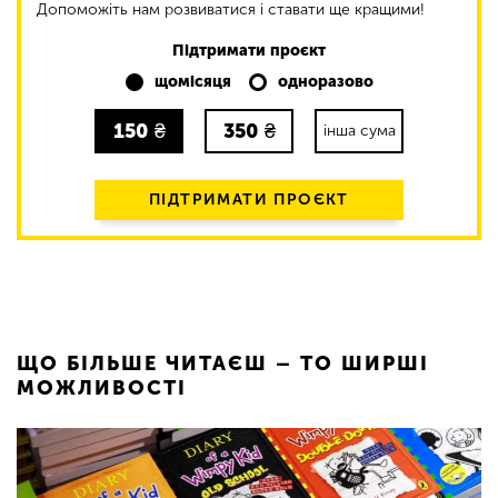
Допоможіть нам розвиватися і ставати ще кращими!
Підтримати проєкт
щомісяця
одноразово
150
₴
350
₴
інша сума
ПІДТРИМАТИ ПРОЄКТ
ЩО БІЛЬШЕ ЧИТАЄШ – ТО ШИРШІ
МОЖЛИВОСТІ