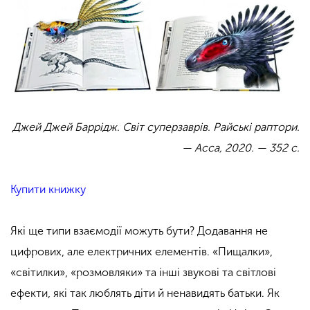
Джей Джей Баррідж.
Світ суперзаврів. Райські раптори.
— Асса, 2020. — 352 с.
Купити книжку
Які ще типи взаємодії можуть бути? Додавання не
цифрових, але електричних елементів. «Пищалки»,
«світилки», «розмовляки» та інші звукові та світлові
ефекти, які так люблять діти й ненавидять батьки. Як