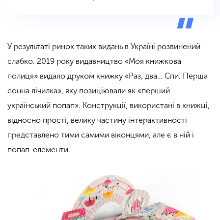
У результаті ринок таких видань в Україні розвинений
слабко. 2019 року видавництво «Моя книжкова
полиця» видало друком книжку «Раз, два… Спи. Перша
сонна лічилка», яку позиціювали як «перший
український попап». Конструкції, використані в книжці,
відносно прості, велику частину інтерактивності
представлено тими самими віконцями, але є в ній і
попап-елементи.