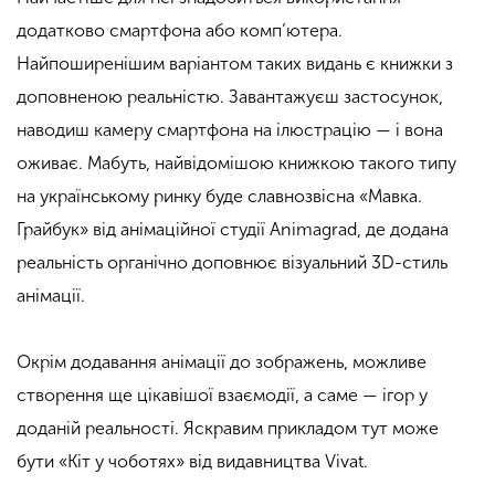
додатково смартфона або комп’ютера.
Найпоширенішим варіантом таких видань є книжки з
доповненою реальністю. Завантажуєш застосунок,
наводиш камеру смартфона на ілюстрацію — і вона
оживає. Мабуть, найвідомішою книжкою такого типу
на українському ринку буде славнозвісна «Мавка.
Грайбук» від анімаційної студії Animagrad, де додана
реальність органічно доповнює візуальний 3D-стиль
анімації.
Окрім додавання анімації до зображень, можливе
створення ще цікавішої взаємодії, а саме — ігор у
доданій реальності. Яскравим прикладом тут може
бути «Кіт у чоботях» від видавництва Vivat.