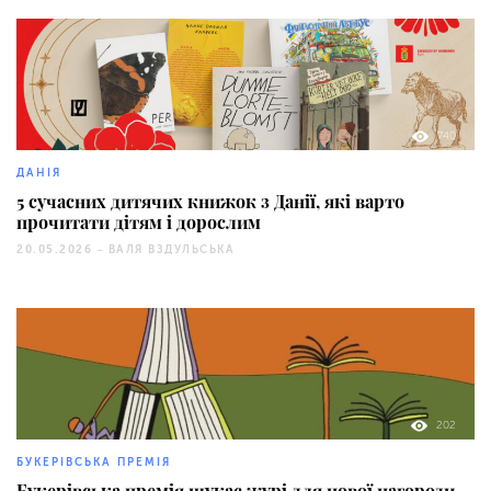
740
ДАНІЯ
5 сучасних дитячих книжок з Данії, які варто
прочитати дітям і дорослим
20.05.2026 -
ВАЛЯ ВЗДУЛЬСЬКА
202
БУКЕРІВСЬКА ПРЕМІЯ
Букерівська премія шукає журі для нової нагороди