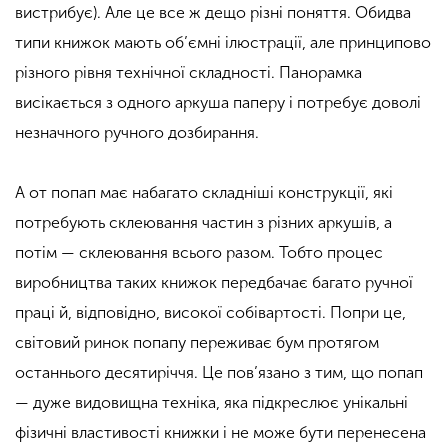
вистрибує). Але це все ж дещо різні поняття. Обидва
типи книжок мають об’ємні ілюстрації, але принципово
різного рівня технічної складності. Панорамка
висікається з одного аркуша паперу і потребує доволі
незначного ручного дозбирання.
А от попап має набагато складніші конструкції, які
потребують склеювання частин з різних аркушів, а
потім — склеювання всього разом. Тобто процес
виробництва таких книжок передбачає багато ручної
праці й, відповідно, високої собівартості. Попри це,
світовий ринок попапу переживає бум протягом
останнього десятиріччя. Це пов’язано з тим, що попап
— дуже видовищна техніка, яка підкреслює унікальні
фізичні властивості книжки і не може бути перенесена