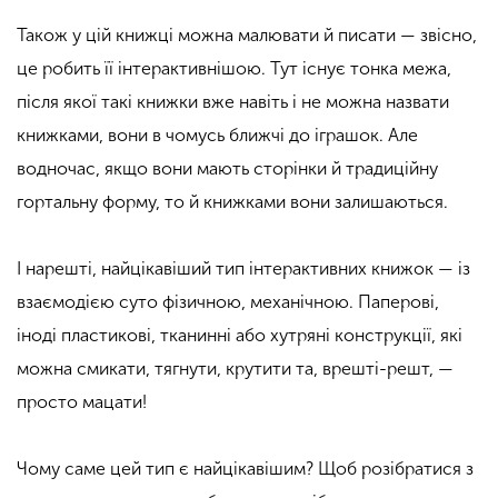
Також у цій книжці можна малювати й писати — звісно,
це робить її інтерактивнішою. Тут існує тонка межа,
після якої такі книжки вже навіть і не можна назвати
книжками, вони в чомусь ближчі до іграшок. Але
водночас, якщо вони мають сторінки й традиційну
гортальну форму, то й книжками вони залишаються.
І нарешті, найцікавіший тип інтерактивних книжок — із
взаємодією суто фізичною, механічною. Паперові,
іноді пластикові, тканинні або хутряні конструкції, які
можна смикати, тягнути, крутити та, врешті-решт, —
просто мацати!
Чому саме цей тип є найцікавішим? Щоб розібратися з