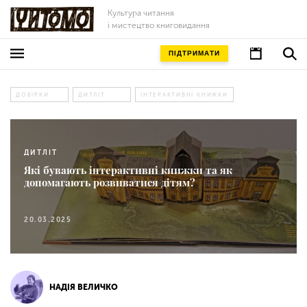
Культура читання
і мистецтво книговидання
ПІДТРИМАТИ
ДОБІРКИ
ДИТЛІТ
ІНТЕРАКТИВНІ КНИЖКИ
ДИТЛІТ
Які бувають інтерактивні книжки та як
допомагають розвиватися дітям?
20.03.2025
НАДІЯ ВЕЛИЧКО