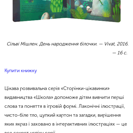
Сільві Мішлен. День народження білочки.
— Vivat, 2016.
— 16 с.
Купити книжку
Цікава розвивальна серія «Сторінки-цікавинки»
видавництва «Школа» допоможе дітям вивчити перші
слова та поняття в ігровій формі. Лаконічні ілюстрації,
чисто-біле тло, цупкий картон та загадки, вирішення
яких якраз і заховано в інтерактивних ілюстраціях — це
все секрет успіху серії.