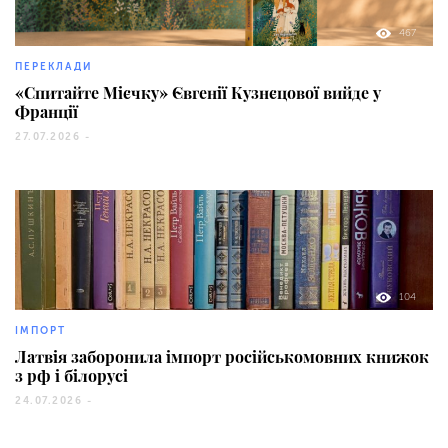
467
ПЕРЕКЛАДИ
«Спитайте Мієчку» Євгенії Кузнєцової вийде у
Франції
27.07.2026 -
104
ІМПОРТ
Латвія заборонила імпорт російськомовних книжок
з рф і білорусі
24.07.2026 -