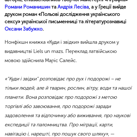
Романи Романишин
та
Андрія Лесіва
, а у Греції вийде
друком роман «Польові дослідження українського
сексу» української письменниці та літературознавиці
Оксани Забужко
.
Нонфікшн книжка «Куди і звідки» вийшла друком у
видавництві Liels un mazs. Переклад латвійською
мовою здійснила Маріс Салейc.
«“Куди і звідки” розповідає про рух і подорожі – не
тільки людей, але й тварин, рослин, вітру, води та нашої
планети. Вона розповідає про подорожі з метою
торгівлі або завоювання, про подорожі заради
задоволення та відпочинку або виживання, про наукові
експедиції та паломництва. Про міграції, карти,
навігацію і, нарешті, про пошук свого шляху»
, —