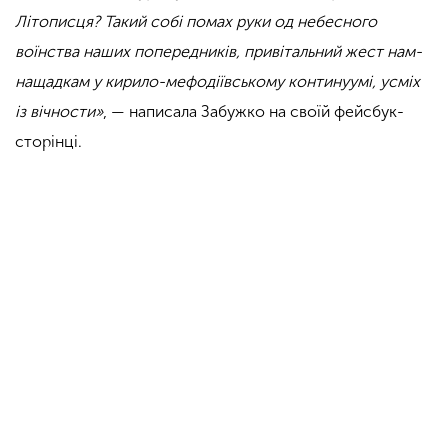
Літописця? Такий собі помах руки од небесного
воїнства наших попередників, привітальний жест нам-
нащадкам у кирило-мефодіївському континуумі, усміх
із вічности»
, — написала Забужко на своїй фейсбук-
сторінці.