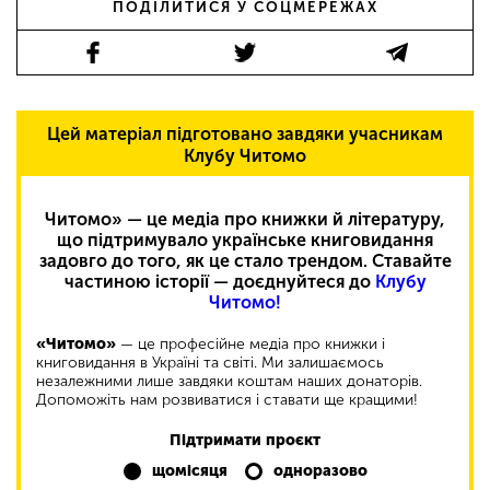
ПОДІЛИТИСЯ У СОЦМЕРЕЖАХ
Цей матеріал підготовано завдяки учасникам
Клубу Читомо
Читомо» — це медіа про книжки й літературу,
що підтримувало українське книговидання
задовго до того, як це стало трендом. Ставайте
частиною історії — доєднуйтеся до
Клубу
Читомо!
«Читомо»
— це професійне медіа про книжки і
книговидання в Україні та світі. Ми залишаємось
незалежними лише завдяки коштам наших донаторів.
Допоможіть нам розвиватися і ставати ще кращими!
Підтримати проєкт
щомісяця
одноразово