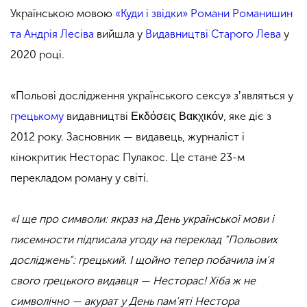
Українською мовою
«Куди і звідки» Романи Романишин
та Андрія Лесіва
вийшла у
Видавництві Старого Лева
у
2020 році.
«Польові дослідження українського сексу» зʼявляться у
грецькому
видавництві Εκδόσεις Βακχικόν, яке діє з
2012 року. Засновник — видавець, журналіст і
кінокритик Несторас Пулакос. Це стане 23-м
перекладом роману у світі.
«І ще про символи: якраз на День української мови і
писемности підписала угоду на переклад “Польових
досліджень”: грецький. І щойно тепер побачила ім’я
свого грецького видавця — Несторас! Хіба ж не
символічно — акурат у День пам’яті Нестора