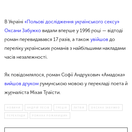
В Україні
«Польові дослідження українського сексу»
Оксани Забужко
видали вперше у 1996 році — відтоді
роман перевидавався 17 разів, а також
увійшов
до
переліку українських романів з найбільшими накладами
часів незалежності.
Як повідомлялося, роман Софії Андрухович «Амадока»
вийшов друком
румунською мовою у перекладі поета й
журналіста Міхая Траїсти.
НОВИНИ
АНДРІЙ ЛЕСІВ
ГРЕЦІЯ
ЛАТВІЯ
ОКСАНА ЗАБУЖКО
ПЕРЕКЛАДИ
РОМАНА РОМАНИШИН