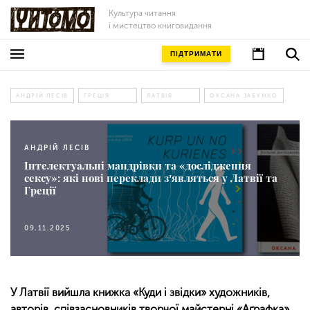
Культура читання
і мистецтво книговидання
ПІДТРИМАТИ
АНДРІЙ ЛЕСІВ
ГРЕЦІЯ
ЛАТВІЯ
ОКСАНА ЗАБУЖКО
АНДРІЙ ЛЕСІВ
Інтелектуальні мандрівки та «дослідження
сексу»: які нові переклади зʼявляться у Латвії та
Греції
09.11.2025
У Латвії вийшла книжка «Куди і звідки» художників,
авторів, співзасновників творчої майстерні «Аґрафка»