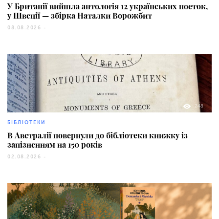
У Британії вийшла антологія 12 українських поеток,
у Швеції — збірка Наталки Ворожбит
08.08.2026 -
248
БІБЛІОТЕКИ
В Австралії повернули до бібліотеки книжку із
запізненням на 150 років
02.08.2026 -