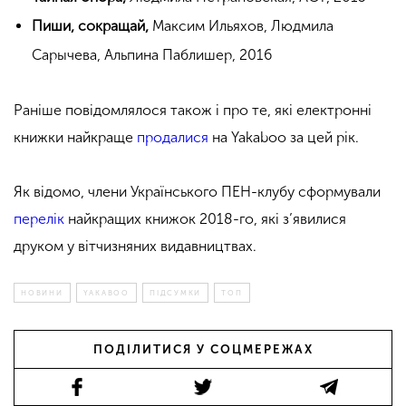
Пиши, сокращай,
Максим Ильяхов, Людмила
Сарычева, Альпина Паблишер, 2016
Раніше повідомлялося також і про те, які електронні
книжки найкраще
продалися
на Yakaboo за цей рік.
Як відомо, члени Українського ПЕН-клубу сформували
перелік
найкращих книжок 2018-го, які з’явилися
друком у вітчизняних видавництвах.
НОВИНИ
YAKABOO
ПІДСУМКИ
ТОП
ПОДІЛИТИСЯ У СОЦМЕРЕЖАХ