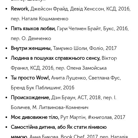
Rework,
Джейсон Фрайд, Девід Хенссон, КСД, 2016,
пер. Наталя Кошманенко
Пять языков любви,
Гэри Чепмен Брайт, Букс, 2016,
пер. О. Демченко
Внутри женщины,
Тамрико Шоли, Фоліо, 2017
Людина в пошуках справжнього сенсу,
Віктор
Франкл, КСД, 2016, пер. Олена Замойська
Ты просто Wow!,
Анита Луценко, Светлана Фус,
Бренд Бук Паблишинг, 2016
Происхождение,
Дэн Браун, АСТ, 2018, пер. І.
Боличев, М. Литвинова-Комненич
Моє дивовижне тіло,
Рут Мартін, #книголав, 2017
Самостійна дитина, або Як стати лінивою
мамою,
Анна Бикова, Book Chef, 2017, пер. Наталія