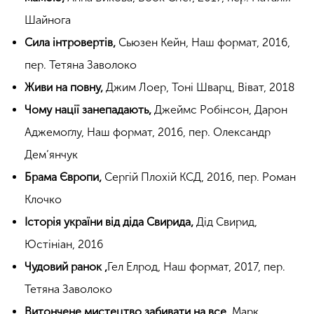
Шайнога
Сила інтровертів,
Сьюзен Кейн, Наш формат, 2016,
пер. Тетяна Заволоко
Живи на повну,
Джим Лоер, Тоні Шварц, Віват, 2018
Чому нації занепадають,
Джеймс Робінсон, Дарон
Аджемоґлу, Наш формат, 2016, пер. Олександр
Дем’янчук
Брама Європи,
Сергій Плохій КСД, 2016, пер. Роман
Клочко
Історія україни від діда Свирида,
Дід Свирид,
Юстініан, 2016
Чудовий ранок ,
Гел Елрод, Наш формат, 2017, пер.
Тетяна Заволоко
Витончене мистецтво забивати на все,
Марк