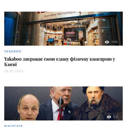
3456
YAKABOO
Yakaboo закриває свою єдину фізичну книгарню у
Києві
19.03.2026 -
153
ВІКІПЕДІЯ