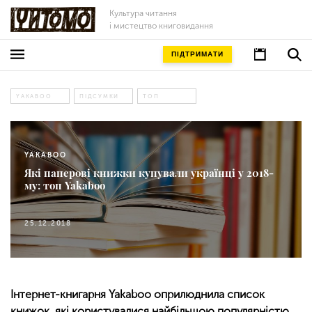
Культура читання
і мистецтво книговидання
ПІДТРИМАТИ
YAKABOO
ПІДСУМКИ
ТОП
YAKABOO
Які паперові книжки купували українці у 2018-
му: топ Yakaboo
25.12.2018
Інтернет-книгарня Yakaboo оприлюднила список
книжок, які користувалися найбільшою популярністю