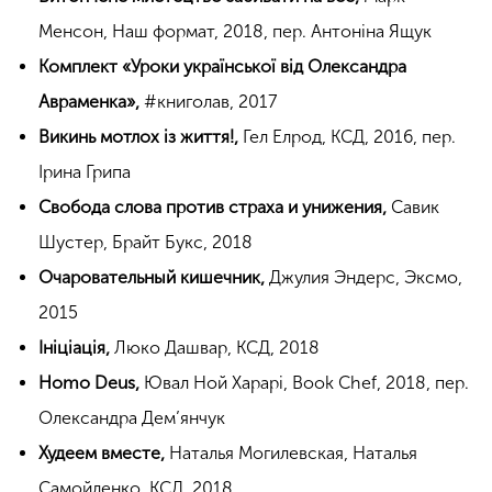
Менсон, Наш формат, 2018, пер. Антоніна Ящук
Комплект «Уроки української від Олександра
Авраменка»,
#книголав, 2017
Викинь мотлох із життя!,
Гел Елрод, КСД, 2016, пер.
Ірина Грипа
Свобода слова против страха и унижения,
Савик
Шустер, Брайт Букс, 2018
Очаровательный кишечник,
Джулия Эндерс, Эксмо,
2015
Ініціація,
Люко Дашвар, КСД, 2018
Homo Deus,
Ювал Ной Харарі, Book Chef, 2018, пер.
Олександра Дем’янчук
Худеем вместе,
Наталья Могилевская, Наталья
Самойленко, КСД, 2018