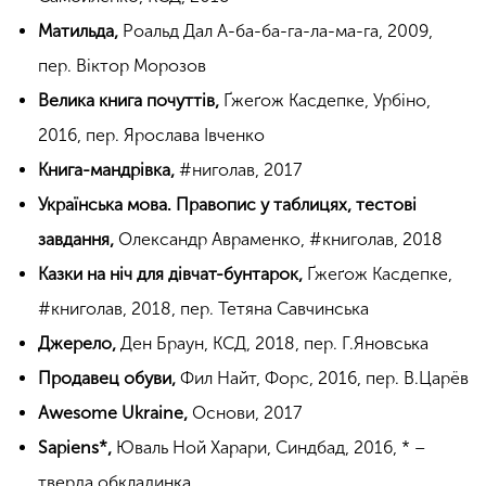
Матильда,
Роальд Дал А-ба-ба-га-ла-ма-га, 2009,
пер. Віктор Морозов
Велика книга почуттів,
Ґжеґож Касдепке, Урбіно,
2016, пер. Ярослава Івченко
Книга-мандрівка,
#ниголав, 2017
Українська мова. Правопис у таблицях, тестові
завдання,
Олександр Авраменко, #книголав, 2018
Казки на ніч для дівчат-бунтарок,
Ґжеґож Касдепке,
#книголав, 2018, пер. Тетяна Савчинська
Джерело,
Ден Браун, КСД, 2018, пер. Г.Яновська
Продавец обуви,
Фил Найт, Форс, 2016, пер. В.Царёв
Awesome Ukraine,
Основи, 2017
Sapiens*,
Юваль Ной Харари, Синдбад, 2016, * –
тверда обкладинка