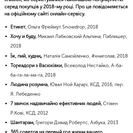
серед покупців у 2018-му році. Про це повідомляється
на офіційному сайті онлайн-сервісу.
Етикет,
Ольга Фреймут Snowdrop, 2018
Хочу и буду,
Михаил Лабковский Альпина, Паблишер,
2018
,
Їж, пий, худни
Наталія Самойленко, #книголав, 2018
Тореадори з Васюківки,
Всеволод Нестайко, А-ба-
ба-га-ла-ма-га, 2018
Людина розумна,
Ювал Ной Харарі, КСД, 2016, пер.
Я. Лебеденко
7 звичок надзвичайно ефективних людей,
Стівен
Р.Кові, КСД, 2012
Шантарам,
Грегори Дэвид Робертс, Азбука, 2013
365 советов на первый год жизни вашего