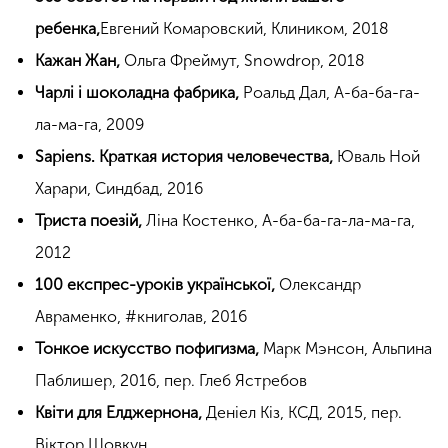
ребенка,
Евгений Комаровский, Клиником, 2018
Кажан Жан,
Ольга Фреймут, Snowdrop, 2018
Чарлі і шоколадна фабрика,
Роальд Дал, А-ба-ба-га-
ла-ма-га, 2009
Sapiens. Краткая история человечества,
Юваль Ной
Харари, Синдбад, 2016
Триста поезій,
Ліна Костенко, А-ба-ба-га-ла-ма-га,
2012
100 експрес-уроків української,
Олександр
Авраменко, #книголав, 2016
Тонкое искусство пофигизма,
Марк Мэнсон, Альпина
Паблишер, 2016, пер. Глеб Ястребов
Квіти для Елджернона,
Деніел Кіз, КСД, 2015, пер.
Віктор Шовкун