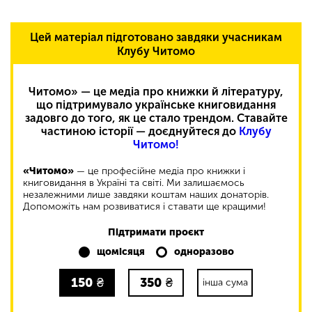
Цей матеріал підготовано завдяки учасникам
Клубу Читомо
Читомо» — це медіа про книжки й літературу,
що підтримувало українське книговидання
задовго до того, як це стало трендом. Ставайте
частиною історії — доєднуйтеся до
Клубу
Читомо!
«Читомо»
— це професійне медіа про книжки і
книговидання в Україні та світі. Ми залишаємось
незалежними лише завдяки коштам наших донаторів.
Допоможіть нам розвиватися і ставати ще кращими!
Підтримати проєкт
щомісяця
одноразово
150
₴
350
₴
інша сума