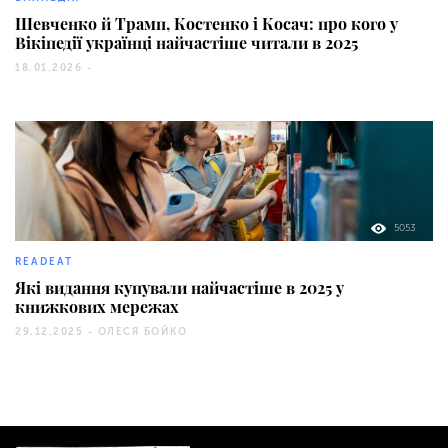
Шевченко й Трамп, Костенко і Косач: про кого у
Вікіпедії українці найчастіше читали в 2025
18.01.2026 -
5053
READEAT
Які видання купували найчастіше в 2025 у
книжкових мережах
29.12.2025 -
ОЛЕСЯ БОЙКО