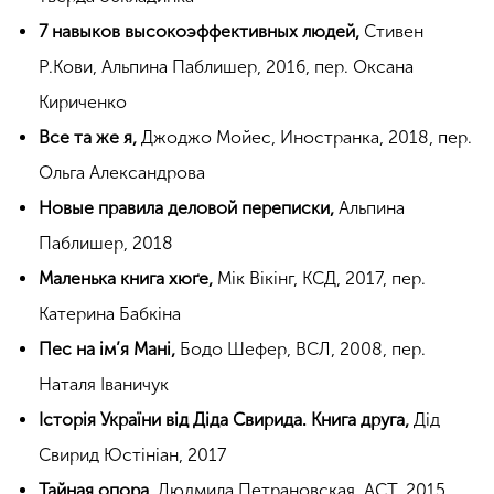
7 навыков высокоэффективных людей,
Стивен
Р.Кови, Альпина Паблишер, 2016, пер. Оксана
Кириченко
Все та же я,
Джоджо Мойес, Иностранка, 2018, пер.
Ольга Александрова
Новые правила деловой переписки,
Альпина
Паблишер, 2018
Маленька книга хюґе,
Мік Вікінг, КСД, 2017, пер.
Катерина Бабкіна
Пес на ім’я Мані,
Бодо Шефер, ВСЛ, 2008, пер.
Наталя Іваничук
Історія України від Діда Свирида. Книга друга,
Дід
Свирид Юстініан, 2017
Тайная опора,
Людмила Петрановская, АСТ, 2015