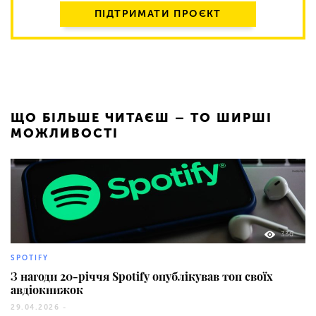
ПІДТРИМАТИ ПРОЄКТ
ЩО БІЛЬШЕ ЧИТАЄШ – ТО ШИРШІ
МОЖЛИВОСТІ
336
SPOTIFY
З нагоди 20-річчя Spotify опублікував топ своїх
авдіокнижок
29.04.2026 -