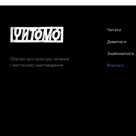
Читати
Дивитися
Знайомитися
Портал про культуру читання
і мистецтво книговидання
Вчитися