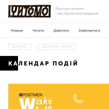
Культура читання
і мистецтво книговидання
Новини
Читати
Дивитися
Знайомитися
ГОЛОВНА
КАЛЕНДАР ПОДІЙ
КАЛЕНДАР ПОДІЙ