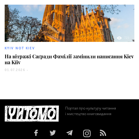
725
KYIV NOT KIEV
На вітражі Саґради Фамілії замінили написання Kiev
на Kíiv
01.07.2026 -
Портал про культуру читання
і мистецтво книговидання