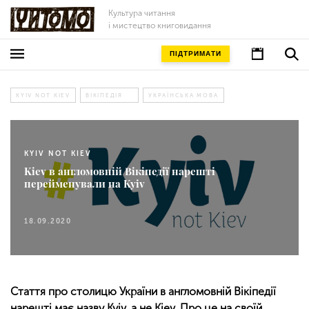
Культура читання
і мистецтво книговидання
ПІДТРИМАТИ
KYIV NOT KIEV
ВІКІПЕДІЯ
УКРАЇНСЬКА МОВА
KYIV NOT KIEV
Kiev в англомовній Вікіпедії нарешті
перейменували на Kyiv
18.09.2020
Стаття про столицю України в англомовній Вікіпедії
нарешті має назву Kyiv, а не Kiev. Про це на своїй