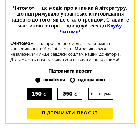
Читомо» — це медіа про книжки й літературу,
що підтримувало українське книговидання
задовго до того, як це стало трендом. Ставайте
частиною історії — доєднуйтеся до
Клубу
Читомо!
«Читомо»
— це професійне медіа про книжки і
книговидання в Україні та світі. Ми залишаємось
незалежними лише завдяки коштам наших донаторів.
Допоможіть нам розвиватися і ставати ще кращими!
Підтримати проєкт
щомісяця
одноразово
150
₴
350
₴
інша сума
ПІДТРИМАТИ ПРОЄКТ