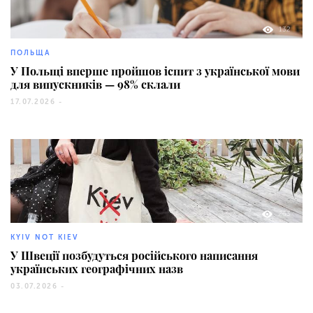
132
ПОЛЬЩА
У Польщі вперше пройшов іспит з української мови
для випускників — 98% склали
17.07.2026 -
263
KYIV NOT KIEV
У Швеції позбудуться російського написання
українських географічних назв
03.07.2026 -