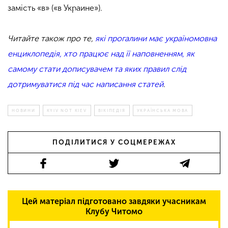
замість «в» («в Украине»).
Читайте також про те,
які прогалини має україномовна
енциклопедія, хто працює над її наповненням, як
самому стати дописувачем та яких правил слід
дотримуватися під час написання статей
.
НОВИНИ
KYIV NOT KIEV
ВІКІПЕДІЯ
УКРАЇНСЬКА МОВА
ПОДІЛИТИСЯ У СОЦМЕРЕЖАХ
Цей матеріал підготовано завдяки учасникам
Клубу Читомо