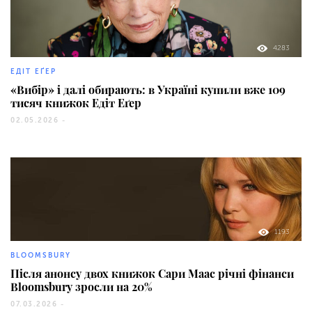
4283
ЕДІТ ЕҐЕР
«Вибір» і далі обирають: в Україні купили вже 109
тисяч книжок Едіт Еґер
02.05.2026 -
1193
BLOOMSBURY
Після анонсу двох книжок Сари Маас річні фінанси
Bloomsbury зросли на 20%
07.03.2026 -