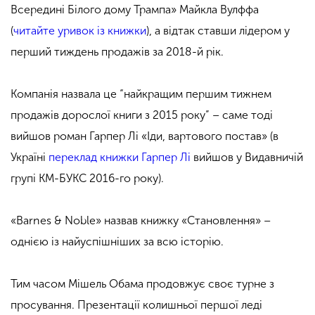
Всередині Білого дому Трампа» Майкла Вулффа
(
читайте уривок із книжки
), а відтак ставши лідером у
перший тиждень продажів за 2018-й рік.
Компанія назвала це “найкращим першим тижнем
продажів дорослої книги з 2015 року” – саме тоді
вийшов роман Гарпер Лі «Іди, вартового постав» (в
Україні
переклад книжки Гарпер Лі
вийшов у Видавничій
групі КМ-БУКС 2016-го року).
«Barnes & Noble» назвав книжку «Становлення» –
однією із найуспішніших за всю історію.
Тим часом Мішель Обама продовжує своє турне з
просування. Презентації колишньої першої леді