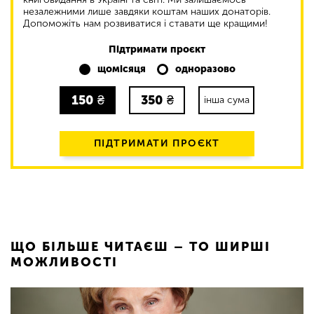
незалежними лише завдяки коштам наших донаторів.
Допоможіть нам розвиватися і ставати ще кращими!
Підтримати проєкт
щомісяця
одноразово
150
₴
350
₴
інша сума
ПІДТРИМАТИ ПРОЄКТ
ЩО БІЛЬШЕ ЧИТАЄШ – ТО ШИРШІ
МОЖЛИВОСТІ