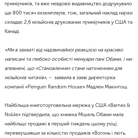
примірників, та вже невдовзі видавництво додрукувало
ще 800 тисяч екземплярів, тож, загальний наклад наразі
складає 2,6 мільйонів друкованих примірників у США та
Канаді.
«Ми в захваті від надзвичайної реакцією на красиво
написані та глибоко особисті мемуари пані Обами, і ми
впевнені, що «Становлення» стане натхненням для
мільйонів читачів»,
– заявила в заяві директорка
компанії «Penguin Random House» Мадлен Макінтош.
Найбільша книготорговельна мережа у США «Barnes &
Noble» підтвердила, що книжка Мішель Обами мала
найбільші продажі в перший тиждень цьому році,
перевершивши за кількістю продажів «Вогонь і лють.