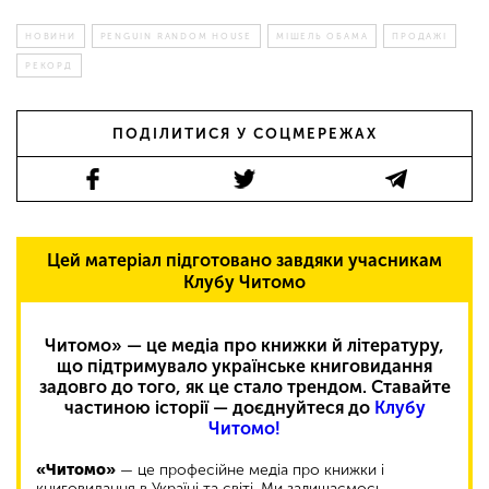
НОВИНИ
PENGUIN RANDOM HOUSE
МІШЕЛЬ ОБАМА
ПРОДАЖІ
РЕКОРД
ПОДІЛИТИСЯ У СОЦМЕРЕЖАХ
Цей матеріал підготовано завдяки учасникам
Клубу Читомо
Читомо» — це медіа про книжки й літературу,
що підтримувало українське книговидання
задовго до того, як це стало трендом. Ставайте
частиною історії — доєднуйтеся до
Клубу
Читомо!
«Читомо»
— це професійне медіа про книжки і
книговидання в Україні та світі. Ми залишаємось