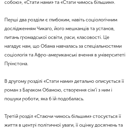
собою», «Стати нами» та «Стати чимось більшим».
Перші два розділи є глибоким, навіть соціологічним
дослідженням Чикаго, його мешканців та установ,
питань громадської освіти, раси, класовості. Це
нагадує нам, що Обама навчалась за спеціальностями
соціологія та Афро-американські вчення в університеті
Прінстона.
В другому розділі «Стати нами» детально описується її
роман з Бараком Обамою, створення сім’ї з ним і
пошуки роботи, яка б їй подобалась.
Третій розділ «Стаючи чимось більшим» стосується її
життя в центрі політичної уваги, її оцінку досягнень та