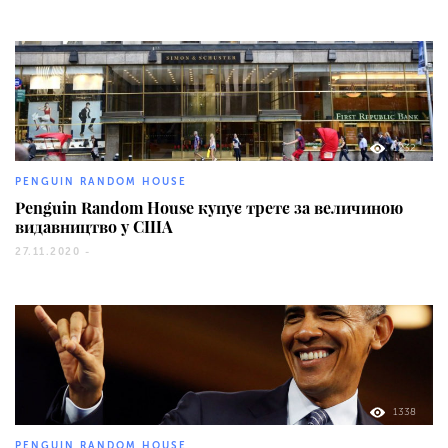
1232
PENGUIN RANDOM HOUSE
Penguin Random House купує третє за величиною
видавництво у США
27.11.2020 -
1338
PENGUIN RANDOM HOUSE