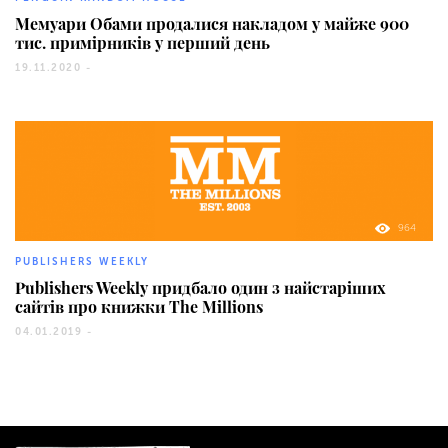
Мемуари Обами продалися накладом у майже 900
тис. примірників у перший день
19.11.2020 -
964
PUBLISHERS WEEKLY
Publishers Weekly придбало один з найстаріших
сайтів про книжки The Millions
04.01.2019 -