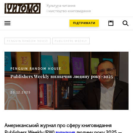
Культура читання
і мистецтво книговидання
ПІДТРИМАТИ
PENGUIN RANDOM HOUSE
PUBLISHERS WEEKLY
PENGUIN RANDOM HOUSE
Publishers Weekly визначив людину року-2025
20.12.2025
Американський журнал про сферу книговидання
Publishers Weekly (PW)
визначив
людину року 2025 —