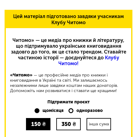
Цей матеріал підготовано завдяки учасникам
Клубу Читомо
Читомо» — це медіа про книжки й літературу,
що підтримувало українське книговидання
задовго до того, як це стало трендом. Ставайте
частиною історії — доєднуйтеся до
Клубу
Читомо!
«Читомо»
— це професійне медіа про книжки і
книговидання в Україні та світі. Ми залишаємось
незалежними лише завдяки коштам наших донаторів.
Допоможіть нам розвиватися і ставати ще кращими!
Підтримати проєкт
щомісяця
одноразово
150
₴
350
₴
інша сума