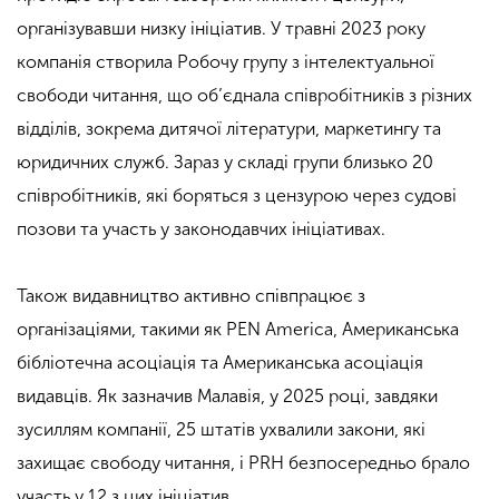
організувавши низку ініціатив. У травні 2023 року
компанія створила Робочу групу з інтелектуальної
свободи читання, що об’єднала співробітників з різних
відділів, зокрема дитячої літератури, маркетингу та
юридичних служб. Зараз у складі групи близько 20
співробітників, які боряться з цензурою через судові
позови та участь у законодавчих ініціативах.
Також видавництво активно співпрацює з
організаціями, такими як PEN America, Американська
бібліотечна асоціація та Американська асоціація
видавців. Як зазначив Малавія, у 2025 році, завдяки
зусиллям компанії, 25 штатів ухвалили закони, які
захищає свободу читання, і PRH безпосередньо брало
участь у 12 з цих ініціатив.