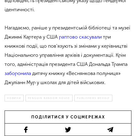
відповідність президентському указу щодо гендерної
ідентичності.
Нагадаємо,
раніше у президентській бібліотеці та музеї
Джиммі Картера у США
раптово скасували
три
книжкові події, що пов’язують зі змінами у керівництві
Національного управління архівів і документації. Крім
того, адміністрація президента США Дональда Трампа
заборонила
дитячу книжку «Веснянкова полуниця»
Джуліанн Мур у школах для дітей військових.
НОВИНИ
PENGUIN RANDOM HOUSE
PUBLISHERS WEEKLY
ПОДІЛИТИСЯ У СОЦМЕРЕЖАХ