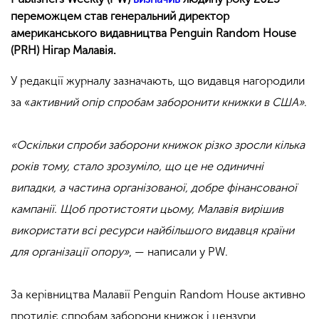
переможцем став генеральний директор
американського видавництва Penguin Random House
(PRH) Нігар Малавія.
У редакції журналу зазначають, що видавця нагородили
за «
активний опір спробам заборонити книжки в США»
.
«Оскільки спроби заборони книжок різко зросли кілька
років тому, стало зрозуміло, що це не одиничні
випадки, а частина організованої, добре фінансованої
кампанії. Щоб протистояти цьому, Малавія вирішив
використати всі ресурси найбільшого видавця країни
для організації опору»
, — написали у PW.
За керівництва Малавії Penguin Random House активно
протидіє спробам заборони книжок і цензури,