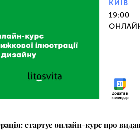
КИЇВ
19:00
ОНЛАЙ
додати в
календар
рація: стартує онлайн-курс про вида