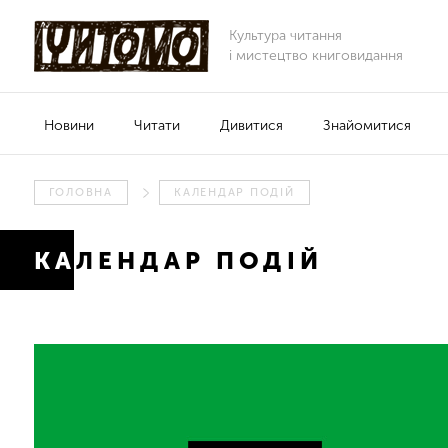
Культура читання
і мистецтво книговидання
Новини
Читати
Дивитися
Знайомитися
ГОЛОВНА
КАЛЕНДАР ПОДІЙ
КАЛЕНДАР ПОДІЙ