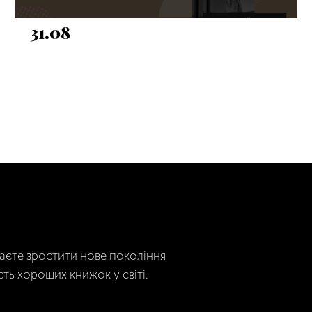
31.08
гаєте зростити нове покоління
сть хороших книжок у світі.