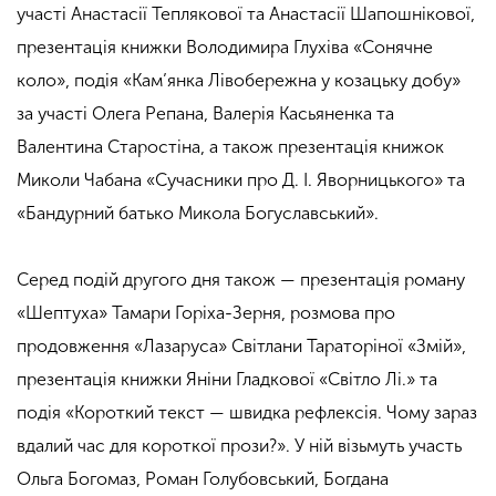
участі Анастасії Теплякової та Анастасії Шапошнікової,
презентація книжки Володимира Глухіва «Сонячне
коло», подія «Кам’янка Лівобережна у козацьку добу»
за участі Олега Репана, Валерія Касьяненка та
Валентина Старостіна, а також презентація книжок
Миколи Чабана «Сучасники про Д. І. Яворницького» та
«Бандурний батько Микола Богуславський».
Серед подій другого дня також — презентація роману
«Шептуха» Тамари Горіха-Зерня, розмова про
продовження «Лазаруса» Світлани Тараторіної «Змій»,
презентація книжки Яніни Гладкової «Світло Лі.» та
подія «Короткий текст — швидка рефлексія. Чому зараз
вдалий час для короткої прози?». У ній візьмуть участь
Ольга Богомаз, Роман Голубовський, Богдана