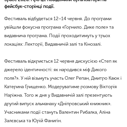
фейсбук-сторінці події.
Фестиваль відбудеться 12–14 червня. До програми
увійшли фокусна програма «Горнило. Дике поле» та
видавнича програма. Події проходитимуть у трьох
локаціях: Лекторії, Видавничій залі та Кінозалі.
Фестиваль відкриється 12 червня дискусією «Степ як
джерело ідентичності: як народився міф Дикого
поля?». У ній візьмуть участь Олег Репан, Дмитро Каюк і
Катерина Грищенко. Модеруватиме розмову Вікторія
Наріжна. Того ж дня у Видавничій залі презентують
другий випуск альманаху «Дніпровський книжник».
Учасниками події стануть Валентин Рибалка, Аліна
Залєвська та Юрій Фанигін.