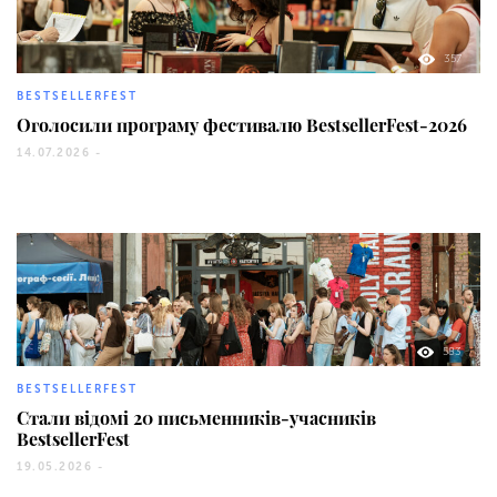
357
BESTSELLERFEST
Оголосили програму фестивалю BestsellerFest-2026
14.07.2026 -
583
BESTSELLERFEST
Стали відомі 20 письменників-учасників
BestsellerFest
19.05.2026 -