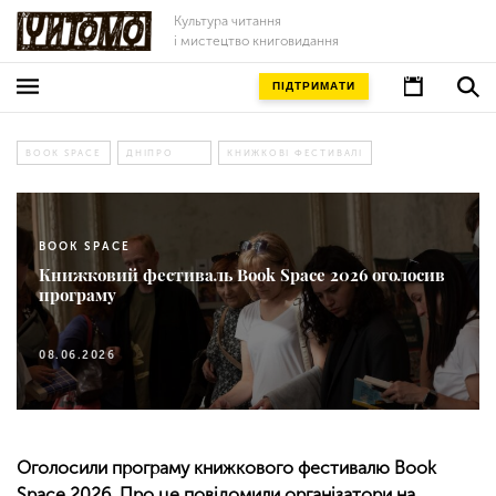
Культура читання
і мистецтво книговидання
ПІДТРИМАТИ
BOOK SPACE
ДНІПРО
КНИЖКОВІ ФЕСТИВАЛІ
BOOK SPACE
Книжковий фестиваль Book Space 2026 оголосив
програму
08.06.2026
Оголосили програму книжкового фестивалю Book
Space 2026. Про це повідомили організатори на