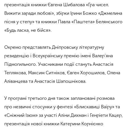
презентація книжки Євгена Шибалова «Гра чисел.
Вижити заради любові», збірки Ірини Божко «Джмелина
пісня у степу» та книжки Павла «Паштета» Белянського
«Будь ласка, не бійся».
Окремо представлять Дніпровську літературну
резиденцію і Всеукраїнську премію імені Валер’яна
Підмогильного. Учасниками події стануть Анастасія
Теплякова, Максим Ситніков, Євген Хорошилов, Олена
Аліванцева та Анастасія Шапошнікова.
У програмі третього дня також заплановані розмова
про незвичні стосунки у фентезі «Блискавиці Ваїру» та
«Сніжний Ізюм» за участі Аліни Дихман і Генріети Кацер,
презентація нової книжки Катерини Корнієнко