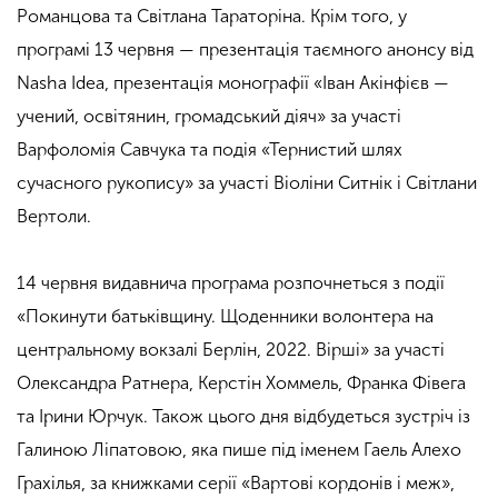
Романцова та Світлана Тараторіна. Крім того, у
програмі 13 червня — презентація таємного анонсу від
Nasha Idea, презентація монографії «Іван Акінфієв —
учений, освітянин, громадський діяч» за участі
Варфоломія Савчука та подія «Тернистий шлях
сучасного рукопису» за участі Віоліни Ситнік і Світлани
Вертоли.
14 червня видавнича програма розпочнеться з події
«Покинути батьківщину. Щоденники волонтера на
центральному вокзалі Берлін, 2022. Вірші» за участі
Олександра Ратнера, Керстін Хоммель, Франка Фівега
та Ірини Юрчук. Також цього дня відбудеться зустріч із
Галиною Ліпатовою, яка пише під іменем Гаель Алехо
Грахілья, за книжками серії «Вартові кордонів і меж»,