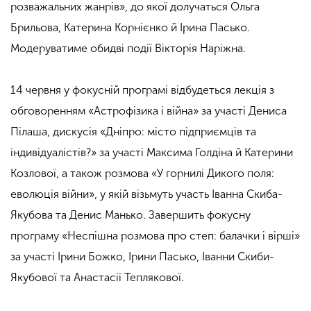
розважальних жанрів», до якої долучаться Ольга
Брильова, Катерина Корнієнко й Ірина Пасько.
Модеруватиме обидві події Вікторія Наріжна.
14 червня у фокусній програмі відбудеться лекція з
обговоренням «Астрофізика і війна» за участі Дениса
Пілаша, дискусія «Дніпро: місто підприємців та
індивідуалістів?» за участі Максима Голдіна й Катерини
Козлової, а також розмова «У горнилі Дикого поля:
еволюція війни», у якій візьмуть участь Іванна Скиба-
Якубова та Денис Манько. Завершить фокусну
програму «Неспішна розмова про степ: балачки і вірші»
за участі Ірини Божко, Ірини Пасько, Іванни Скиби-
Якубової та Анастасії Теплякової.