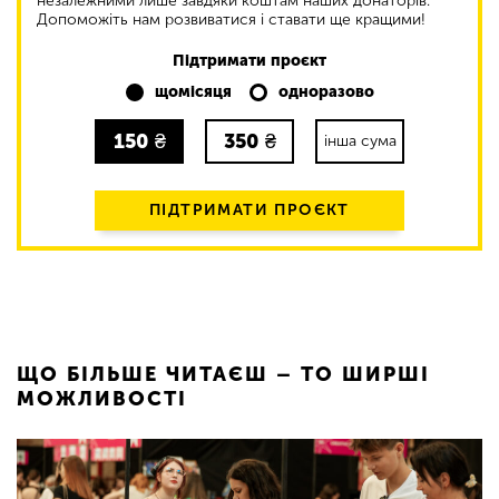
незалежними лише завдяки коштам наших донаторів.
Допоможіть нам розвиватися і ставати ще кращими!
Підтримати проєкт
щомісяця
одноразово
150
₴
350
₴
інша сума
ПІДТРИМАТИ ПРОЄКТ
ЩО БІЛЬШЕ ЧИТАЄШ – ТО ШИРШІ
МОЖЛИВОСТІ