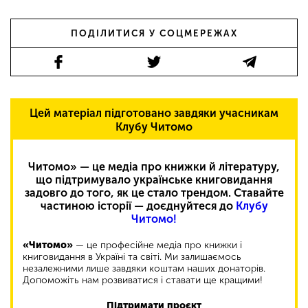
ПОДІЛИТИСЯ У СОЦМЕРЕЖАХ
Цей матеріал підготовано завдяки учасникам
Клубу Читомо
Читомо» — це медіа про книжки й літературу,
що підтримувало українське книговидання
задовго до того, як це стало трендом. Ставайте
частиною історії — доєднуйтеся до
Клубу
Читомо!
«Читомо»
— це професійне медіа про книжки і
книговидання в Україні та світі. Ми залишаємось
незалежними лише завдяки коштам наших донаторів.
Допоможіть нам розвиватися і ставати ще кращими!
Підтримати проєкт