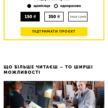
щомісяця
одноразово
150
₴
350
₴
інша сума
ПІДТРИМАТИ ПРОЄКТ
ЩО БІЛЬШЕ ЧИТАЄШ – ТО ШИРШІ
МОЖЛИВОСТІ
2326