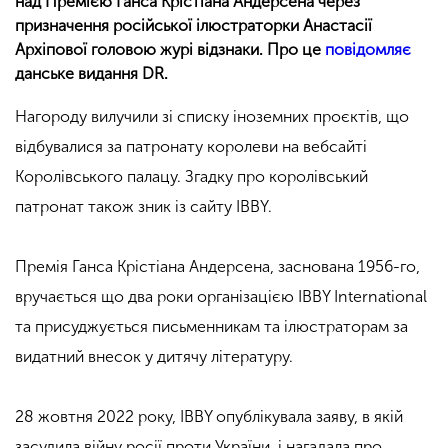
над Премією Ганса Крістіана Андерсена через
призначення російської ілюстраторки Анастасії
Архіпової головою журі відзнаки. Про це
повідомляє
данське видання DR.
Нагороду вилучили зі списку іноземних проєктів, що
відбувалися за патронату королеви на вебсайті
Королівського палацу. Згадку про королівський
патронат також зник із сайту IBBY.
Премія Ганса Крістіана Андерсена, заснована 1956-го,
вручається що два роки організацією IBBY International
та присуджується письменникам та ілюстраторам за
видатний внесок у дитячу літературу.
28 жовтня 2022 року, IBBY опублікувала заяву, в якій
засудила війну росії проти України, і нагадала про