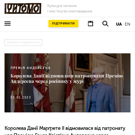
Культура читання
і мистецтво книговидання
ПІДТРИМАТИ
UA
EN
ПРЕМІЯ АНДЕРСЕНА
ПРЕМІЯ АНДЕРСЕНА
Королева Данії відмовилася патронувати Премію
Андерсена через росіянку у журі
05.01.2023
Королева Данії Марґрете ІІ відмовилася від патронату