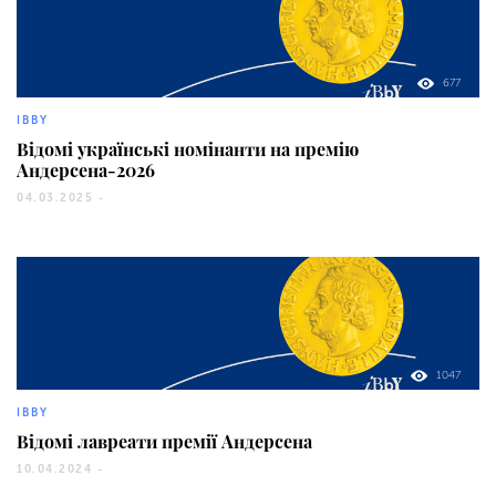
677
IBBY
Відомі українські номінанти на премію
Андерсена-2026
04.03.2025 -
1047
IBBY
Відомі лавреати премії Андерсена
10.04.2024 -