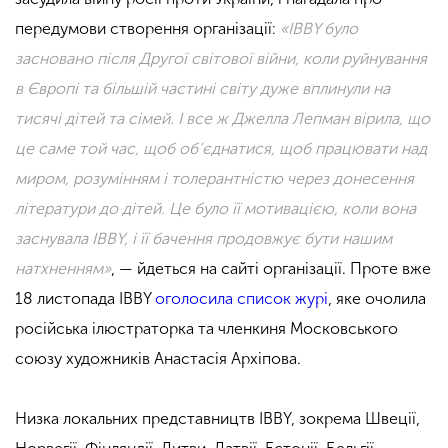
передумови створення організації:
«IBBY було
засновано після Другої світової війни, коли руйнування
в Європі та більшій частині світу дуже вплинули на
тисячі дітей та сімей. І все ж Джелла Лепман вірила, що
це саме той час, щоб об’єднатися, щоб працювати над
миром, розумінням і толерантністю через донесення
літератури до дітей. Це було її мотивацією, коли вона
заснувала IBBY, і її бачення продовжує бути нашим
натхненням»
, — йдеться на сайті організації. Проте вже
18 листопада IBBY
оголосила список журі
, яке очолила
російська ілюстраторка та членкиня Московського
союзу художників Анастасія Архіпова.
Низка локальних представництв IBBY, зокрема Швеції,