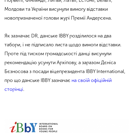
Норвегії, Фінляндії, Литви, Латвії, Естонії, Бельгії,
Молдови та України висунули вимогу відставки
новопризначеної голови журі Премії Андерсена.
Як зазначає DR, данське IBBY розділилося на два
табори, і не підписало листа щодо вимоги відставки.
Проте під тиском громадськості данці висунули
рекомендацію усунути Архіпову, а заразом Дєніса
Бєзносова з посади віцепрезидента IBBY International,
про що данське IBBY зазначає
на своїй офіційній
сторінці
.