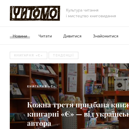
Культура читання
і мистецтво книговидання
Новини
Читати
Дивитися
Знайомитися
КНИГАРНЯ «Є»
ТЕНДЕНЦІЇ
КНИГАРНЯ «Є»
Кожна третя придбана книж
книгарні «Є» — від українсь
автора