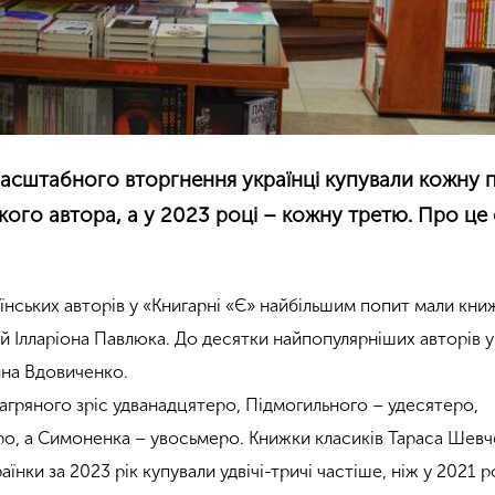
асштабного вторгнення українці купували кожну п
кого автора, а у 2023 році – кожну третю. Про це 
їнських авторів у «Книгарні «Є» найбільшим попит мали кни
 й Ілларіона Павлюка. До десятки найпопулярніших авторів 
ина Вдовиченко.
Багряного зріс удванадцятеро, Підмогильного – удесятеро,
ро, а Симоненка – увосьмеро. Книжки класиків Тараса Шевч
аїнки за 2023 рік купували удвічі-тричі частіше, ніж у 2021 р