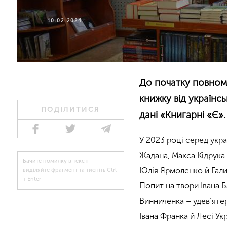
10.02.2024
До початку повном
книжку від українсь
ПОДІЛИТИСЯ
дані «Книгарні «Є».
У 2023 році серед укра
Жадана, Макса Кідрука
Бачите помилку в тексті —
Юлія Ярмоленко й Гал
виділяйте фрагмент та тисніть Ctrl
+ Enter
Попит на твори Івана 
Винниченка – удев’яте
Івана Франка й Лесі Укр