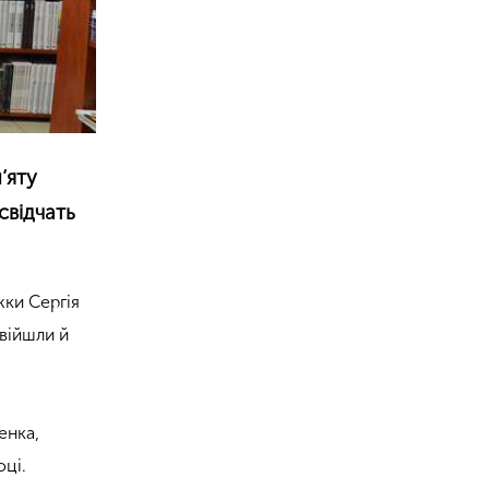
’яту
свідчать
жки Сергія
увійшли й
енка,
оці.