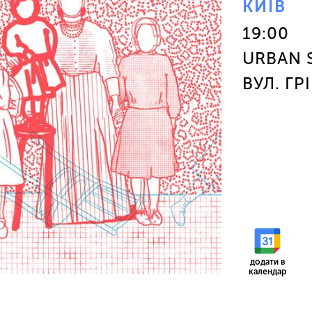
КИЇВ
19:00
URBAN 
ВУЛ. ГР
додати в
календар