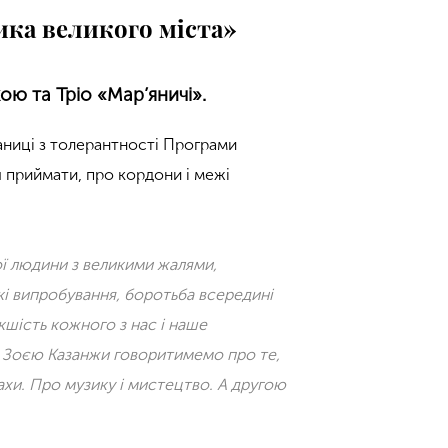
ика великого міста»
ю та Тріо «Мар’яничі».
ланиці з толерантності Програми
я приймати, про кордони і межі
ї людини з великими жалями,
кі випробування, боротьба всередині
акшість кожного з нас і наше
і Зоєю Казанжи говоритимемо про те,
ахи. Про музику і мистецтво.
А другою