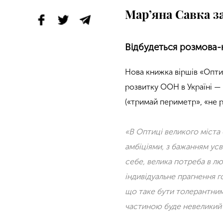
Мар’яна Савка з
Відбудеться розмова-
Нова книжка віршів «Опти
розвитку ООН в Україні — 
(«тримай периметр», «не ру
«В Оптиці великого міста
амбіціями, з бажанням ус
себе, велика потреба в лю
індивідуальне прагнення 
що таке бути толерантним 
частиною буде невеликий 