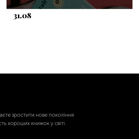
31.08
гаєте зростити нове покоління
сть хороших книжок у світі.