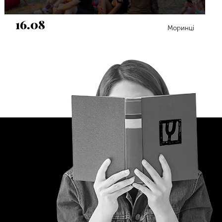
16.08
Моринці