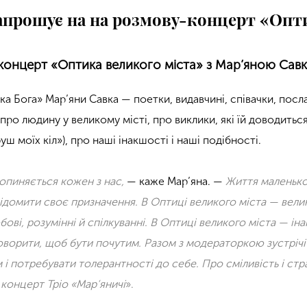
апрошує на на розмову-концерт «Опт
концерт «Оптика великого міста» з Мар’яною Савко
ка Бога»
Мар’яни Савка
—
поетки, видавчині, співачки, пос
про людину у великому місті, про виклики, які їй доводитьс
ш моїх кіл»), про наші інакшості і наші подібності.
 опиняється кожен з нас,
— каже Мар’яна. —
Життя маленько
відомити своє призначення. В Оптиці великого міста — вели
бові, розумінні й спілкуванні. В Оптиці великого міста — ін
говорити, щоб бути почутим
.
Разом з модераторкою зустріч
і потребувати толерантності до себе. Про сміливість і стр
концерт Тріо «Мар‘яни
чі
».