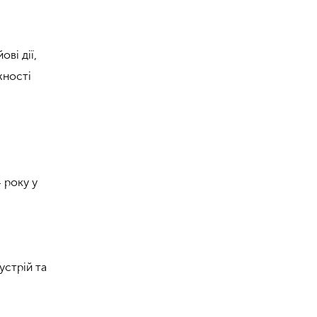
ові дії,
жності
 року у
устрій та