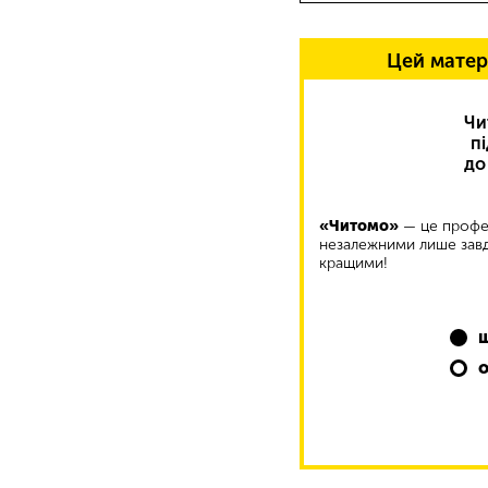
Цей матер
Чи
п
до
«Читомо»
— це профес
незалежними лише завд
кращими!