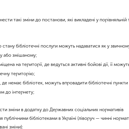
сти такі зміни до постанови, які викладені у порівняльній 
го стану бібліотечні послуги можуть надаватися як у звичном
му або змішаному;
іщена на території, де ведуться активні бойові дії, її можут
печну територію;
, де немає бібліотек, можуть впровадити бібліотечні пункти
ом до інтернету;
ти зміни в додатку до Державних соціальних нормативів
 публічними бібліотеками в Україні (ліворуч — чинні нормат
ані зміни):