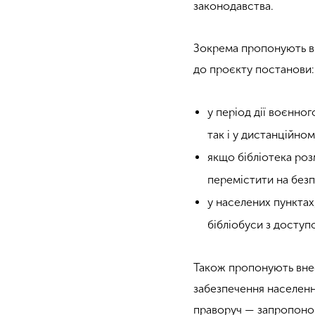
законодавства.
Зокрема пропонують вне
до проєкту постанови:
у період дії воєнно
так і у дистанційно
якщо бібліотека розм
перемістити на без
у населених пунктах
бібліобуси з доступ
Також пропонують внес
забезпечення населення
праворуч — запропонов