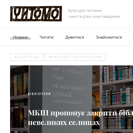
Культура читання
і мистецтво книговидання
Новини
Читати
Дивитися
Знайомитися
БІБЛІОТЕКИ
МІНІСТЕРСТВО КУЛЬТУРИ
БІБЛІОТЕКИ
МКІП пропонує закрити бібл
невеликих селищах