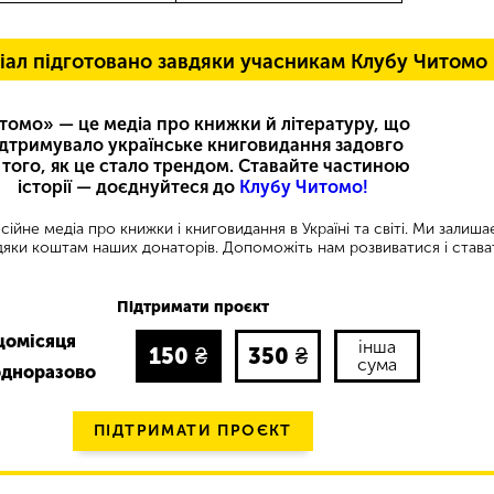
іал підготовано завдяки учасникам Клубу Читомо
томо» — це медіа про книжки й літературу, що
ідтримувало українське книговидання задовго
 того, як це стало трендом. Ставайте частиною
історії — доєднуйтеся до
Клубу Читомо!
ійне медіа про книжки і книговидання в Україні та світі. Ми залиш
яки коштам наших донаторів. Допоможіть нам розвиватися і става
Підтримати проєкт
щомісяця
інша
150
₴
350
₴
сума
одноразово
ПІДТРИМАТИ ПРОЄКТ