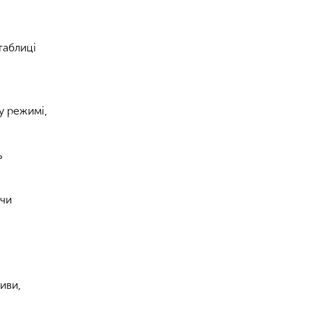
таблиці
у режимі,
ь
 чи
иви,