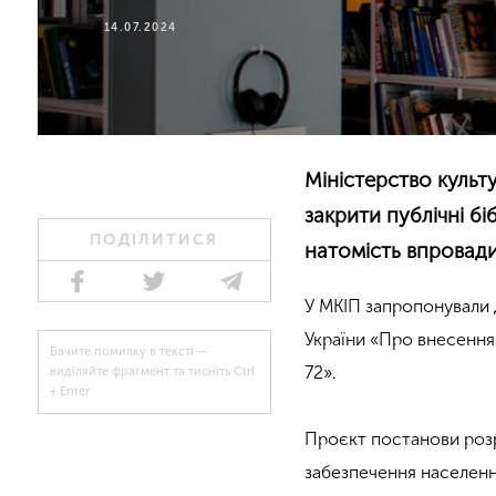
14.07.2024
Міністерство культ
закрити публічні б
ПОДІЛИТИСЯ
натомість впровади
У МКІП запропонували 
України «Про внесення 
Бачите помилку в тексті —
72».
виділяйте фрагмент та тисніть Ctrl
+ Enter
Проєкт постанови роз
забезпечення населення