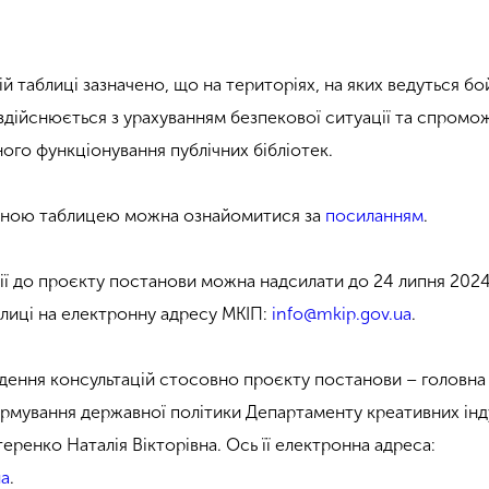
ій таблиці зазначено, що на територіях, на яких ведуться бой
дійснюється з урахуванням безпекової ситуації та спромо
ого функціонування публічних бібліотек.
льною таблицею можна ознайомитися за
посиланням
.
ії до проєкту постанови можна надсилати до 24 липня 2024
блиці на електронну адресу МКІП:
info@mkip.gov.ua
.
едення консультацій стосовно проєкту постанови – головна
формування державної політики Департаменту креативних інд
еренко Наталія Вікторівна. Ось її електронна адреса:
ua
.