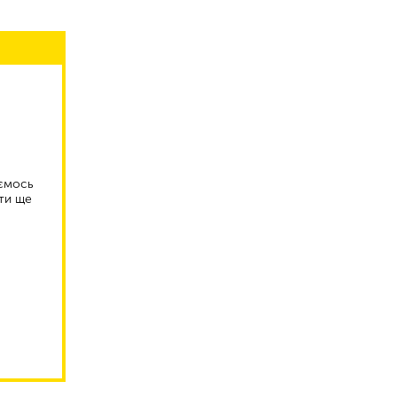
аємось
ти ще