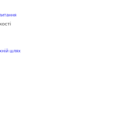
питання
кості
їхній шлях