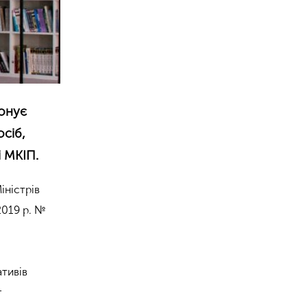
понує
осіб,
 МКІП.
іністрів
2019 р. №
тивів
г