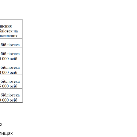
ю
елищах