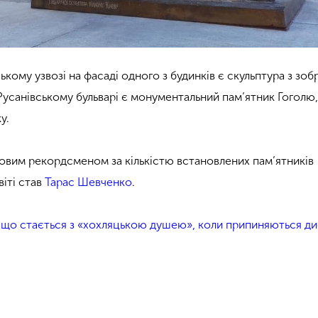
ькому узвозі на фасаді одного з будинків є скульптура з зо
 Русанівському бульварі є монументальний пам’ятник Гоголю
у.
товим рекордсменом за кількістю встановлених пам’ятників
віті став
Тарас Шевченко
.
: що стається з «хохляцькою душею», коли припиняються ди