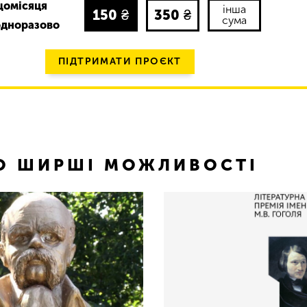
щомісяця
інша
150
₴
350
₴
сума
одноразово
ПІДТРИМАТИ ПРОЄКТ
ТО ШИРШІ МОЖЛИВОСТІ