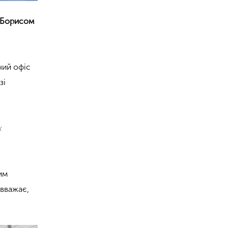
Борисом
 чий офіс
зі
х
им
 вважає,