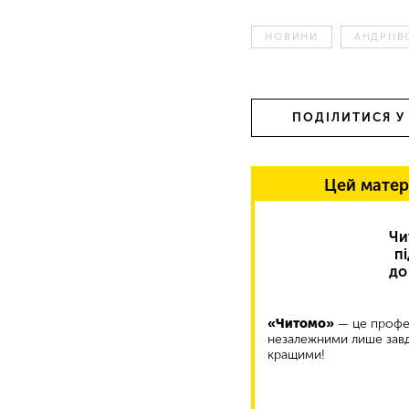
НОВИНИ
АНДРІЇВ
ПОДІЛИТИСЯ У
Цей матер
Чи
п
до
«Читомо»
— це профес
незалежними лише завд
кращими!