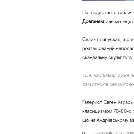
На п’єдесталі є табли
Довганем
, але митець
Селик припускає, що 
розташований неподалі
скандальну скульптуру
«Це, насправді, дуже 
пам’ятників без обгов
Галерист Євген Карась
класицизмом 70-80-х р
що на Андріївському вж