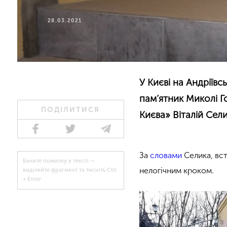
28.03.2021
У Києві на Андріїв
пам’ятник Миколі Г
ПОДІЛИТИСЯ
Києва» Віталій Сели
За
словами
Селика, вст
Бачите помилку в тексті —
нелогічним кроком.
виділяйте фрагмент та тисніть Ctrl
+ Enter