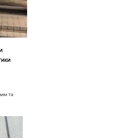
и
тики
ним та