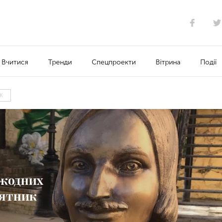
Вчитися
Тренди
Спецпроекти
Вітрина
Події
К
 жодних
’ятник