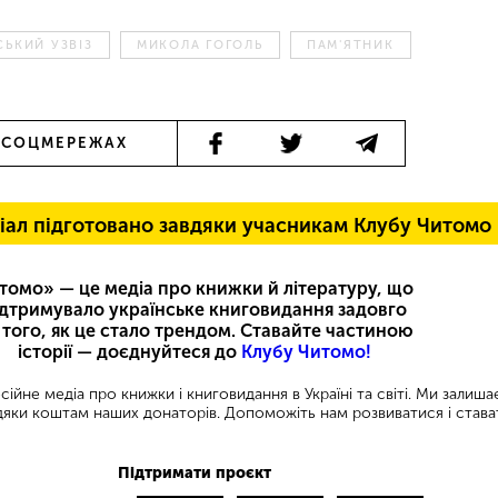
СЬКИЙ УЗВІЗ
МИКОЛА ГОГОЛЬ
ПАМ'ЯТНИК
 СОЦМЕРЕЖАХ
іал підготовано завдяки учасникам Клубу Читомо
томо» — це медіа про книжки й літературу, що
ідтримувало українське книговидання задовго
 того, як це стало трендом. Ставайте частиною
історії — доєднуйтеся до
Клубу Читомо!
ійне медіа про книжки і книговидання в Україні та світі. Ми залиш
яки коштам наших донаторів. Допоможіть нам розвиватися і става
Підтримати проєкт