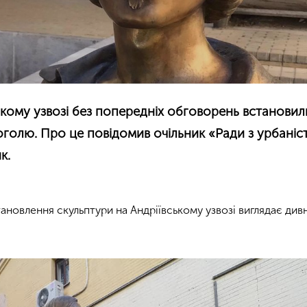
ському узвозі без попередніх обговорень встановил
оголю. Про це повідомив очільник «Ради з урбаніс
к.
ановлення скульптури на Андріївському узвозі виглядає див