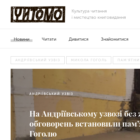
Культура читання
і мистецтво книговидання
Новини
Читати
Дивитися
Знайомитися
АНДРІЇВСЬКИЙ УЗВІЗ
МИКОЛА ГОГОЛЬ
ПАМ'ЯТНИ
АНДРІЇВСЬКИЙ УЗВІЗ
На Андріївському узвозі без
обговорень встановили пам
Гоголю