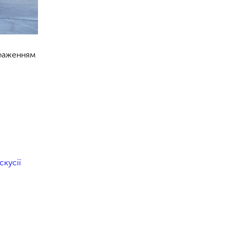
браженням
,
скусії