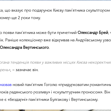
чка, що вказує про подарунок Києву пам’ятника скульптором
 помер ще 2 роки тому.
до появи пам’ятника може бути причетний
Олександр Брей
,
к. Раніше колекціонер вже відкривав на Андріївському узво
Олександра Вертинського
.
погана тенденція появи у важливих місцях Києва некоректни
орень»
, – зазначає він.
назвав
новий пам’ятник Гоголю «придурковатим романтичн
оків радянського розливу» і «скульптурним проносом». Він
е є «бездарні» пам’ятники Булгакову і Вертинському.