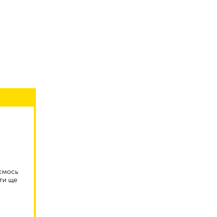
аємось
ти ще