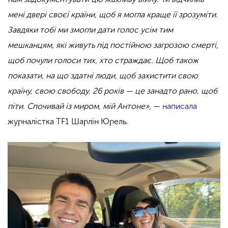
мені двері своєї країни, щоб я могла краще її зрозуміти.
Завдяки тобі ми змогли дати голос усім тим
мешканцям, які живуть під постійною загрозою смерті,
щоб почули голоси тих, хто страждає. Щоб також
показати, на що здатні люди, щоб захистити свою
країну, свою свободу. 26 років — це занадто рано, щоб
піти. Спочивай із миром, мій Антоне»
, —
написала
журналістка TF1 Шарлін Юрель.