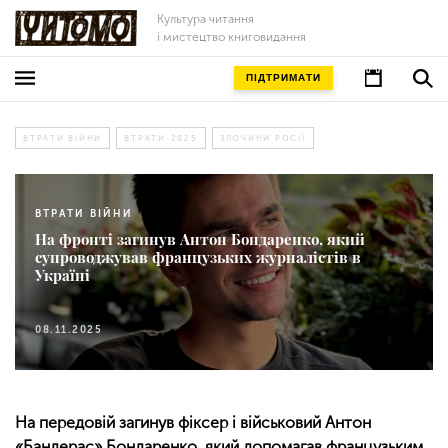
Культура читання
і мистецтво книговидання
ПІДТРИМАТИ
ВТРАТИ ВІЙНИ
ВТРАТИ-2025
ЗЛОЧИНИ РОСІЇ
ВТРАТИ ВІЙНИ
На фронті загинув Антон Бондаренко, який
супроводжував французьких журналістів в
Україні
08.11.2025
На передовій загинув фіксер і військовий Антон
«Бандерас» Бондаренко, який допомагав французьким