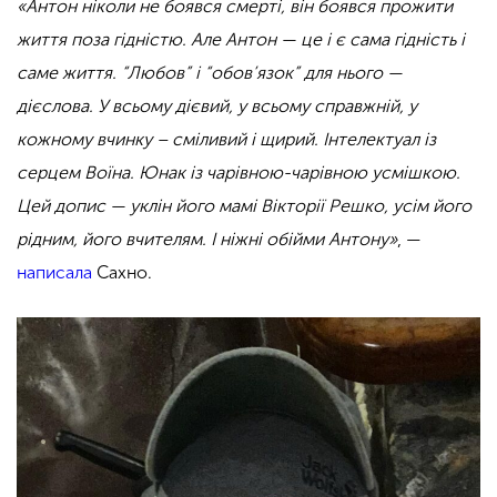
«Антон ніколи не боявся смерті, він боявся прожити
життя поза гідністю. Але Антон — це і є сама гідність і
саме життя. “Любов” і “обов’язок” для нього —
дієслова. У всьому дієвий, у всьому справжній, у
кожному вчинку – сміливий і щирий. Інтелектуал із
серцем Воїна. Юнак із чарівною-чарівною усмішкою.
Цей допис — уклін його мамі Вікторії Решко, усім його
рідним, його вчителям. І ніжні обійми Антону»
, —
написала
Сахно.