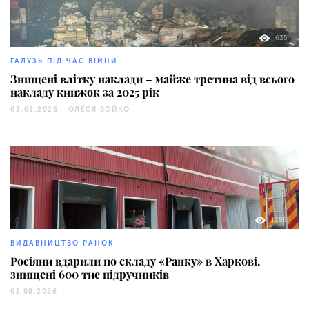
635
ГАЛУЗЬ ПІД ЧАС ВІЙНИ
Знищені влітку наклади – майже третина від всього
накладу книжок за 2025 рік
03.08.2026 -
ОЛЕСЯ БОЙКО
1298
ВИДАВНИЦТВО РАНОК
Росіяни вдарили по складу «Ранку» в Харкові,
знищені 600 тис підручників
01.08.2026 -