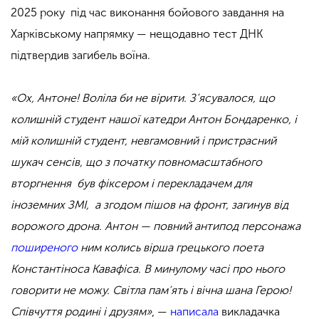
2025 року під час виконання бойового завдання на
Харківському напрямку — нещодавно тест ДНК
підтвердив загибель воїна.
«Ох, Антоне! Воліла би не вірити. З’ясувалося, що
колишній студент нашої катедри Антон Бондаренко, і
мій колишній студент, невгамовний і пристрасний
шукач сенсів, що з початку повномасштабного
вторгнення був фіксером і перекладачем для
іноземних ЗМІ, а згодом пішов на фронт, загинув від
ворожого дрона. Антон — повний антипод персонажа
поширеного
ним колись вірша грецького поета
Константіноса Кавафіса. В минулому часі про нього
говорити не можу. Світла пам’ять і вічна шана Герою!
Співчуття родині і друзям»
, —
написала
викладачка