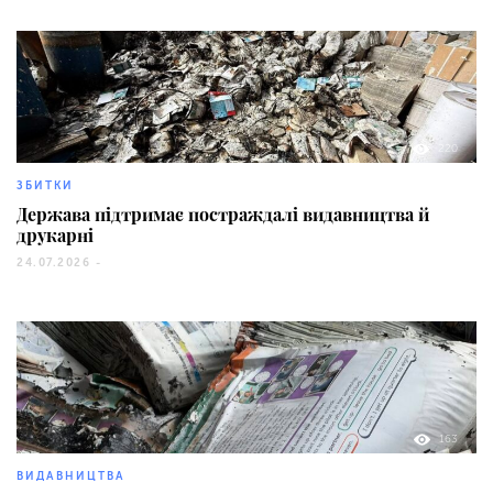
220
ЗБИТКИ
Держава підтримає постраждалі видавництва й
друкарні
24.07.2026 -
163
ВИДАВНИЦТВА