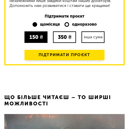
незалежними лише завдяки коштам наших донаторів.
Допоможіть нам розвиватися і ставати ще кращими!
Підтримати проєкт
щомісяця
одноразово
150
₴
350
₴
інша сума
ПІДТРИМАТИ ПРОЄКТ
ЩО БІЛЬШЕ ЧИТАЄШ – ТО ШИРШІ
МОЖЛИВОСТІ