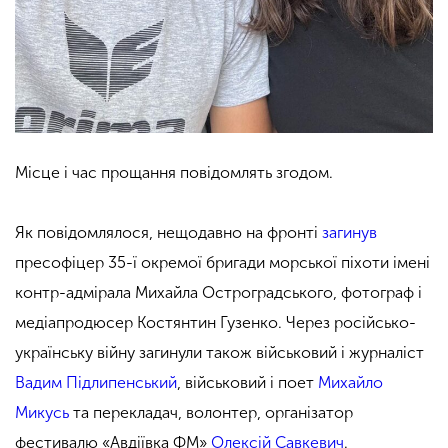
Місце і час прощання повідомлять згодом.
Як повідомлялося, нещодавно на фронті
загинув
пресофіцер 35-ї окремої бригади морської піхоти імені
контр-адмірала Михайла Остроградського, фотограф і
медіапродюсер Костянтин Гузенко. Через російсько-
українську війну загинули також військовий і журналіст
Вадим Підлипенський
, військовий і поет
Михайло
Микусь
та перекладач, волонтер, організатор
фестивалю «Авдіївка ФМ»
Олексій Савкевич
.