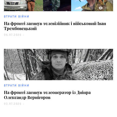
151
ВТРАТИ ВІЙНИ
На фронті загинув телевізійник і військовий Іван
Трембовецький
06.07.2026 -
72
ВТРАТИ ВІЙНИ
На фронті загинув телеоператор із Дніпра
Олександр Вернігоров
03.07.2026 -