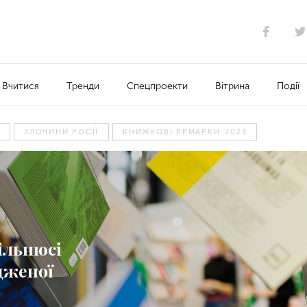
Вчитися
Тренди
Спецпроекти
Вітрина
Події
К
ЗЛОЧИНИ РОСІЇ
КНИЖКОВІ ЯРМАРКИ-2023
ільнюсі
дженої