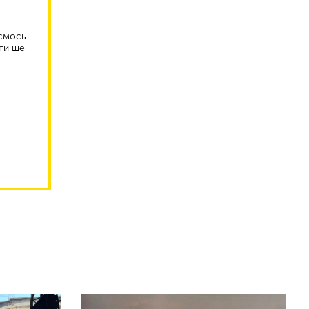
аємось
ти ще