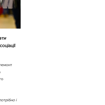
ати
оціації
 ремонт
а
го
потрібно і