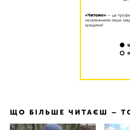
«Читомо»
— це профес
незалежними лише завд
кращими!
ЩО БІЛЬШЕ ЧИТАЄШ – 