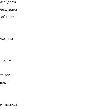
ької ради
бардувань
найтєне.
учасний
вської
е, ми
іації
нігівської