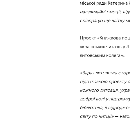
міської ради Катерина 
надзвичайні емоції, ві
співпрацю ще влітку ми
Проєкт «Книжкова пош
українських читачів у Л
литовським колегам.
«Зараз литовська стор
підготовкою проєкту с
кожного литовця, укра
доброї волі у підтримк
бібліотека, її відродже
світу по нитці!»
— наго