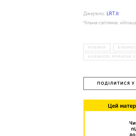
Джерело:
LRT.lt
Чільна світлина: vilnia
НОВИНИ
ВІЛЬНЮС
КНИЖКОВІ ЯРМАРКИ-2
ПОДІЛИТИСЯ У
Цей матер
Чи
п
до