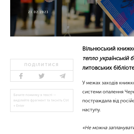
23.02.2023
Вільнюський книжко
тепло українській б
ПОДІЛИТИСЯ
литовських бібліот
У межах заходів книжк
системи опалення Черні
Бачите помилку в тексті —
постраждала від росій
виділяйте фрагмент та тисніть Ctrl
+ Enter
наступу.
«Не можна запланувати 