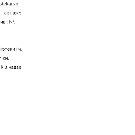
tekai як
 так і вже
иві: №.
іотеки ім.
іки,
K.lt надає
»