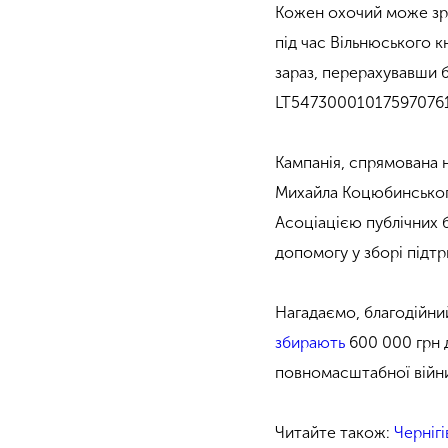
Кожен охочий може зро
під час Вільнюського к
зараз, перерахувавши б
LT547300010175970761
Кампанія, спрямована н
Михайла Коцюбинського
Асоціацією публічних б
допомогу у зборі підт
Нагадаємо, благодійний
збирають
600 000 грн 
повномасштабної війн
Читайте також:
Черніг