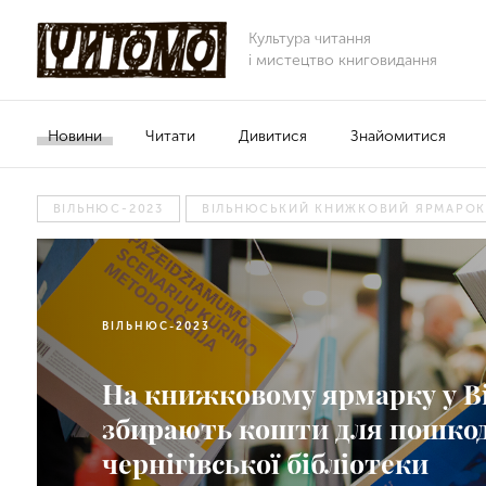
Культура читання
і мистецтво книговидання
Новини
Читати
Дивитися
Знайомитися
ВІЛЬНЮС-2023
ВІЛЬНЮСЬКИЙ КНИЖКОВИЙ ЯРМАРО
ВІЛЬНЮС-2023
На книжковому ярмарку у В
збирають кошти для пошко
чернігівської бібліотеки