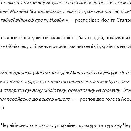
 спільнота Литви відгукнулася на прохання Чернігівської міс
імені Михайла Коцюбинського, яка постраждала під час бом
табної війни рф проти України»
, — розповідає Йоліта Стяпо
відновлення, у литовських колег є багато ідей, покликаних
ку бібліотеку спільними зусиллями литовців і українців на с
уючи організаційні питання для Міністерства культури Лито
і хочемо подарувати тепло цій бібліотеці, а в майбутньому
а створити сучасну бібліотеку, орієнтовану на громаду. Отж
отім перейдемо до всього іншого»
, — розповідає голова Асоц
ів.
Чернігівського міського управління культури та туризму Чер