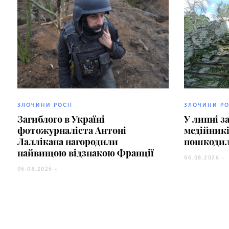
ЗЛОЧИНИ РОСІЇ
ЗЛОЧИНИ РО
Загиблого в Україні
У липні з
фотожурналіста Антоні
медійникі
Лаллікана нагородили
пошкодил
найвищою відзнакою Франції
06.08.2026 -
06.08.2026 -