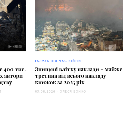
ГАЛУЗЬ ПІД ЧАС ВІЙНИ
 400 тис.
Знищені влітку наклади – майже
их автори
третина від всього накладу
ицтву
книжок за 2025 рік
Й
03.08.2026 -
ОЛЕСЯ БОЙКО