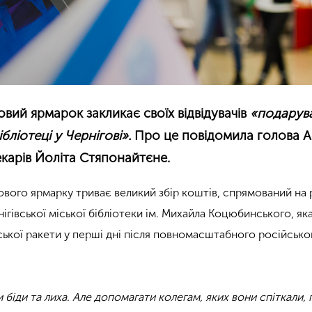
вий ярмарок закликає своїх відвідувачів
«подарув
ібліотеці у Чернігові».
Про це повідомила голова Ас
екарів Йоліта Стяпонайтєне.
ового ярмарку триває великий збір коштів, спрямований на
гівської міської бібліотеки ім. Михайла Коцюбинського, як
ської ракети у перші дні після повномасштабного російсько
біди та лиха. Але допомагати колегам, яких вони спіткали, 