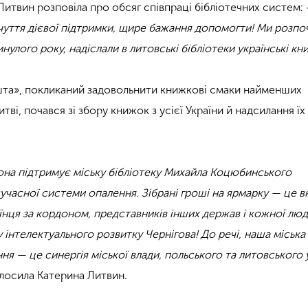
Литвин розповіла про обсяг співпраці бібліотечних систем:
дчуття дієвої підтримки, щире бажання допомогти! Ми розпо
нулого року, надіслали в литовські бібліотеки українські кн
та», покликаний задовольнити книжкові смаки найменших
итві, почався зі збору книжок з усієї України й надсилання їх
она підтримує міську бібліотеку Михайла Коцюбинського
учасної системи опалення. Зібрані гроші на ярмарку — це 
їнця за кордоном, представників інших держав і кожної лю
у інтелектуального розвитку Чернігова! До речі, наша міська
ння — це синергія міської влади, польського та литовського у
лосила Катерина Литвин.