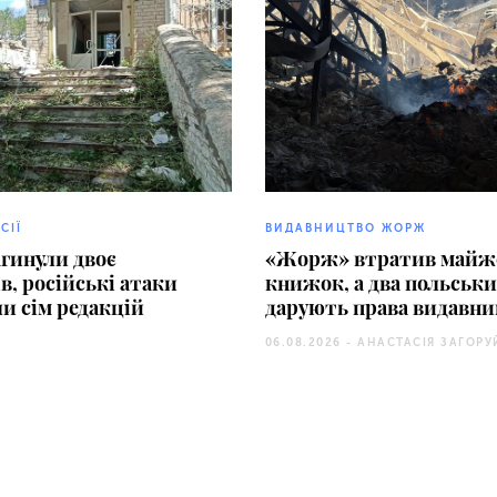
СІЇ
ВИДАВНИЦТВО ЖОРЖ
агинули двоє
«Жорж» втратив майже
в, російські атаки
книжок, а два польськ
и сім редакцій
дарують права видавн
06.08.2026 -
АНАСТАСІЯ ЗАГОРУ