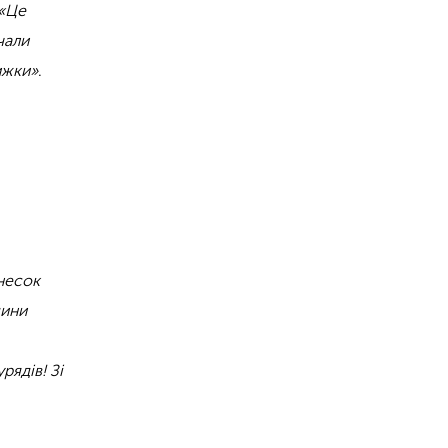
«Це
чали
ижки»
.
внесок
дини
рядів! Зі