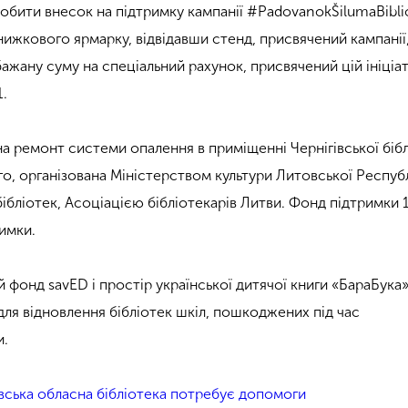
бити внесок на підтримку кампанії #PadovanokŠilumaBiblio
нижкового ярмарку, відвідавши стенд, присвячений кампанії,
ажану суму на спеціальний рахунок, присвячений цій ініціат
.
а ремонт системи опалення в приміщенні Чернігівської бібл
, організована Міністерством культури Литовської Республ
ібліотек, Асоціацією бібліотекарів Литви. Фонд підтримки 1
римки.
 фонд savED і простір української дитячої книги «БараБука
для відновлення бібліотек шкіл, пошкоджених під час
и.
івська обласна бібліотека потребує допомоги