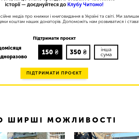
історії — доєднуйтеся до
Клубу Читомо!
ійне медіа про книжки і книговидання в Україні та світі. Ми залиш
яки коштам наших донаторів. Допоможіть нам розвиватися і става
Підтримати проєкт
щомісяця
інша
150
₴
350
₴
сума
одноразово
ПІДТРИМАТИ ПРОЄКТ
ТО ШИРШІ МОЖЛИВОСТІ