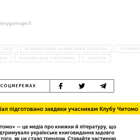
usknygumuge.lt
-2023
ВІЛЬНЮСЬКИЙ КНИЖКОВИЙ ЯРМАРОК
ЗЛОЧИНИ
023
МІЖНАРОДНА ПІДТРИМКА
ЧЕРНІГІВ
 СОЦМЕРЕЖАХ
іал підготовано завдяки учасникам Клубу Читомо
томо» — це медіа про книжки й літературу, що
ідтримувало українське книговидання задовго
 того, як це стало трендом. Ставайте частиною