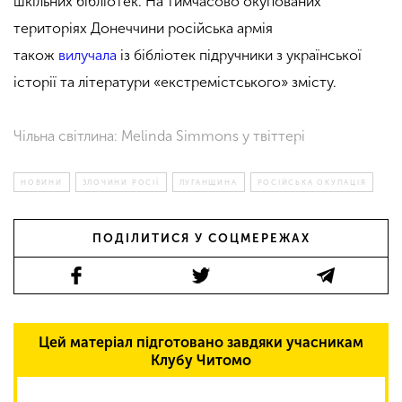
шкільних бібліотек. На тимчасово окупованих
територіях Донеччини російська армія
також
вилучала
із бібліотек підручники з української
історії та літератури «екстремістського» змісту.
Чільна світлина: Melinda Simmons у твіттері
НОВИНИ
ЗЛОЧИНИ РОСІЇ
ЛУГАНЩИНА
РОСІЙСЬКА ОКУПАЦІЯ
ПОДІЛИТИСЯ У СОЦМЕРЕЖАХ
Цей матеріал підготовано завдяки учасникам
Клубу Читомо