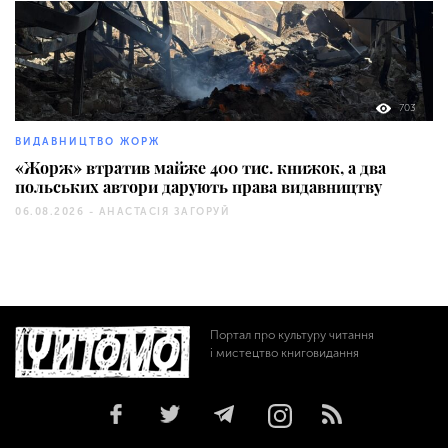
703
ВИДАВНИЦТВО ЖОРЖ
«Жорж» втратив майже 400 тис. книжок, а два
польських автори дарують права видавництву
06.08.2026 -
АНАСТАСІЯ ЗАГОРУЙ
Портал про культуру читання
і мистецтво книговидання