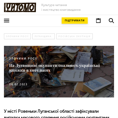
Культура читання
і мистецтво книговидання
ПІДТРИМАТИ
ЗЛОЧИНИ РОСІЇ
ЛУГАНЩИНА
РОСІЙСЬКА ОКУПАЦІЯ
ЗЛОЧИНИ РОСІЇ
На Луганщині окупанти спалюють українські
книжки в котельнях
06.02.2023
У місті Ровеньки Луганської області зафіксували
випадки масового спалення російськими окупантами