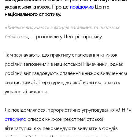
українських книжок. Про це
повідомив
Центр
національного спротиву.
«Книжки вилучають з фондів загальних та шкільних
бібліотек»
, — розповіли у Центрі спротиву.
Там зазначають, що практику спалювання книжок
росіяни запозичили в нацистської Німеччини, однак
росіяни виправдовують спалення книжок вилученням
«
нацистської літератури
»
, до якої вони включають
українські видання.
Як повідомлялося, терористичне угруповування «ЛНР»
створило
список книжок «екстремістської
літератури», яку рекомендують вилучати з фондів