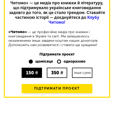
Читомо» — це медіа про книжки й літературу,
що підтримувало українське книговидання
задовго до того, як це стало трендом. Ставайте
частиною історії — доєднуйтеся до
Клубу
Читомо!
«Читомо»
— це професійне медіа про книжки і
книговидання в Україні та світі. Ми залишаємось
незалежними лише завдяки коштам наших донаторів.
Допоможіть нам розвиватися і ставати ще кращими!
Підтримати проєкт
щомісяця
одноразово
150
₴
350
₴
інша сума
ПІДТРИМАТИ ПРОЄКТ