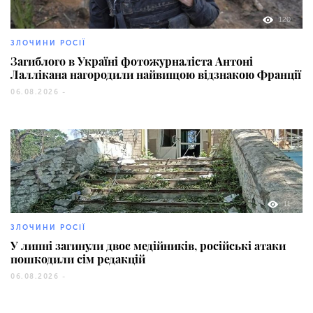
120
ЗЛОЧИНИ РОСІЇ
Загиблого в Україні фотожурналіста Антоні
Лаллікана нагородили найвищою відзнакою Франції
06.08.2026 -
11
ЗЛОЧИНИ РОСІЇ
У липні загинули двоє медійників, російські атаки
пошкодили сім редакцій
06.08.2026 -