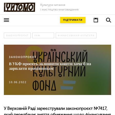
Культура читання
і мистецтво книговидання
ПІДТРИМАТИ
ЗАКОНОПРОЄКТ
УКФ
ФІНАНСУВАННЯ КУЛЬТУРИ
ЗАКОНОПРОЄКТ
В УКФ просять залишити кошти хоча б на
зарплати працівникам
10.06.2022
У Верховній Раді зареєстрували законопроєкт №7417,
який передбачає зняття обмеження щодо фінансування