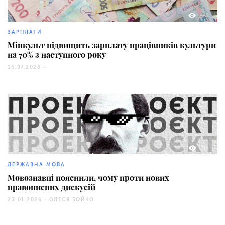
449
ЗАРПЛАТИ
Мінкульт підвищить зарплату працівників культури
на 70% з наступного року
16.07.2026 -
316
ДЕРЖАВНА МОВА
Мовознавці пояснили, чому проти нових
правописних дискусій
23.01.2026 -
ОЛЕСЯ БОЙКО