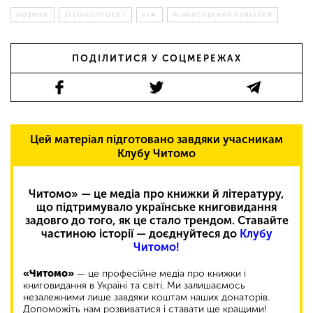
НОВИНИ
ЗАКОНОПРОЄКТ
УКФ
ФІНАНСУВАННЯ КУЛЬТУРИ
ПОДІЛИТИСЯ У СОЦМЕРЕЖАХ
Цей матеріал підготовано завдяки учасникам
Клубу Читомо
Читомо» — це медіа про книжки й літературу,
що підтримувало українське книговидання
задовго до того, як це стало трендом. Ставайте
частиною історії — доєднуйтеся до
Клубу
Читомо!
«Читомо»
— це професійне медіа про книжки і
книговидання в Україні та світі. Ми залишаємось
незалежними лише завдяки коштам наших донаторів.
Допоможіть нам розвиватися і ставати ще кращими!