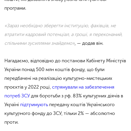
програми.
«Зараз необхідно зберегти інституцію, фахівців, не
втратити кадровий потенціал, а гроші, я переконаний,
спільними зусиллями знайдемо»
, — додав він.
Нагадаємо, відповідно до постанови Кабінету Міністрів
України
понад 500 млн коштів фонду, що були
передбачені на реалізацію культурно-мистецьких
проєктів у 2022 році,
спрямували на забезпечення
потреб ЗСУ
для боротьби з рф. 83% культурних діячів в
Україні
підтримують
передачу коштів Українського
культурного фонду до ЗСУ, тільки 2% — абсолютно
проти.