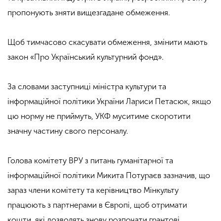
пропонують зняти вищезгадане обмеження.
Щоб тимчасово скасувати обмеження, змінити мають
закон «Про Український культурний фонд».
За словами заступниці міністра культури та
інформаційної політики України Лариси Петасюк, якщо
цю норму не приймуть, УКФ муситиме скоротити
значну частину свого персоналу.
Голова комітету ВРУ з питань гуманітарної та
інформаційної політики Микита Потураєв зазначив, що
зараз члени комітету та керівництво Мінкульту
працюють з партнерами в Європі, щоб отримати
кошти, які дозволять знову розпочати грантові