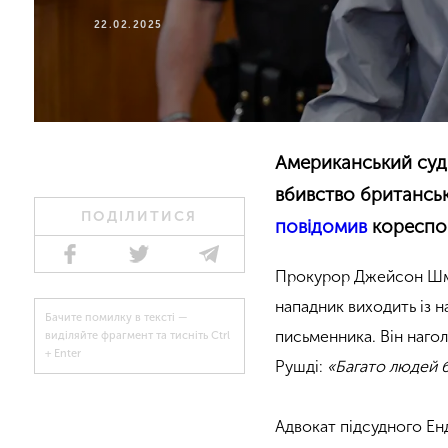
22.02.2025
Американський суд 
вбивство британсь
ПОДІЛИТИСЯ
повідомив
кореспо
Прокурор Джейсон Шмід
нападник виходить із н
Бачите помилку в тексті —
письменника. Він наго
виділяйте фрагмент та тисніть Ctrl
+ Enter
Рушді:
«Багато людей б
Адвокат підсудного Ен