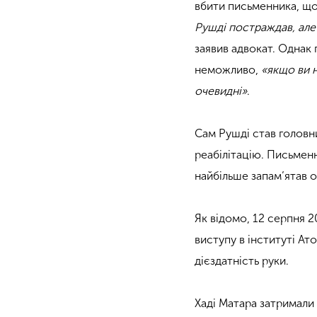
вбити письменника, що
Рушді постраждав, але
заявив адвокат. Однак
неможливо,
«якщо ви н
очевидні»
.
Сам Рушді став головни
реабілітацію. Письменн
найбільше запам’ятав 
Як відомо, 12 серпня 
виступу в інституті А
дієздатність руки.
Хаді Матара затримали 