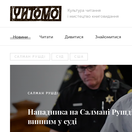
Культура читання
і мистецтво книговидання
Новини
Читати
Дивитися
Знайомитися
САЛМАН РУШДІ
СУД
США
САЛМАН РУШДІ
Нападника на Салмані Рушд
винним у суді