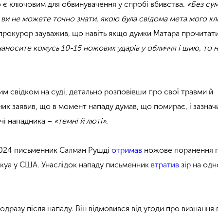
 є ключовим для обвинувачення у спробі вбивства.
«Без сум
 ви не можете точно знати, якою була свідома мета мого кл
 прокурор зауважив, що навіть якщо думки Матара прочитат
аносите комусь 10-15 ножових ударів у обличчя і шию, то 
м свідком на суді, детально розповівши про свої травми й
ик заявив, що в момент нападу думав, що помирає, і зазнач
очі нападника –
«темні й люті»
.
2024 письменник Салман Рушді
отримав
ножове поранення п
токуа у США. Унаслідок нападу письменник
втратив
зір на одн
одразу після нападу. Він відмовився від угоди про визнання в