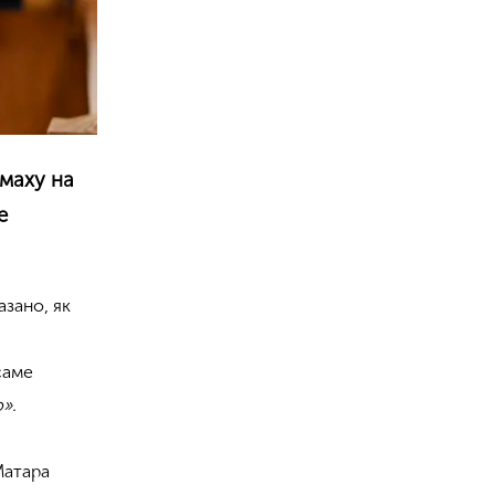
амаху на
е
зано, як
саме
».
Матара