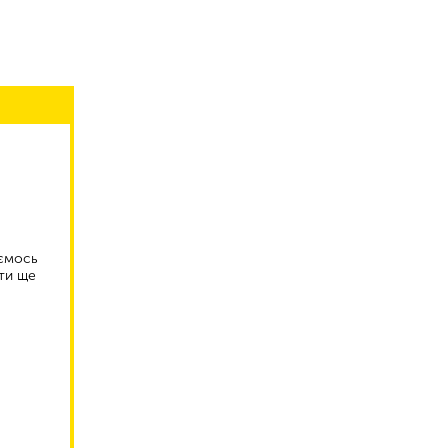
аємось
ти ще