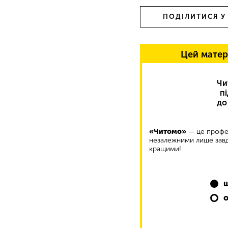
ПОДІЛИТИСЯ У
Цей матер
Чи
п
до
«Читомо»
— це профес
незалежними лише завд
кращими!