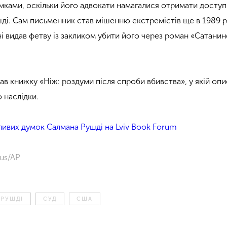
имками, оскільки його адвокати намагалися отримати доступ
ді. Сам письменник став мішенню екстремістів ще в 1989 р
і видав фетву із закликом убити його через роман «Сатанин
ав книжку «Ніж: роздуми після спроби вбивства», у якій оп
 наслідки.
ливих думок Салмана Рушді на Lviv Book Forum
aus/AP
 РУШДІ
СУД
США