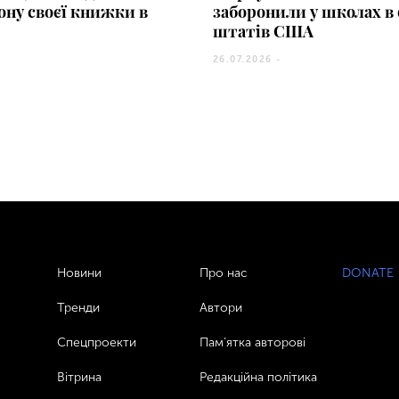
ону своєї книжки в
заборонили у школах в 
штатів США
26.07.2026 -
Новини
Про нас
DONATE
Тренди
Автори
Спецпроекти
Пам’ятка авторові
Вітрина
Редакційна політика