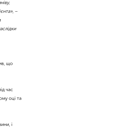
ніву,
ієнта»
, –
и
наслідки
ив, що
ід час
ому оці та
ини, і