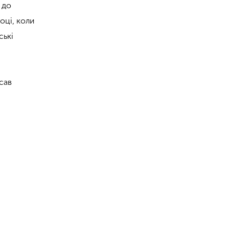
 до
оці, коли
ські
исав