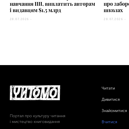
навчання ШІ, виплатить авторам
про забор
і видавцям $1,5 млрд
школах
28.07.2026 -
28.07.2026 -
Читати
Дивитися
Знайомитися
Портал про культуру читання
і мистецтво книговидання
Вчитися