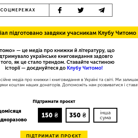
 СОЦМЕРЕЖАХ
іал підготовано завдяки учасникам Клубу Читомо
томо» — це медіа про книжки й літературу, що
ідтримувало українське книговидання задовго
 того, як це стало трендом. Ставайте частиною
історії — доєднуйтеся до
Клубу Читомо!
ійне медіа про книжки і книговидання в Україні та світі. Ми залиш
яки коштам наших донаторів. Допоможіть нам розвиватися і става
Підтримати проєкт
щомісяця
інша
150
₴
350
₴
сума
одноразово
ПІДТРИМАТИ ПРОЄКТ