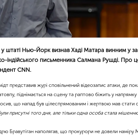
у штаті Нью-Йорк визнав Хаді Матара винним у з
ко-індійського письменника Салмана Рушді. Про ц
ндент CNN.
т представив журі сповільнений відеозапис атаки, де пока
атовпу, піднімається на сцену та раптово біжить у напрямку
лосив, що напад був цілеспрямованим і жертвою мав стати 
ули присутні того дня, але тільки одна особа стала мішенню
дрю Бравутіган наполягав, що прокурори не довели наміру 