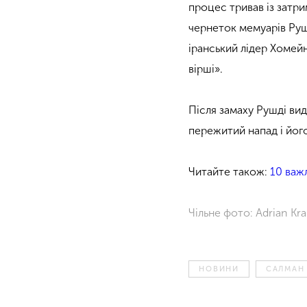
процес тривав із затр
чернеток мемуарів Руш
іранський лідер Хомейн
вірші».
Після замаху Рушді вид
пережитий напад і його
Читайте також:
10 важ
Чільне фото: Adrian Kr
НОВИНИ
САЛМАН