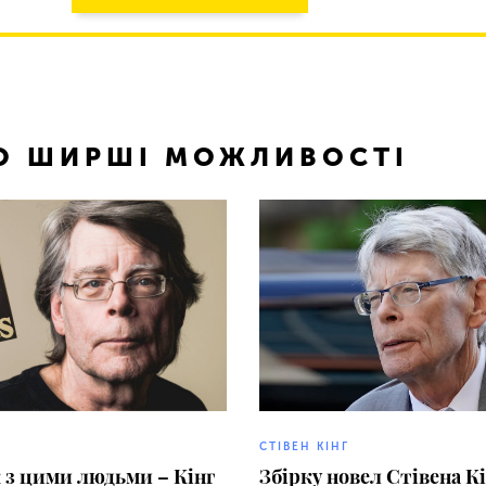
ТО ШИРШІ МОЖЛИВОСТІ
СТІВЕН КІНГ
 з цими людьми – Кінг
Збірку новел Стівена К