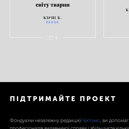
світу тварин
К
КІРНІ Б.
РАНОК
1
ПІДТРИМАЙТЕ ПРОЕКТ
Фондуючи незалежну редакцію
Читомо
, ви допома
професіоналів видавничої справи і збільшуєте кількі