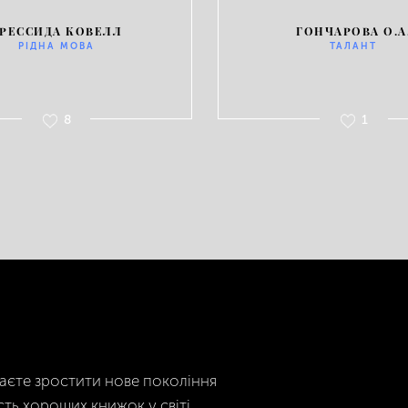
РЕССИДА КОВЕЛЛ
ГОНЧАРОВА О.А
РІДНА МОВА
ТАЛАНТ
8
1
гаєте зростити нове покоління
сть хороших книжок у світі.