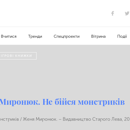
Вчитися
Тренди
Спецпроекти
Вітрина
Події
 ІГРОВІ КНИЖКИ
Миронюк. Не бійся монстриків
нстриків / Женя Миронюк. – Видавництво Старого Лева, 201