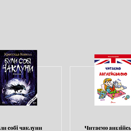
ли собі чаклуни
Читаємо англійс