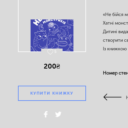
«Не бійся 
Хатні монст
Дитині вида
створити с
Із книжкою 
5
200₴
Номер сте
КУПИТИ КНИЖКУ