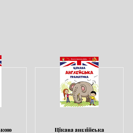
ькою
Цікава англійська