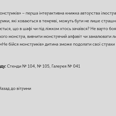
монстриків» – перша інтерактивна книжка авторства ілюст
рики, які ховаються в темряві, можуть бути не лише страшні
ється, що в шафі чи під ліжком хтось зачаївся? Не варто бо
вого монстра, вивчити монстрячий алфавіт чи замалювати ли
«Не бійся монстриків» дитина зможе подолати свої страхи 
нду:
Стенди № 104, № 105, Галерея № 041
Назад до вітрини