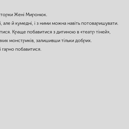
раторки Жені Миронюк.
, але й кумедні, і з ними можна навіть потоваришувати.
ятися. Краще побавитися з дитиною в «театр тіней»,
хих монстриків, залишивши тільки добрих.
і гарно побавитися.