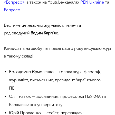
«Еспресо»
, а також на Youtube-каналах
PEN Ukraine
та
Еспресо
.
Вестиме церемонію журналіст, теле- та
радіоведучий
Вадим Карп’як.
Кандидатів на здобуття премії цього року висувало журі
в такому складі:
Володимир Єрмоленко — голова журі, філософ,
журналіст, письменник, президент Українського
ПЕН;
Оля Гнатюк — дослідниця, професорка НаУКМА та
Варшавського університету;
Юрій Прохасько — есеїст, перекладач;