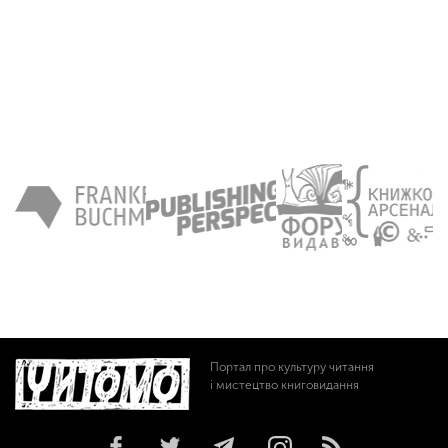
Портал про культуру читання
і мистецтво книговидання