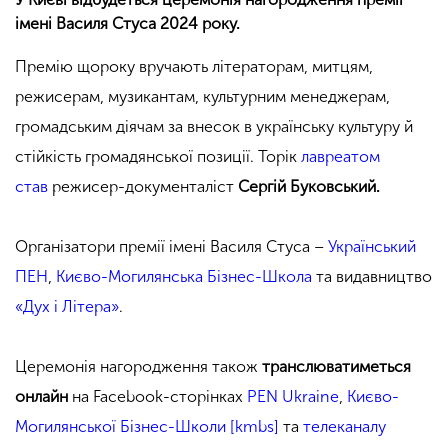
імені Василя Стуса 2024 року.
Премію щороку вручають літераторам, митцям,
режисерам, музикантам, культурним менеджерам,
громадським діячам за внесок в українську культуру й
стійкість громадянської позиції. Торік
лавреатом
став
режисер-документаліст
Сергій Буковський.
Організатори премії імені Василя Стуса –
Український
ПЕН
,
Києво-Могилянська Бізнес-Школа
та видавництво
«Дух і Літера»
.
Церемонія нагородження також
транслюватиметься
онлайн
на Facebook-сторінках
PEN Ukraine
,
Києво-
Могилянської Бізнес-Школи [kmbs]
та
телеканалу