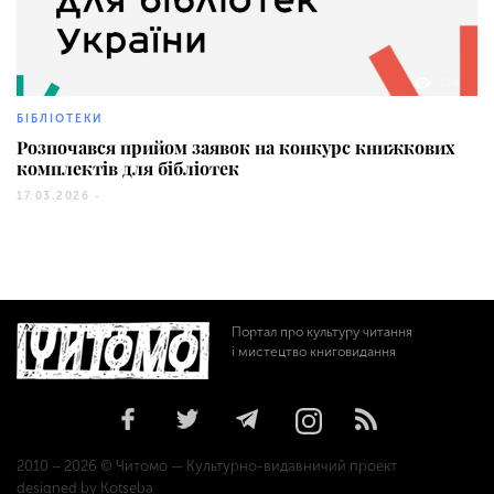
134
БІБЛІОТЕКИ
Розпочався прийом заявок на конкурс книжкових
комплектів для бібліотек
17.03.2026 -
Портал про культуру читання
і мистецтво книговидання
2010 – 2026 © Читомо — Культурно-видавничий проект
designed by Kotseba