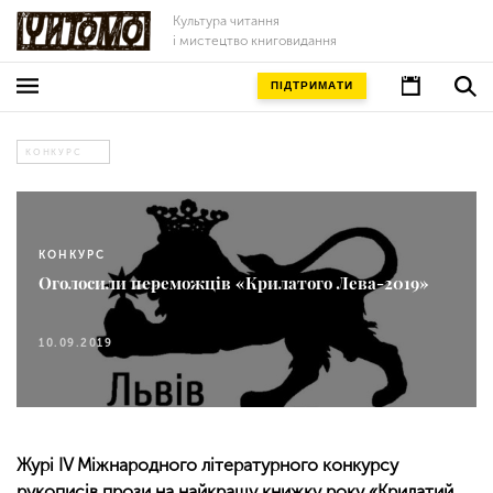
Культура читання
і мистецтво книговидання
ПІДТРИМАТИ
КОНКУРС
КОНКУРС
Оголосили переможців «Крилатого Лева-2019»
10.09.2019
Журі IV Міжнародного літературного конкурсу
рукописів прози на найкращу книжку року «Крилатий