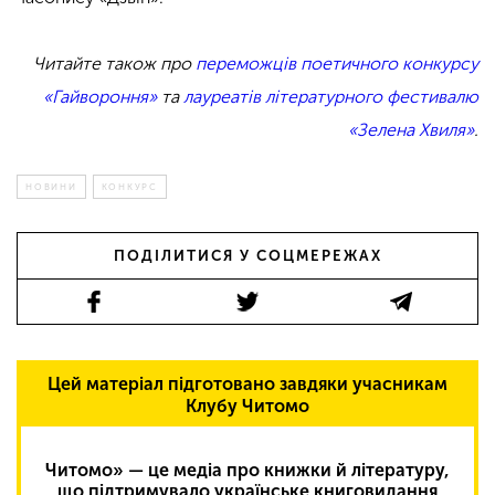
Читайте також про
переможців поетичного конкурсу
«Гайвороння»
та
лауреатів літературного фестивалю
«Зелена Хвиля»
.
НОВИНИ
КОНКУРС
ПОДІЛИТИСЯ У СОЦМЕРЕЖАХ
Цей матеріал підготовано завдяки учасникам
Клубу Читомо
Читомо» — це медіа про книжки й літературу,
що підтримувало українське книговидання