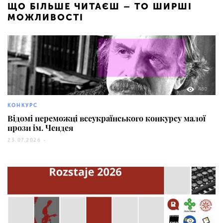
ЩО БІЛЬШЕ ЧИТАЄШ – ТО ШИРШІ
МОЖЛИВОСТІ
480
КОНКУРС
Відомі переможці всеукраїнського конкурсу малої
прози ім. Чендея
23.07.2026 -
409