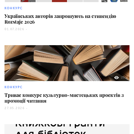
КОНКУРС
Українських авторів запрошують на стипендію
Rozstaje 2026
01.07.2026 -
25
КОНКУРС
Триває конкурс культурно-мистецьких проєктів з
промоції читання
27.05.2026 -