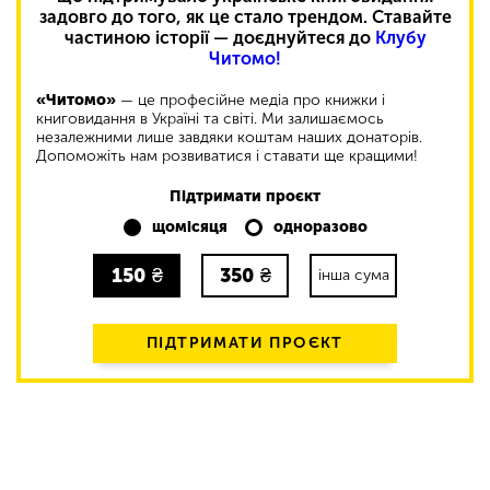
задовго до того, як це стало трендом. Ставайте
частиною історії — доєднуйтеся до
Клубу
Читомо!
«Читомо»
— це професійне медіа про книжки і
книговидання в Україні та світі. Ми залишаємось
незалежними лише завдяки коштам наших донаторів.
Допоможіть нам розвиватися і ставати ще кращими!
Підтримати проєкт
щомісяця
одноразово
150
₴
350
₴
інша сума
ПІДТРИМАТИ ПРОЄКТ