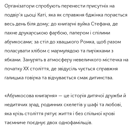
Організатори спробують перенести присутніх на
подвір’я цьоці Каті, яка як справжня бджінка порається
весь день біля дому; до книгарні вуйка Стефана, де
пахне друкарською фарбою, папером і спілими
абрикосами; за стіл до хвацького Ромка, щоб разом
поласувати хлібом с мармулядою та пиріжками з
ябками. Занурять в атмосферу невеличкого містечка на
початку XX століття, де звідусіль чується справжня
галицька говірка та відчувається смак дитинства.
«Абрикосова книгарня» — це історія дитячої дружби й
недитячих зрад, родинних скелетів у шафі та любові,
яка крізь століття рятує життя і без спільної крові
таємниче поєднує двох однофамільців.