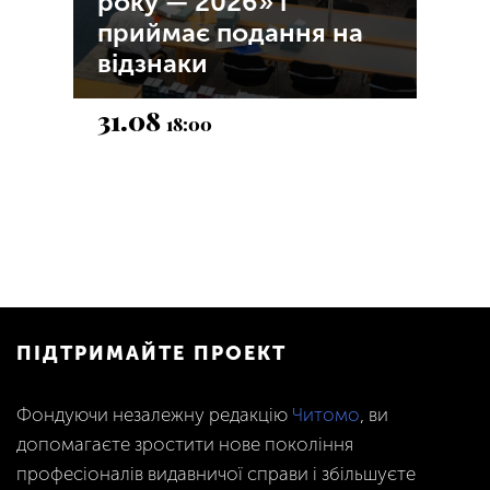
року — 2026» і
приймає подання на
відзнаки
31.08
18:00
ПІДТРИМАЙТЕ ПРОЕКТ
Фондуючи незалежну редакцію
Читомо
, ви
допомагаєте зростити нове покоління
професіоналів видавничої справи і збільшуєте