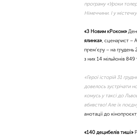
програму «Уроки толер
Німеччини. І у містеч
«З Новим кРоком»
Ден
ялинка»
, сценарист – 
прем’єру – на грудень 
з них 14 мільйонів 849
«Герої історій 31 груд
довелось зустрічати но
комусь у таксі до Львов
вбивство! Але їх поєд
анотації до кінопроєкт
«140 децибелів тиші»
Р