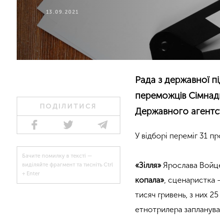
13.09.2021
Рада з державної п
переможців Сімнадц
ПОДІЛИТИСЯ
Державного агентст
У відборі переміг 31 пр
Бачите помилку в тексті —
«Зілля»
Ярослава Войце
виділяйте фрагмент та тисніть Ctrl
+ Enter
копала»
, сценаристка
тисяч гривень, з них 
етнотрилера запланувал