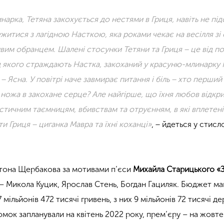
арка, Тетяна закохується до нестями в Гриця, навіть не пі
житися з лагідною Насткою, яка роками чекає на весілля зі
вим обранцем. Шалені стосунки Тетяни та Гриця
− це від п
ід якого страждають Настка, закоханий у красуню-млинарку
 Ясна. У повітрі наче завмирає питання і біль − хто перший 
ножа в закохане серце? Але найгірше, що їхня любов відкри
стичним таємницям, вбивствам та отруєнням, в які вплетені
и Гриця − циганка Мавра та їхні коханці»
, − йдеться у стисл
тона Щербакова за мотивами п’єси
Михайла Старицького «
 – Микола Куцик, Ярослав Стень, Богдан Гациляк. Бюджет ма
 мільйонів 472 тисячі гривень, з них 9 мільйонів 72 тисячі д
омок запланували на квітень 2022 року, прем’єру – на жовт