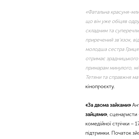
«Фатальна красуня-млин
що він уже обіцяв одру
складним та суперечли
приречений зв’язок, в
молодша сестра Гриця −
отримає зрадницького 
примарам минулого, мі
Тетяни та справжня мат
кінопроєкту.
«За двома зайками»
Ан
зайцями»
, сценаристи
комедійної стрічки – 17
підтримки. Початок зй