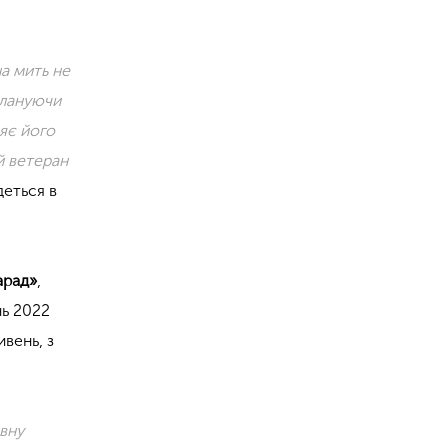
на мить не
плануючи
яє його
й ветеран
йдеться в
арад»
,
нь 2022
ивень, з
авну