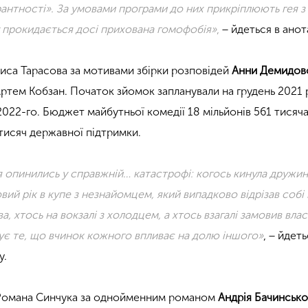
антності». За умовами програми до них прикріплюють гея з
ку прокидається досі прихована гомофобія»
,
− йдеться в анота
иса Тарасова за мотивами збірки розповідей
Анни Демидово
Артем Кобзан. Початок зйомок запланували на грудень 2021 
2022-го. Бюджет майбутньої комедії 18 мільйонів 561 тисяча
 тисяч державної підтримки.
ня опинились у справжній… катастрофі: когось кинула дружин
вий рік в купе з незнайомцем, який випадково відрізав собі 
а, хтось на вокзалі з холодцем, а хтось взагалі замовив вла
нує
те, що вчинок кожного впливає на долю іншого»
, − йдеть
у.
омана Синчука за однойменним романом
Андрія
Бачинсько