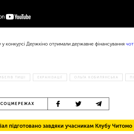
у у конкурсі Держкіно отримали державне фінансування
чот
ИБЕЛІВ ТИШІ
ЕКРАНІЗАЦІЇ
ОЛЬГА КОБИЛЯНСЬКА
П
 СОЦМЕРЕЖАХ
іал підготовано завдяки учасникам Клубу Читомо