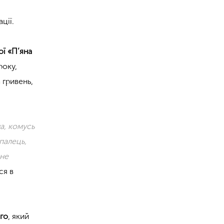
ції.
ї «П’яна
року,
 гривень,
а, комусь
палець,
сне
ся в
го
, який