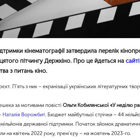
ідтримки кінематографії затвердила перелік кінопр
ятого пітчингу Держкіно. Про це йдеться на
сайті
ва з питань кіно.
оєкт. П’ять з них – екранізації українських літературних твор
шека за мотивами повісті
Ольги Кобилянської «У неділю ра
 –
Наталія Ворожбит
. Бюджет майбутньої стрічки – 44 мільй
25 мільйонів державної підтримки. Початок зйомок драматич
и на квітень 2022 року, прем’єру – на жовтень 2023-го.