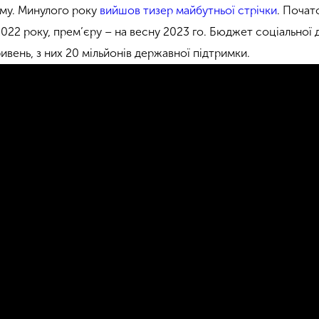
ьму. Минулого року
вийшов тизер майбутньої стрічки
. Почат
2022 року, прем’єру – на весну 2023 го. Бюджет соціальної 
ривень, з них 20 мільйонів державної підтримки.