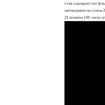
став сценаристом філ
запланували на січень 
21 мільйон 196 тисяч г