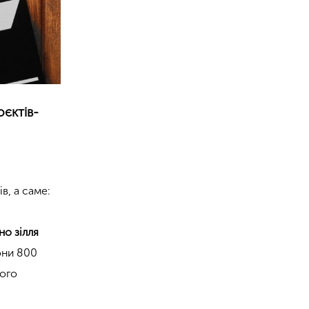
оєктів-
ів, а саме:
но зілля
они 800
ного