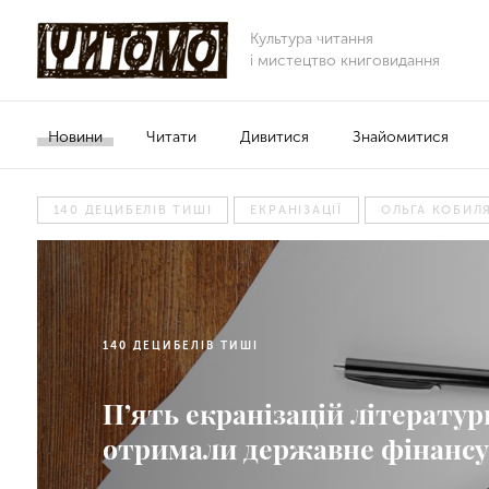
Культура читання
і мистецтво книговидання
Новини
Читати
Дивитися
Знайомитися
140 ДЕЦИБЕЛІВ ТИШІ
ЕКРАНІЗАЦІЇ
ОЛЬГА КОБИЛ
140 ДЕЦИБЕЛІВ ТИШІ
П’ять екранізацій літератур
отримали державне фінанс