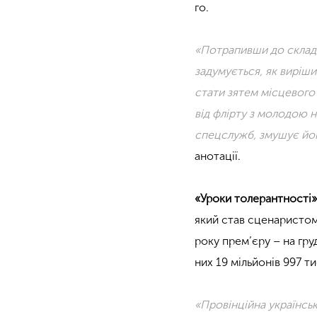
го.
«Потрапивши до складно
задумується, як виріш
стати зятем місцевого
від флірту з молодою 
спецслужб, змушує йо
анотації.
«Уроки толерантності
який став сценаристом
року прем’єру – на гру
них 19 мільйонів 997 т
«Провінційна українсь