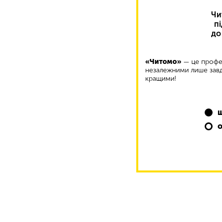
Чи
п
до
«Читомо»
— це профес
незалежними лише завд
кращими!