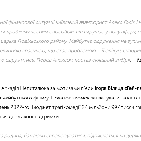
ї фінансової ситуації київський авантюрист Алекс Голік і 
ити проблему чесним способом: він вирушає у нову аферу, 
 царька Подільського району. Майбутнє одруження не зупин
невинною красунею, що стає проблемою – її опікун, сувори
го одружитись. Перед Алексом постав складний вибір»
, – 
»
Аркадія Непиталюка за мотивами п’єси
Ігоря Білиця «Гей-п
 майбутнього фільму. Початок зйомок запланували на квіте
день 2022-го. Бюджет трагікомедії 24 мільйони 997 тисяч гр
исяч державної підтримки.
ка родина, бажаючи
європеїзуватися, підписується на держ