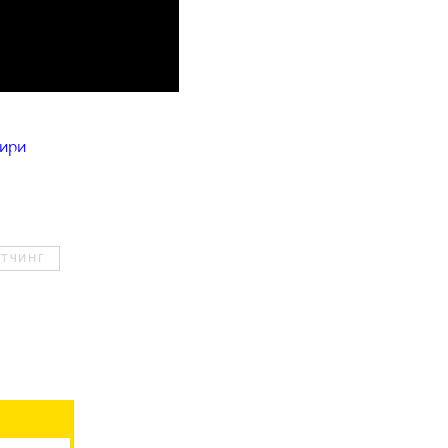
ири
ІТЧИНГ