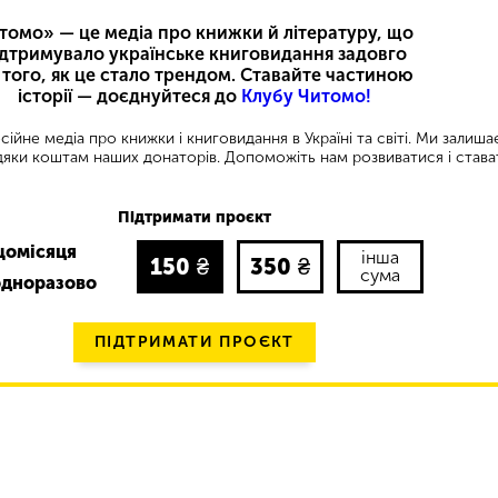
томо» — це медіа про книжки й літературу, що
ідтримувало українське книговидання задовго
 того, як це стало трендом. Ставайте частиною
історії — доєднуйтеся до
Клубу Читомо!
ійне медіа про книжки і книговидання в Україні та світі. Ми залиш
яки коштам наших донаторів. Допоможіть нам розвиватися і става
Підтримати проєкт
щомісяця
інша
150
₴
350
₴
сума
одноразово
ПІДТРИМАТИ ПРОЄКТ