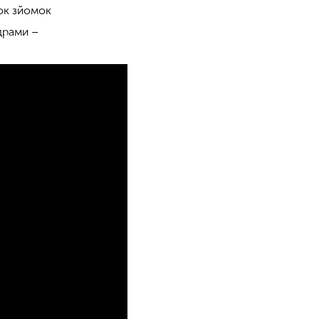
ок зйомок
драми –