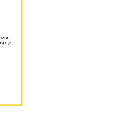
аємось
ти ще