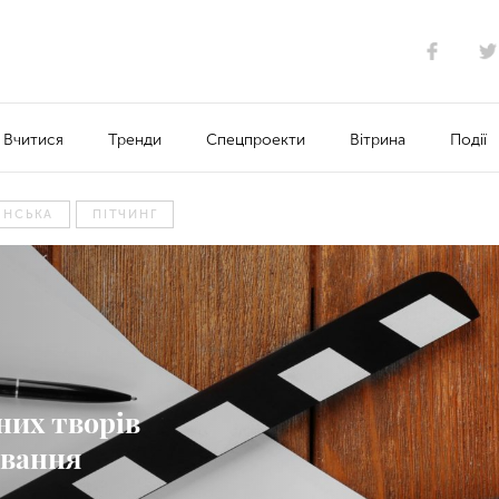
Вчитися
Тренди
Спецпроекти
Вітрина
Події
ЯНСЬКА
ПІТЧИНГ
них творів
ування