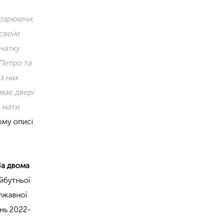
дозрюючи,
 своїм
очатку
 Петро та
з них
ває двері
 мати
ому описі
За двома
йбутньої
ержавної
ень 2022-