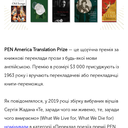
PEN America Translation Prize
— це щорічна премія за
книжкові переклади прози з будь-якої мови
англійською. Премію в розмірі $3 000 присуджують із
1963 року і вручають перекладачеві або перекладачці
книги-переможця.
Як повідомлялося, у 2019 році збірку вибраних віршів
Сергія Жадана «Те, заради чого ми живемо, те, заради
чого вмираємо» (What We Live for, What We Die for)
номінували
в категорії «Переклад поезії» премії PEN