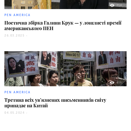
214
PEN AMERICA
Поетична збірка Галини Крук — у лонглисті премії
американського ПЕН
26.03.2025 -
616
PEN AMERICA
Третина всіх ув’язнених письменників світу
припадає на Китай
04.05.2024 -