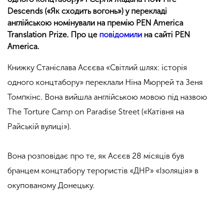
Descends («Як сходить вогонь») у перекладі
англійською номінували на премію PEN America
Translation Prize. Про це
повідомили
на сайті PEN
America.
Книжку Станіслава Асєєва «Світлий шлях: історія
одного концтабору» переклали Ніна Мюррей та Зеня
Томпкінс. Вона вийшла англійською мовою під назвою
The Torture Camp on Paradise Street («Катівня на
Райській вулиці»).
Вона розповідає про те, як Асєєв 28 місяців був
бранцем концтабору терористів «ДНР» «Ізоляція» в
окупованому Донецьку.