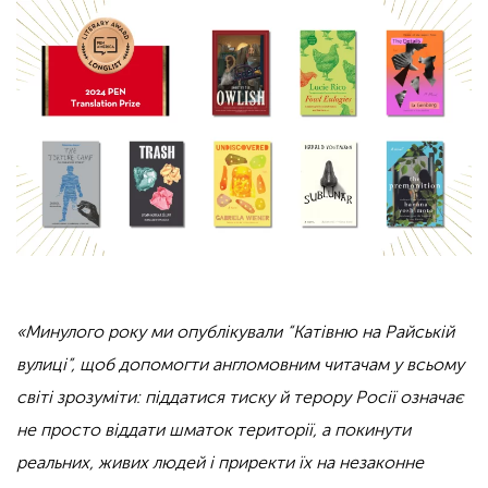
«Минулого року ми опублікували “Катівню на Райській
вулиці”, щоб допомогти англомовним читачам у всьому
світі зрозуміти: піддатися тиску й терору Росії означає
не просто віддати шматок території, а покинути
реальних, живих людей і приректи їх на незаконне