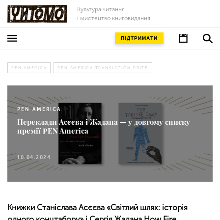
Культура читання
і мистецтво книговидання
ПІДТРИМАТИ
PEN AMERICA
PEN AMERICA TRANSLATION PRIZE
PEN AMERICA
Переклади Асєєва і Жадана — у довгому списку
премії PEN America
10.04.2024
Книжки Станіслава Асєєва «Світлий шлях: історія
одного концтабору» і Сергія Жадана How Fire