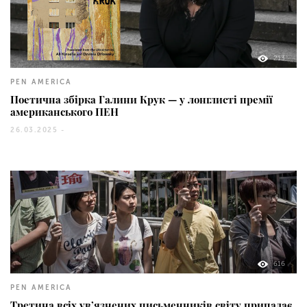
213
PEN AMERICA
Поетична збірка Галини Крук — у лонглисті премії
американського ПЕН
26.03.2025 -
616
PEN AMERICA
Третина всіх ув’язнених письменників світу припадає