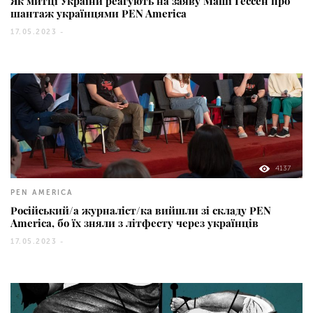
Як митці України реагують на заяву Маші Гессен про
шантаж українцями PEN America
17.05.2023 -
4137
PEN AMERICA
Російський/а журналіст/ка вийшли зі складу PEN
America, бо їх зняли з літфесту через українців
17.05.2023 -