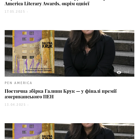
America Literary Awards, окрім однієї
17.05.2025 -
164
PEN AMERICA
Поетична збірка Галини Крук — у фіналі премії
американського ПЕН
13.04.2025 -