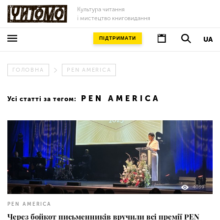
Культура читання
і мистецтво книговидання
ПІДТРИМАТИ
UA
ГОЛОВНА
PEN AMERICA
PEN AMERICA
Усі статті за тегом:
4039
PEN AMERICA
Через бойкот письменників вручили всі премії PEN