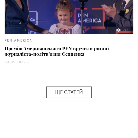
787
PEN AMERICA
Премію Американського PEN вручили родині
журналіста-політв’язня Єсипенка
24.05.2022 -
ЩЕ СТАТЕЙ