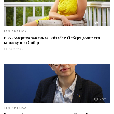
1546
PEN AMERICA
PEN-Америка закликає Елізабет Ґілберт дописати
книжку про Сибір
14.06.2023 -
3789
PEN AMERICA