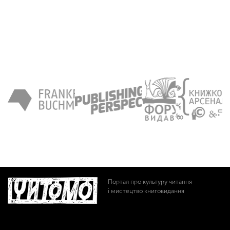
Портал про культуру читання
і мистецтво книговидання