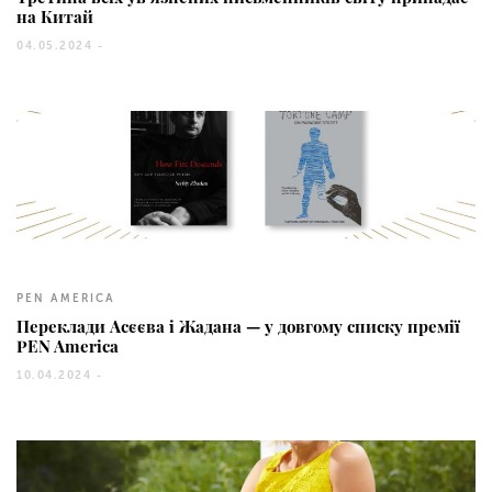
на Китай
04.05.2024 -
738
PEN AMERICA
Переклади Асєєва і Жадана — у довгому списку премії
PEN America
10.04.2024 -