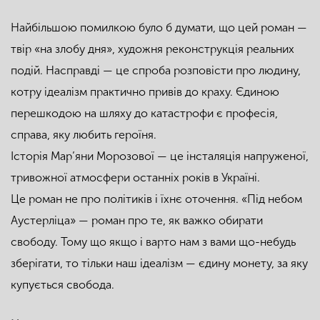
Найбільшою помилкою було б думати, що цей роман —
твір «на злобу дня», художня реконструкція реальних
подій. Насправді — це спроба розповісти про людину,
котру ідеалізм практично привів до краху. Єдиною
перешкодою на шляху до катастрофи є професія,
справа, яку любить героїня.
Історія Мар’яни Морозової — це інсталяція напруженої,
тривожної атмосфери останніх років в Україні.
Це роман не про політиків і їхнє оточення. «Під небом
Аустерліца» — роман про те, як важко обирати
свободу. Тому що якщо і варто нам з вами що-небудь
зберігати, то тільки наш ідеалізм — єдину монету, за яку
купується свобода.