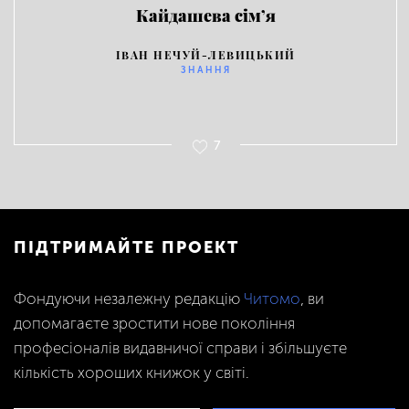
Кайдашева сім’я
ІВАН НЕЧУЙ-ЛЕВИЦЬКИЙ
ЗНАННЯ
7
ПІДТРИМАЙТЕ ПРОЕКТ
Фондуючи незалежну редакцію
Читомо
, ви
допомагаєте зростити нове покоління
професіоналів видавничої справи і збільшуєте
кількість хороших книжок у світі.