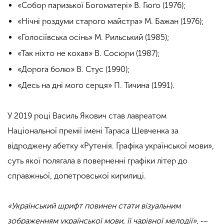
«Собор паризької Богоматері» В. Гюґо (1976);
«Нічні роздуми старого майстра» М. Бажан (1976);
«Голосіївська осінь» М. Рильський (1985);
«Так ніхто не кохав» В. Сосюри (1987);
«Дорога болю» В. Стус (1990);
«Десь на дні мого серця» П. Тичина (1991).
У 2019 році Василь Якович став лавреатом
Національної премії імені Тараса Шевченка за
відроджену абетку «Рутенія. Графіка української мови»,
суть якої полягала в поверненні графіки літер до
справжньої, допетровської кирилиці.
«Український шрифт повинен стати візуальним
зображенням української мови, її чарівної мелодії»
, ‑–