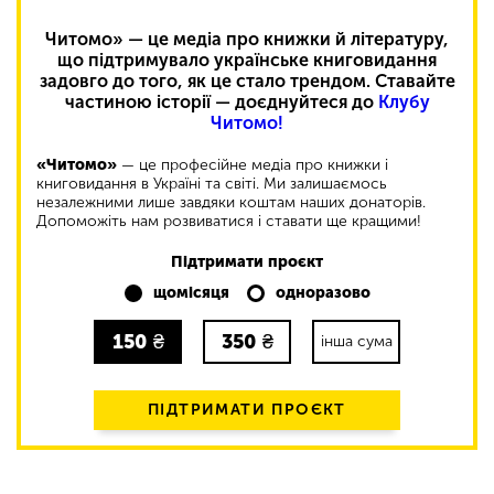
Читомо» — це медіа про книжки й літературу,
що підтримувало українське книговидання
задовго до того, як це стало трендом. Ставайте
частиною історії — доєднуйтеся до
Клубу
Читомо!
«Читомо»
— це професійне медіа про книжки і
книговидання в Україні та світі. Ми залишаємось
незалежними лише завдяки коштам наших донаторів.
Допоможіть нам розвиватися і ставати ще кращими!
Підтримати проєкт
щомісяця
одноразово
150
₴
350
₴
інша сума
ПІДТРИМАТИ ПРОЄКТ