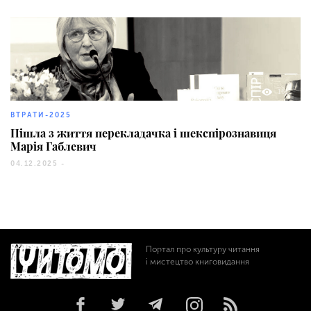
161
ВТРАТИ-2025
Пішла з життя перекладачка і шекспірознавиця
Марія Габлевич
04.12.2025 -
Портал про культуру читання
і мистецтво книговидання