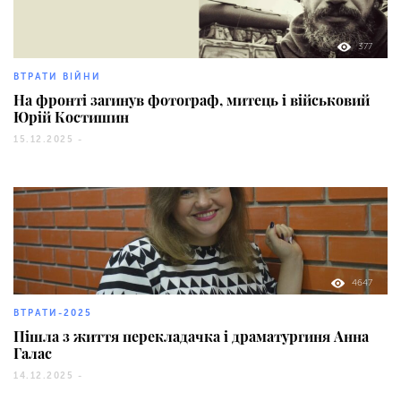
377
ВТРАТИ ВІЙНИ
На фронті загинув фотограф, митець і військовий
Юрій Костишин
15.12.2025 -
4647
ВТРАТИ-2025
Пішла з життя перекладачка і драматургиня Анна
Галас
14.12.2025 -