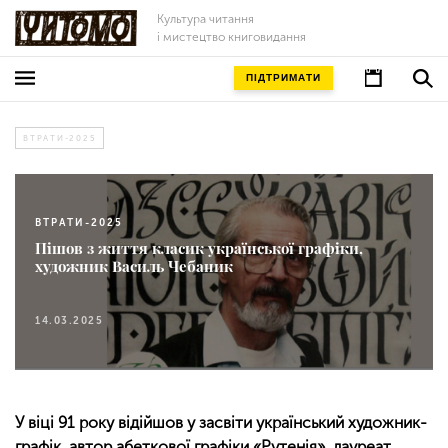
Культура читання
і мистецтво книговидання
ПІДТРИМАТИ
ВТРАТИ-2025
ВТРАТИ-2025
Пішов з життя класик української графіки,
художник Василь Чебаник
14.03.2025
У віці 91 року відійшов у засвіти український художник-
графік, автор абеткової графіки «Рутенія», лауреат