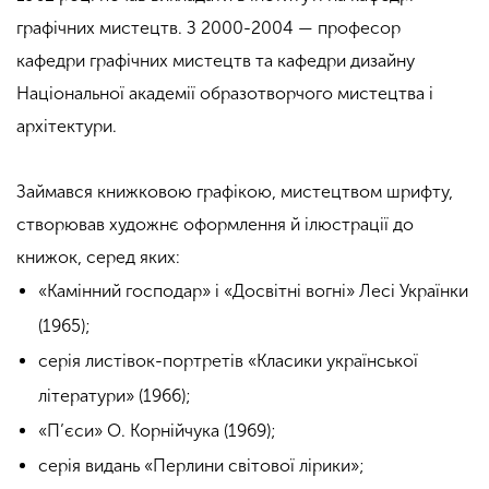
графічних мистецтв. З 2000-2004 — професор
кафедри графічних мистецтв та кафедри дизайну
Національної академії образотворчого мистецтва і
архітектури.
Займався книжковою графікою, мистецтвом шрифту,
створював художнє оформлення й ілюстрації до
книжок, серед яких:
«Камінний господар» і «Досвітні вогні» Лесі Українки
(1965);
серія листівок-портретів «Класики української
літератури» (1966);
«П’єси» О. Корнійчука (1969);
серія видань «Перлини світової лірики»;