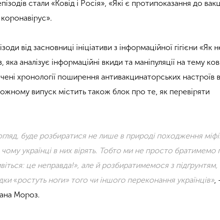
ізодів стали «Ковід і Росія», «Які є протипоказання до вакц
 коронавірус».
оди від засновниці ініціативи з інформаційної гігієни «Як н
яка аналізує інформаційні вкиди та маніпуляції на тему ков
чені хронології поширення антивакцинаторських настроїв в 
. Кожному випуск містить також блок про те, як перевіряти
огляд, буде розбиратися не лише в природі походження міфі
у, чому українці в них вірять. Тобто ми не просто братимемо
віться: це неправда!», але й розбиратимемося з підґрунтям,
ідки
«
ростуть ноги» того чи іншого переконання українців»
,
сана Мороз.