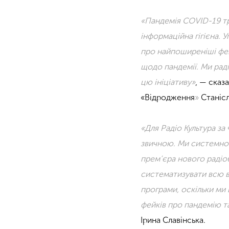
«
Пандемія COVID-19 тр
інформаційна гігієна. 
про найпоширеніші фей
щодо пандемії. Ми рад
цю ініціативу
»
, — сказ
«
Відродження
»
Станісл
«
Для Радіо Культура за
звичною. Ми системно 
прем’єра нового раді
систематизувати всю в
програми, оскільки ми
фейків про пандемію та
Ірина Славінська.