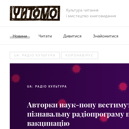
Культура читання
і мистецтво книговидання
Новини
Читати
Дивитися
Знайомитися
UA: РАДІО КУЛЬТУРА
КОРОНАВІРУС
UA: РАДІО КУЛЬТУРА
Авторки наук-попу вестиму
пізнавальну радіопрограму 
вакцинацію