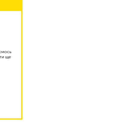
аємось
ти ще