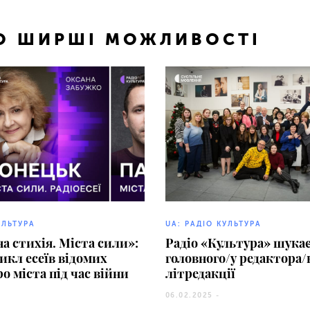
ТО ШИРШІ МОЖЛИВОСТІ
УЛЬТУРА
UA: РАДІО КУЛЬТУРА
а стихія. Міста сили»:
Радіо «Культура» шука
кл есеїв відомих
головного/у редактора/
ро міста під час війни
літредакції
06.02.2025 -