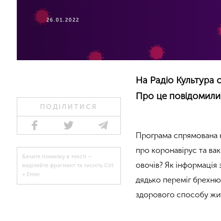
26.01.2022
На Радіо Культура 
Про це повідомили 
ПОДІЛИТИСЯ
Програма спрямована н
про коронавірус та ва
Бачите помилку в тексті —
овочів? Як інформація 
виділяйте фрагмент та тисніть Ctrl
+ Enter
дядько переміг брехню
здорового способу жи