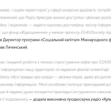
иває, і окрім пересторог у сфері охорони здоров’я, потрібн
Упевнений, що Радіо Культура зможе доступно і фахово розп
ки, і водночас — надати науково достовірну, якісну інфор
і, що фонд
«
Відродження
»
у межах проєкту EU4USociety пі
ав Директор програми
«
Соціальний капітал
»
Міжнародного 
ав Лячинський.
 час пандемії робота з темою спростування міфів про COVID
інформуємо нашу аудиторію та надаємо фахові коментарі.
облогу
«
Вся правда про ковід
» — велика подія
, адже він доп
ажливу інформацію. Мені особливо імпонує прикладний асп
 ще й надамо дуже конкретні прикладні інструменти самозах
 її подолання
»
, — додала виконавча продюсерка радіо
«
Кул