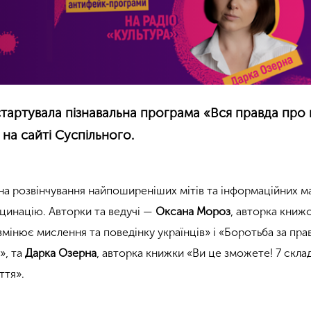
стартувала пізнавальна програма «Вся правда про 
на сайті Суспільного.
а розвінчування найпоширеніших мітів та інформаційних ма
кцинацію. Авторки та ведучі —
Оксана Мороз
, авторка книж
змінює мислення та поведінку українців» і «Боротьба за прав
», та
Дарка Озерна
, авторка книжки «Ви це зможете! 7 скла
ття».