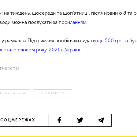
і на тиждень, щосереди та щоп’ятниці, після новин о 8 та о
ізоди можна послухати за
посиланням
.
 у рамках «єПідтримки» пообіцяли видати
ще 500 грн
за бу
» стало словом року-2021 в Україні
.
тнерстві
ІО КУЛЬТУРА
КОРОНАВІРУС
 СОЦМЕРЕЖАХ