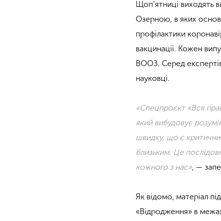
Щоп’ятниці виходять 
Озерною, в яких основ
профілактики коронавір
вакцинації. Кожен вип
ВООЗ. Серед експертів 
науковці.
«Спецпроєкт «Вся прав
який вибудовує розумін
швидку, що є критичним
близьким. Це послідовн
кожного з нас»
, — зап
Як відомо, матеріал п
«Відродження» в межа