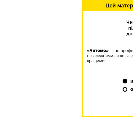
Цей матер
Чи
п
до
«Читомо»
— це профес
незалежними лише завд
кращими!