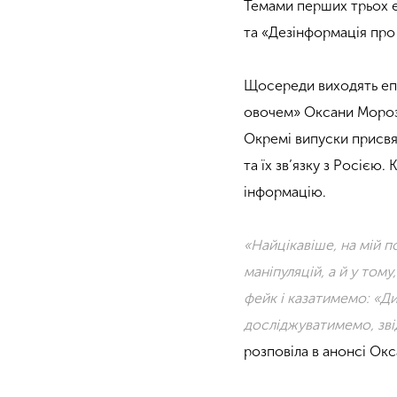
Темами перших трьох еп
та «Дезінформація про
Щосереди виходять епіз
овочем» Оксани Мороз, 
Окремі випуски присвя
та їх зв’язку з Росією
інформацію.
«Найцікавіше, на мій п
маніпуляцій, а й у том
фейк і казатимемо: «Ди
досліджуватимемо, зв
розповіла в анонсі Ок