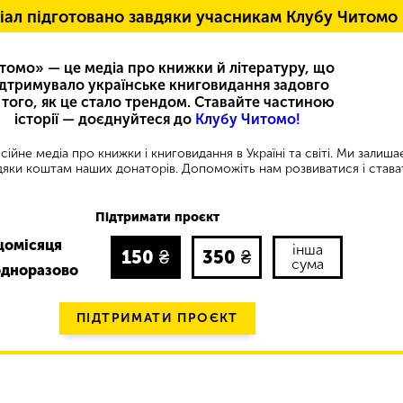
іал підготовано завдяки учасникам Клубу Читомо
томо» — це медіа про книжки й літературу, що
ідтримувало українське книговидання задовго
 того, як це стало трендом. Ставайте частиною
історії — доєднуйтеся до
Клубу Читомо!
ійне медіа про книжки і книговидання в Україні та світі. Ми залиш
яки коштам наших донаторів. Допоможіть нам розвиватися і става
Підтримати проєкт
щомісяця
інша
150
₴
350
₴
сума
одноразово
ПІДТРИМАТИ ПРОЄКТ