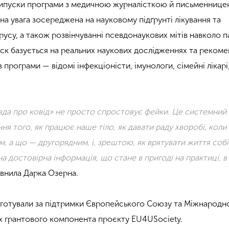
випуски програми з медичною журналісткою й письменниц
на увага зосереджена на науковому підґрунті лікування та
усу, а також розвінчуванні псевдонаукових мітів навколо п
уск базується на реальних наукових дослідженнях та рекоме
програми — відомі інфекціоністи, імунологи, сімейні лікарі
да про ковід» не просто спростовує фейки. Це системний 
ня того, як працює наше тіло, як давати раду хворобі, коли
, а що — другорядним, і, зрештою, як врятувати життя собі
а достовірна інформація, що стане в пригоді на практиці, в
евнила Дарка Озерна.
ідготували за підтримки Європейського Союзу та Міжнарод
х грантового компонента проєкту EU4USociety.