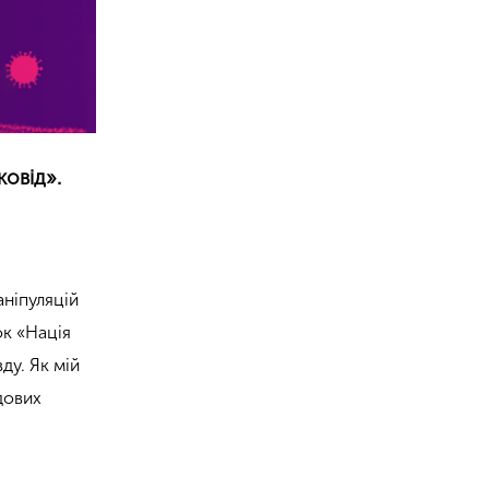
ковід».
ніпуляцій
ок «Нація
ду. Як мій
дових