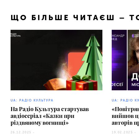
ЩО БІЛЬШЕ ЧИТАЄШ – 
UA: РАДІО КУЛЬТУРА
UA: РАДІО К
На Радіо Культура стартував
«Повітрян
авдіосеріал «Казки при
вийшов ци
різдвяному вогнищі»
авторів п
26.12.2025 -
19.02.2025 -