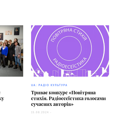
UA: РАДІО КУЛЬТУРА
є
Триває конкурс «Повітряна
ку
стихія. Радіоесеїстика голосами
сучасних авторів»
15.08.2024 -