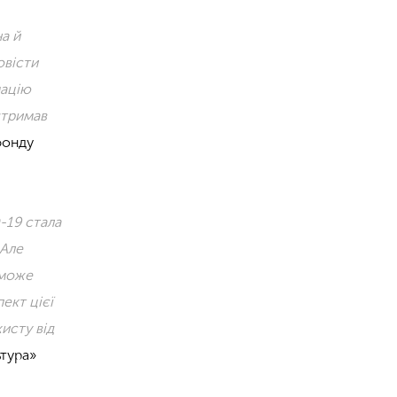
а й
овісти
мацію
дтримав
фонду
-19 стала
 Але
оможе
ект цієї
исту від
ьтура
»