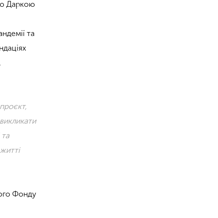
ею Даркою
андемії та
ндаціях
,
проєкт,
 викликати
 та
 житті
ного Фонду