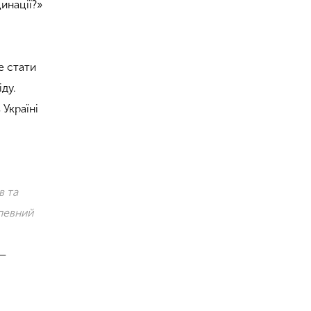
инації?»
е стати
іду.
Україні
в та
 певний
 —