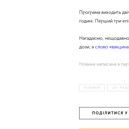
Програма виходить двіч
годині. Перший три еп
Нагадаємо, нещодавно
дози, а
слово «вакцина
Новина написана в пар
НОВИНИ
UA: РАД
ПОДІЛИТИСЯ У