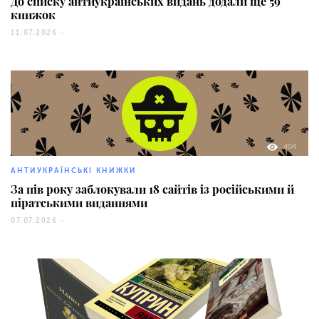
До списку антиукраїнських видань додали ще 59
книжок
11.07.2026 -
404
АНТИУКРАЇНСЬКІ КНИЖКИ
За пів року заблокували 18 сайтів із російськими й
піратськими виданнями
07.07.2026 -