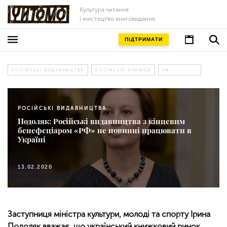
Культура читання
і мистецтво книговидання
ПІДТРИМАТИ
РОСІЙСЬКІ ВИДАВНИЦТВА
РОСІЙСЬКІ КНИЖКИ
РФ
РОСІЙСЬКІ ВИДАВНИЦТВА
Подоляк: Російські видавництва з кінцевим
бенефеціаром «РФ» не повинні працювати в
Україні
13.02.2020
Заступниця міністра культури, молоді та спорту Ірина
Подоляк вважає, що український книжковий ринок