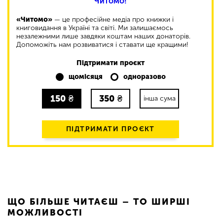
Читомо!
«Читомо»
— це професійне медіа про книжки і
книговидання в Україні та світі. Ми залишаємось
незалежними лише завдяки коштам наших донаторів.
Допоможіть нам розвиватися і ставати ще кращими!
Підтримати проєкт
щомісяця
одноразово
150
₴
350
₴
інша сума
ПІДТРИМАТИ ПРОЄКТ
ЩО БІЛЬШЕ ЧИТАЄШ – ТО ШИРШІ
МОЖЛИВОСТІ