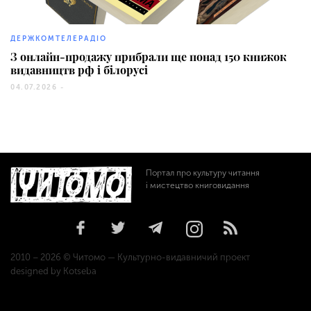
1884
ДЕРЖКОМТЕЛЕРАДІО
З онлайн-продажу прибрали ще понад 150 книжок
видавництв рф і білорусі
04.07.2026 -
Портал про культуру читання
і мистецтво книговидання
2010 – 2026 © Читомо — Культурно-видавничий проект
designed by Kotseba