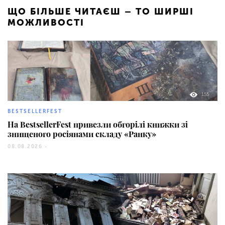
ЩО БІЛЬШЕ ЧИТАЄШ – ТО ШИРШІ
МОЖЛИВОСТІ
155
BESTSELLERFEST
На BestsellerFest привезли обгорілі книжки зі
знищеного росіянами складу «Ранку»
08.08.2026 -