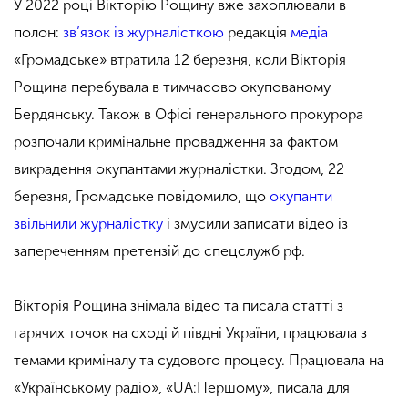
У 2022 році Вікторію Рощину вже захоплювали в
полон:
зв’язок із журналісткою
редакція
медіа
«Громадське» втратила 12 березня, коли Вікторія
Рощина перебувала в тимчасово окупованому
Бердянську. Також в Офісі генерального прокурора
розпочали кримінальне провадження за фактом
викрадення окупантами журналістки. Згодом, 22
березня, Громадське повідомило, що
окупанти
звільнили журналістку
і змусили записати відео із
запереченням претензій до спецслужб рф.
Вікторія Рощина знімала відео та писала статті з
гарячих точок на сході й півдні України, працювала з
темами криміналу та судового процесу. Працювала на
«Українському радіо», «UA:Першому», писала для