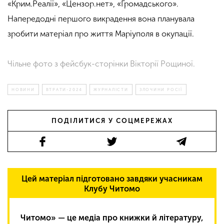
«Крим.Реалії», «Цензор.нет», «Громадського».
Напередодні першого викрадення вона планувала
зробити матеріал про життя Маріуполя в окупації.
Чільне фото з фейсбук-сторінки Вікторії Рощиної.
НОВИНИ
ВТРАТИ-2024
ЖУРНАЛІСТИ
ЗЛОЧИНИ РОСІЇ
ПОДІЛИТИСЯ У СОЦМЕРЕЖАХ
Цей матеріал підготовано завдяки учасникам
Клубу Читомо
Читомо» — це медіа про книжки й літературу,