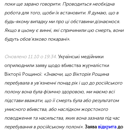
поки ще зарано говорити. Проводиться необхідна
робота для того, щоби їх встановити. Я думаю, що в
будь-якому випадку ми про ці обставини дізнаємося.
Якщо в цьому є винні, які спричинили цю смерть, вони
будуть обов’язково покарані».
Оновлено 11.10 о 19:34.
Українські медійники
оприлюднили заяву
щодо вбивства журналістки
Вікторії Рощиної:
«Знаючи, що Вікторія Рощина
перебувала в ув’язненні понад рік і що до російського
полону вона була фізично здоровою, ми маємо всі
підстави вважати, що її смерть була або результатом
умисного вбивства, або наслідком жорстокого
поводження та насильства, яких вона зазнала під час
перебування в російському полоні».
Заява
відкрита
до