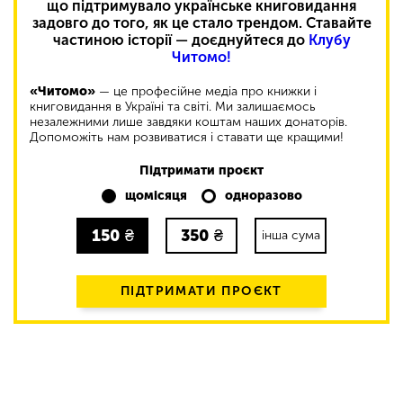
що підтримувало українське книговидання
задовго до того, як це стало трендом. Ставайте
частиною історії — доєднуйтеся до
Клубу
Читомо!
«Читомо»
— це професійне медіа про книжки і
книговидання в Україні та світі. Ми залишаємось
незалежними лише завдяки коштам наших донаторів.
Допоможіть нам розвиватися і ставати ще кращими!
Підтримати проєкт
щомісяця
одноразово
150
₴
350
₴
інша сума
ПІДТРИМАТИ ПРОЄКТ