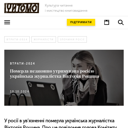
Культура читання
і мистецтво книговидання
ПІДТРИМАТИ
ВТРАТИ-2024
ЖУРНАЛІСТИ
ЗЛОЧИНИ РОСІЇ
ВТРАТИ-2024
Померла незаконно утримувана росією
українська журналістка Вікторія Рощина
10.10.2024
У росії в ув’язненні померла українська журналістка
Вікторія Рощина. Про це повідомив голова Комітету