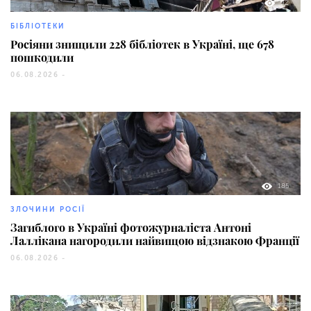
92
БІБЛІОТЕКИ
Росіяни знищили 228 бібліотек в Україні, ще 678
пошкодили
06.08.2026 -
185
ЗЛОЧИНИ РОСІЇ
Загиблого в Україні фотожурналіста Антоні
Лаллікана нагородили найвищою відзнакою Франції
06.08.2026 -