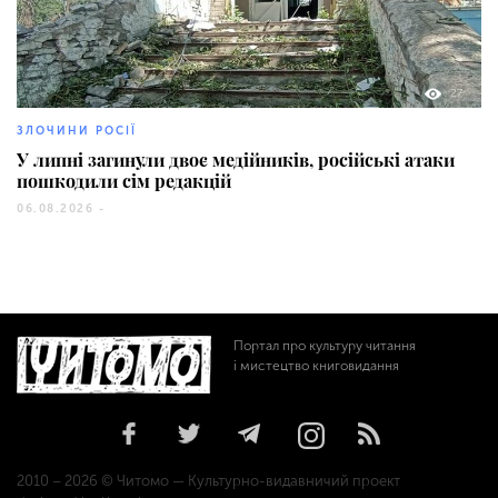
27
ЗЛОЧИНИ РОСІЇ
У липні загинули двоє медійників, російські атаки
пошкодили сім редакцій
06.08.2026 -
Портал про культуру читання
і мистецтво книговидання
2010 – 2026 © Читомо — Культурно-видавничий проект