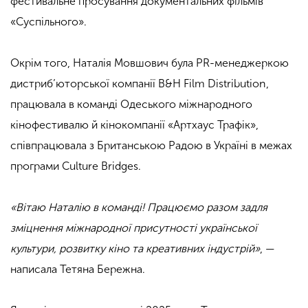
фестивальне просування документальних фільмів
«Суспільного».
Окрім того, Наталія Мовшович була PR-менеджеркою
дистриб’юторської компанії B&H Film Distribution,
працювала в команді Одеського міжнародного
кінофестивалю й кінокомпанії «Артхаус Трафік»,
співпрацювала з Британською Радою в Україні в межах
програми Culture Bridges.
«Вітаю Наталію в команді! Працюємо разом задля
зміцнення міжнародної присутності української
культури, розвитку кіно та креативних індустрій»
, —
написала Тетяна Бережна.