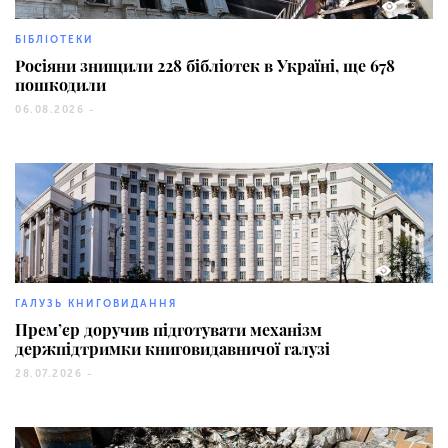
13
БІБЛІОТЕКИ
Росіяни знищили 228 бібліотек в Україні, ще 678
пошкодили
06.08.2026 -
126
ГАЛУЗЬ КНИГОВИДАННЯ
Прем’єр доручив підготувати механізм
держпідтримки книговидавничої галузі
28.07.2026 -