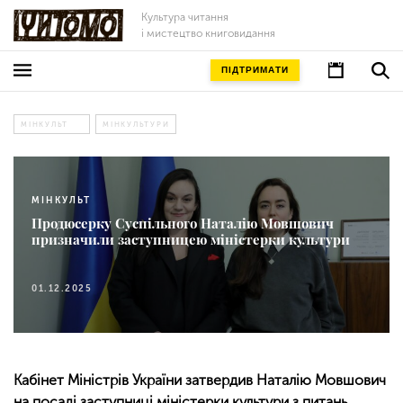
Культура читання
і мистецтво книговидання
ПІДТРИМАТИ
МІНКУЛЬТ
МІНКУЛЬТУРИ
МІНКУЛЬТ
Продюсерку Суспільного Наталію Мовшович
призначили заступницею міністерки культури
01.12.2025
Кабінет Міністрів України затвердив Наталію Мовшович
на посаді заступниці міністерки культури з питань