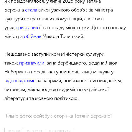
Як повідомлялося, у липні 2025 року Тетяна
Бережна
стала
виконувачкою обов’язків міністра
культури і стратегічних комунікацій, а в жовті
уряд
призначив
її на посаду міністерки. До того посаду
міністра
обіймав
Микола Точицький.
Нещодавно заступником міністерки культури
також
призначили
Івана Вербицького. Бодана Лаюк-
Неборак на посаді заступниці очільниці мінкульту
відповідатиме
за напрями, пов’язані з книговиданням,
читанням, міжнародною видимістю української
літератури та мовною політикою.
Чільне фото: фейсбук-сторінка Тетяни Бережної
НОВИНИ
МІНКУЛЬТ
МІНКУЛЬТУРИ