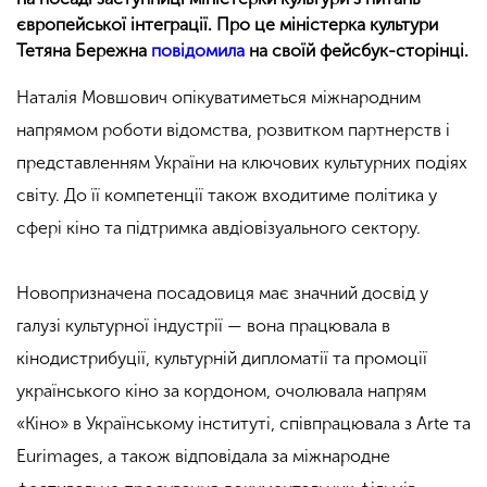
європейської інтеграції. Про це міністерка культури
Тетяна Бережна
повідомила
на своїй фейсбук-сторінці.
Наталія Мовшович опікуватиметься міжнародним
напрямом роботи відомства, розвитком партнерств і
представленням України на ключових культурних подіях
світу. До її компетенції також входитиме політика у
сфері кіно та підтримка авдіовізуального сектору.
Новопризначена посадовиця має значний досвід у
галузі культурної індустрії — вона працювала в
кінодистрибуції, культурній дипломатії та промоції
українського кіно за кордоном, очолювала напрям
«Кіно» в Українському інституті, співпрацювала з Arte та
Eurimages, а також відповідала за міжнародне