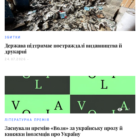
220
ЗБИТКИ
Держава підтримає постраждалі видавництва й
друкарні
24.07.2026 -
162
ЛІТЕРАТУРНА ПРЕМІЯ
Заснували премію «Воля» за українську прозу й
книжки іноземців про Україну