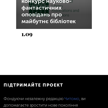
конкурс науково-
фантастичних
оповідань про
майбутнє бібліотек
1.09
ПІДТРИМАЙТЕ ПРОЕКТ
Фондуючи незалежну редакцію
Читомо
, ви
допомагаєте зростити нове покоління