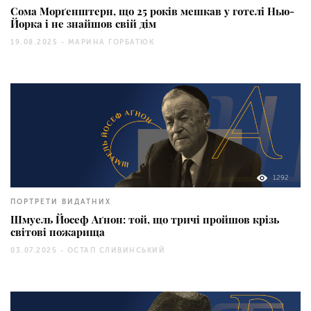
Сома Морґенштерн, що 25 років мешкав у готелі Нью-
Йорка і не знайшов свій дім
19.08.2025 -
МАРИНА ГОРБАТЮК
1292
ПОРТРЕТИ ВИДАТНИХ
Шмуель Йосеф Аґнон: той, що тричі пройшов крізь
світові пожарища
03.07.2025 -
ОСТАП СЛИВИНСЬКИЙ