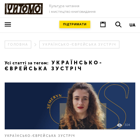
Культура читання
і мистецтво книговидання
ПІДТРИМАТИ
UA
ГОЛОВНА
УКРАЇНСЬКО-ЄВРЕЙСЬКА ЗУСТРІЧ
УКРАЇНСЬКО-
Усі статті за тегом:
ЄВРЕЙСЬКА ЗУСТРІЧ
304
УКРАЇНСЬКО-ЄВРЕЙСЬКА ЗУСТРІЧ