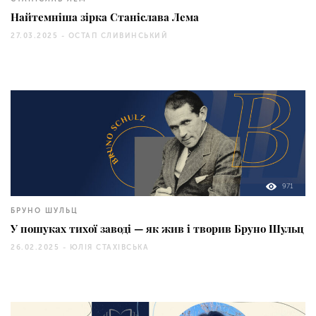
Найтемніша зірка Станіслава Лема
27.03.2025 -
ОСТАП СЛИВИНСЬКИЙ
971
БРУНО ШУЛЬЦ
У пошуках тихої заводі — як жив і творив Бруно Шульц
26.02.2025 -
ЮЛІЯ СТАХІВСЬКА