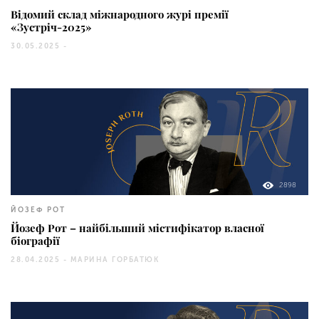
Відомий склад міжнародного журі премії
«Зустріч-2025»
30.05.2025 -
2898
ЙОЗЕФ РОТ
Йозеф Рот – найбільший містифікатор власної
біографії
28.04.2025 -
МАРИНА ГОРБАТЮК