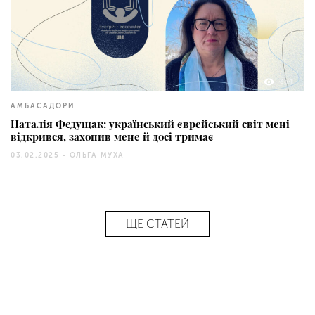
364
АМБАСАДОРИ
Наталія Федущак: український єврейський світ мені
відкрився, захопив мене й досі тримає
03.02.2025 -
ОЛЬГА МУХА
ЩЕ СТАТЕЙ