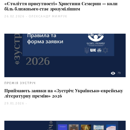
«Століття присутності» Христини Семерин — коли
біль ближнього стає зрозумілішим
26.02.2026 -
ОЛЕКСАНДР МИМРУК
79
ПРЕМІЯ ЗУСТРІЧ
Приймають заявки на «Зустріч: Українсько-єврейську
літературну премію» 2026
29.01.2026 -