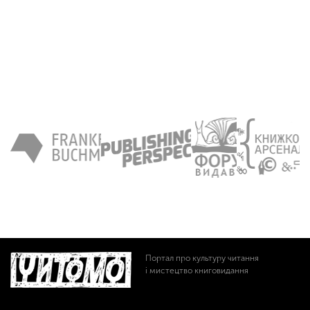
Портал про культуру читання
і мистецтво книговидання