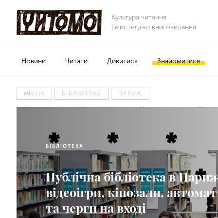
Культура читання
і мистецтво книговидання
Новини
Читати
Дивитися
Знайомитися
МІСЦЯ
БІБЛІОТЕКА
ПАРИЖ
БІБЛІОТЕКА
Публічна бібліотека в Париж
відеоігри, кінозали, автома
та черги на вході