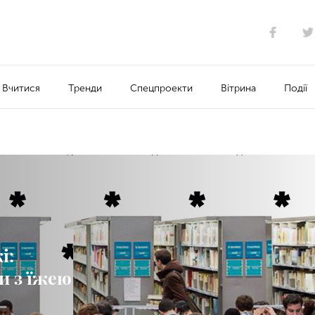
Вчитися
Тренди
Спецпроекти
Вітрина
Події
і:
ти з їжею