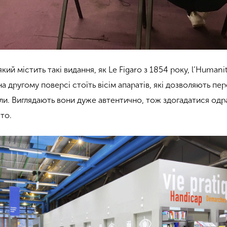
який містить такі видання, як Le Figaro з 1854 року, l’Humani
 на другому поверсі стоїть вісім апаратів, які дозволяють пе
али. Виглядають вони дуже автентично, тож здогадатися одр
сто.