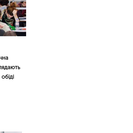
чна
глядають
 обіді