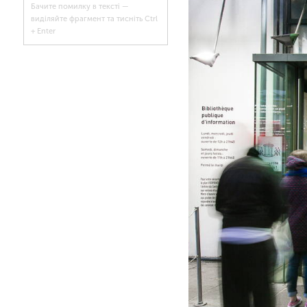
Бачите помилку в тексті —
виділяйте фрагмент та тисніть Ctrl
+ Enter