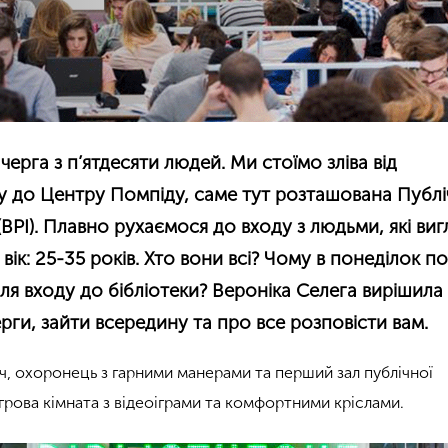
черга з п’ятдесяти людей. Ми стоїмо зліва від
у до Центру Помпіду, саме тут розташована Публі
(BPI). Плавно рухаємося до входу з людьми, які ви
ік: 25-35 років. Хто вони всі? Чому в понеділок по
іля входу до бібліотеки? Вероніка Селега вирішила
ерги, зайти всередину та про все розповісти вам.
ч, охоронець з гарними манерами та перший зал публічної
ігрова кімната з відеоіграми та комфортними кріслами.