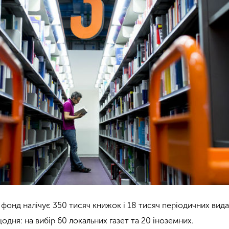
фонд налічує 350 тисяч книжок і 18 тисяч періодичних вида
щодня: на вибір 60 локальних газет та 20 іноземних.