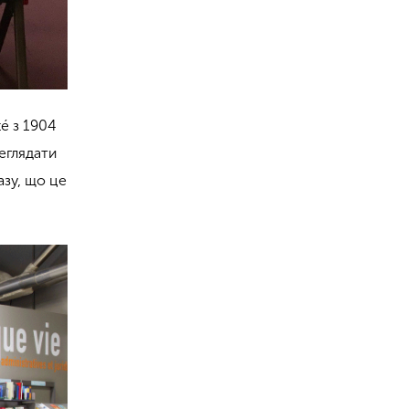
té з 1904
реглядати
азу, що це