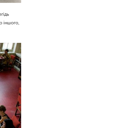
егідь
о іншого,