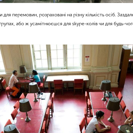
и для перемовин, розраховані на різну кількість осіб. Заздал
рупах, або ж усамітнюєшся для skype-колів чи для будь-чог