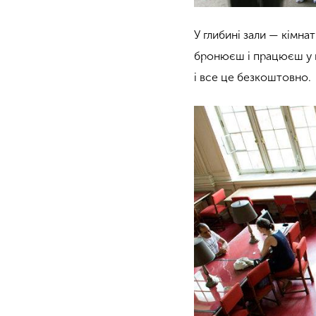
У глибині зали — кімнат
бронюєш і працюєш у г
і все це безкоштовно.