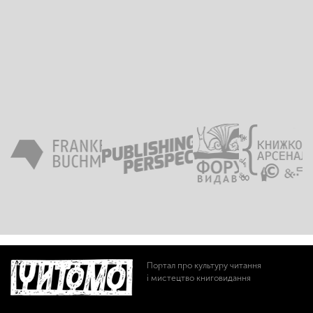
Портал про культуру читання
і мистецтво книговидання