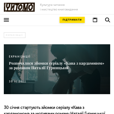
Культура читання
і мистецтво книговидання
ПІДТРИМАТИ
ЕКРАНІЗАЦІЇ
ЕКРАНІЗАЦІЇ
Розпочалися зйомки серіалу «Кава з кардамоном»
за романом Наталії Гурницької
30.01.2021
30 січня стартують зйомки серіалу «Кава з
кардамоном» за мотивами роману Наталії Гурницької.