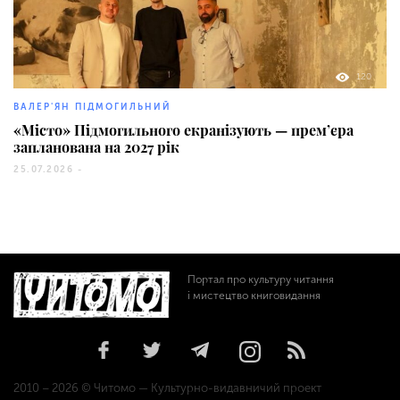
120
ВАЛЕР'ЯН ПІДМОГИЛЬНИЙ
«Місто» Підмогильного екранізують — прем’єра
запланована на 2027 рік
25.07.2026 -
Портал про культуру читання
і мистецтво книговидання
2010 – 2026 © Читомо — Культурно-видавничий проект