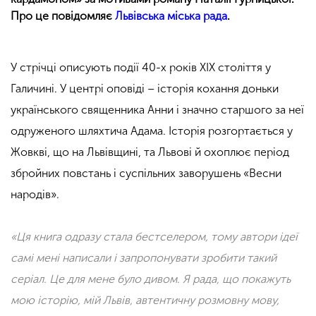
Про це повідомляє
Львівська міська рада
.
У стрічці описують події 40-х років XIX століття у
Галичині. У центрі оповіді – історія кохання доньки
українського священника Анни і значно старшого за неї
одруженого шляхтича Адама. Історія розгортається у
Жовкві, що на Львівщині, та Львові й охоплює період
збройних повстань і суспільних заворушень «Весни
народів».
«Ця книга одразу стала бестселером, тому автори ідеї
самі мені написали і запропонувати зробити такий
серіал. Це для мене було дивом. Я рада, що покажуть
мою історію, мій Львів, автентичну розмовну мову,