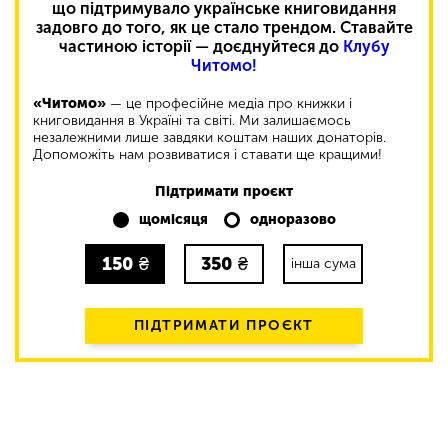
що підтримувало українське книговидання
задовго до того, як це стало трендом. Ставайте
частиною історії — доєднуйтеся до
Клубу
Читомо!
«Читомо»
— це професійне медіа про книжки і
книговидання в Україні та світі. Ми залишаємось
незалежними лише завдяки коштам наших донаторів.
Допоможіть нам розвиватися і ставати ще кращими!
Підтримати проєкт
щомісяця
одноразово
150
₴
350
₴
інша сума
ПІДТРИМАТИ ПРОЄКТ