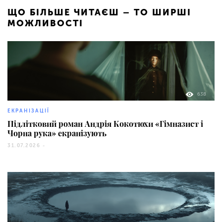
ЩО БІЛЬШЕ ЧИТАЄШ – ТО ШИРШІ
МОЖЛИВОСТІ
638
ЕКРАНІЗАЦІЇ
Підлітковий роман Андрія Кокотюхи «Гімназист і
Чорна рука» екранізують
31.07.2026 -