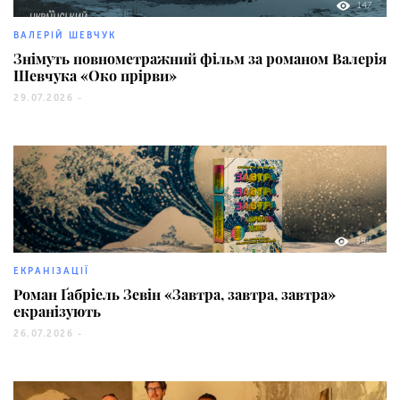
147
ВАЛЕРІЙ ШЕВЧУК
Знімуть повнометражний фільм за романом Валерія
Шевчука «Око прірви»
29.07.2026 -
386
ЕКРАНІЗАЦІЇ
Роман Ґабріель Зевін «Завтра, завтра, завтра»
екранізують
26.07.2026 -