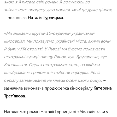
якою я й писала свій роман. Я долучаюсь до
знімального процесу, даю поради, мені це дуже цінно»
,
– розповіла
Наталія Гурницька
.
«Ми знімаємо крутий 10-серійний український
кіносеріал. Ми показуємо українські міста, якими вони
й були у XIX столітті. У Львові ми будемо показувати
центральні вулиці: площу Ринок, вул. Друкарська, вул.
Коновальця. Одна з центральних сцен, на якій ми
відображаємо революцію «Весни народів». Реліз
серіалу запланований на кінець осені цього року»
, –
зазначила виконавча продюсерка кіносеріалу
Катерина
Трет’якова
.
Нагадаємо: роман Наталії Гурницької «Мелодія кави у